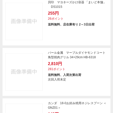
貝印 マヨネーズかけ容器 「まいど本舗」
DS1015
255円
26ポイント
送料無料、店在庫有り 2～3日出荷
パール金属 マーブルダイヤモンドコート
角型焼肉グリル 34×29cm HB-6318
2,810円
281ポイント
送料無料、入荷次第出荷
次回入荷未定
カンダ 18-0お好み焼用ネジレスプーン ＜
GNZ01＞