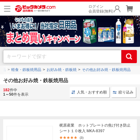
ログイン
会員登録(無料)
用品
軽食・鉄板焼用品
お好み焼・鉄板焼
その他お好み焼・鉄板焼用品
その他お好み焼・鉄板焼用品
182
件中
ごちそう スプラウト
保温性 パール金属
たこ焼 キ
人気・おすすめ順
絞り込み
1～50
件を表示
梶原産業 ホットプレートの焦げ付き防止
シート１０枚入 MKA-8397
(3)