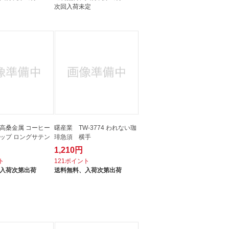
次回入荷未定
高桑金属 コーヒー
曙産業 TW-3774 われない珈
ップ ロングサテン
琲急須 横手
1,210円
ト
121ポイント
入荷次第出荷
送料無料、
入荷次第出荷