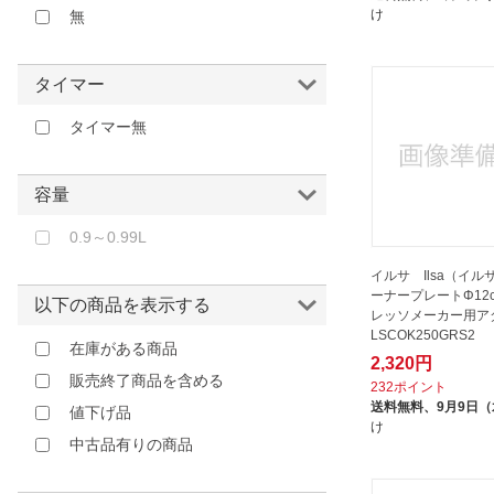
け
無
ラッキーコーヒーマシン｜LUCKY
COFFEE MACHINE
リバーズ｜RIVERS
タイマー
レッジバーバー｜REG BARBER
タイマー無
ロロ｜LOLO
三洋産業｜sanyosangyo
容量
丸利玉樹利喜蔵商店
丸栄日産｜MARUE NISSAN
0.9～0.99L
丸榮日産｜MARUE-NISSAN
イルサ Ilsa（イル
ーナープレートΦ12
佐藤金属興業
以下の商品を表示する
レッソメーカー用アダ
南海通商｜NANKAI Tsusho
LSCOK250GRS2
在庫がある商品
2,320円
友屋｜tomoya
販売終了商品を含める
232ポイント
吉沼硝子｜Yoshinuma Glass
送料無料、
9月9日
値下げ品
和田助製作所｜Wadasuke
け
中古品有りの商品
大塚硝子｜OTSUKA GLASS
富士ホーロー工業｜FUJIHORO