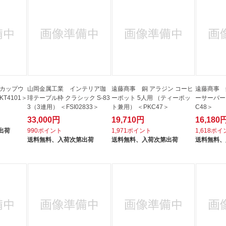
 カップウ
山岡金属工業 インテリア珈
遠藤商事 銅 アラジン コーヒ
遠藤商事 
KT4101＞
琲テーブル枠 クラシック S-83
ーポット 5人用 （ティーポッ
ーサーバー 5
3（3連用） ＜FSI02833＞
ト兼用） ＜PKC47＞
C48＞
33,000円
19,710円
16,180
出荷
990ポイント
1,971ポイント
1,618ポ
送料無料、
入荷次第出荷
送料無料、
入荷次第出荷
送料無料、