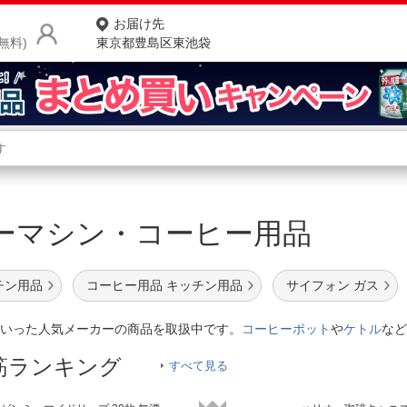
お届け先
無料)
東京都豊島区東池袋
商品をさがす
ランキングからさがす
ネ
ーマシン・コーヒー用品
カテゴリ一覧からさがす
ポ
店
チン用品
コーヒー用品 キッチン用品
サイフォン ガス
お
いった人気メーカーの商品を取扱中です。
コーヒーポット
や
ケトル
など
お客様サポート
筋ランキング
すべて見る
ご利用ガイド