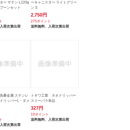
ー サテン L220g
ーキャニスター ライトグリー
プーンセット
ン S
2,750円
ト
275ポイント
入荷次第出荷
送料無料、
入荷次第出荷
高桑金属 ステンレ
トキワ工業 ネオドリッパー
ドリッパーL・ダメ
スリーバラ単品
327円
10ポイント
ト
送料無料、
入荷次第出荷
入荷次第出荷