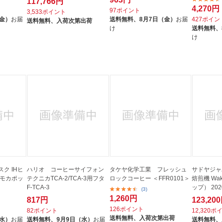
117,766円
4,270円
97ポイント
3,533ポイント
（金）
お届
送料無料、
8月7日（金）
お届
427ポイン
送料無料、
入荷次第出荷
け
送料無料、
け
ク IHヒ
ハリオ コーヒーサイフォン
タケヤ化学工業 フレッシュ
サドヤジャ
 モカポッ
テクニカTCA-2/TCA-3用フタ
ロックコーヒー ＜FFR0101＞
焙煎機 Wa
F-TCA-3
ップ） 202
(3)
1,260円
817円
123,20
126ポイント
82ポイント
12,320ポ
送料無料、
入荷次第出荷
（水）
お届
送料無料、
9月9日（水）
お届
送料無料、