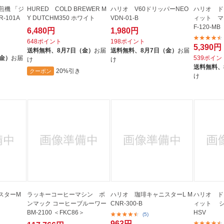
焙煎機 「ジ
HURED COLD BREWER M
ハリオ V60ドリッパーNEO
ハリオ ド
-101A
Y DUTCHM350 ホワイト
VDN-01-B
ィット マ
F-120-MB
6,480円
1,980円
648ポイント
198ポイント
5,390円
送料無料、
8月7日（金）
お届
送料無料、
8月7日（金）
お届
（金）
お届
539ポイン
け
け
送料無料、
20%引き
クーポン
け
スターM
ラッキーコーヒーマシン ボ
ハリオ 珈琲キャニスターL M
ハリオ ド
ンマック コーヒーブルーワー
CNR-300-B
ィット シル
BM-2100 ＜FKC86＞
HSV
(5)
963円