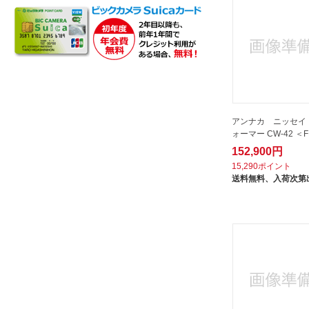
富士商｜FUJISHO
山岡金属工業｜YAMAOKA
曙産業｜AKEBONO
本間製作所｜HONMA
武田コーポレーション｜TAKEDA
CORPORATION
アンナカ ニッセイ
江部松商事｜EBM
ォーマー CW-42 ＜F
152,900円
河西｜KASAI
15,290ポイント
竹井器物｜Takei-kibutu
送料無料、
入荷次第
籐芸｜tougei
豊琺瑯｜YUTAKA-HORO
貝印｜Kai Corporation
遠藤商事｜Endo Shoji
野崎製作所｜Nozaki
野田琺瑯｜Noda Horo