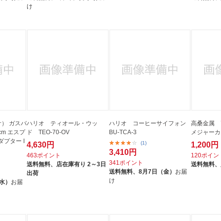
け
サ） ガスバ
ハリオ ティオール・ウッ
ハリオ コーヒーサイフォン
高桑金属 
cm エスプ
ド TEO-70-OV
BU-TCA-3
メジャーカ
プター I
(1)
4,630円
1,200円
3,410円
463ポイント
120ポイン
341ポイント
送料無料、
店在庫有り 2～3日
送料無料、
送料無料、
8月7日（金）
お届
出荷
け
（水）
お届