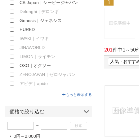
CB Japan｜シービージャパン
ほしいもの
Delonghi｜デロンギ
お知らせ
Genesis｜ジェネシス
HURED
IWAKI｜イワキ
JINAWORLD
201
件中
1
～
50
LIMON｜ライモン
OXO｜オクソー
ZEROJAPAN｜ゼロジャパン
アピデ｜apide
アントレックス｜entrex
もっと表示する
アンナカ｜ANNAKA
イケダ｜ikeda
価格で絞り込む
イルサ｜ILSA
~
エペイオス｜EPEIOS
0円～2,000円
カナエ紙工