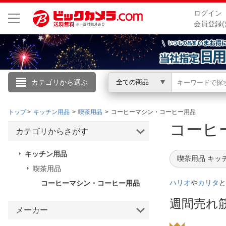
ログイン
会員登録(
カテゴリから選ぶ
全ての商品
こんにちは
トップ
キッチン用品
喫茶用品
コーヒーマシン・コーヒー用品
ログイン
コーヒ
カテゴリからさがす
新規会員登録
キッチン用品
喫茶用品 キッ
喫茶用品
会員メニュー
ハリオ
や
カリタ
と
コーヒーマシン・コーヒー用品
お買いもの履歴
週間売れ
メーカー
閲覧履歴