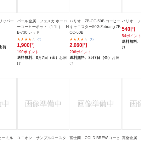
リッパー
パール金属 フェスカ ホーロ
ハリオ ZB-CC-50B コーヒー
ハリオ フィ
ーコーヒーポット（1.1L） H
キャニスター50G Zebrang ZB-
540円
B-730 レッド
CC-50B
54ポイン
(5)
(1)
送料無料、
1,900円
2,060円
出荷
け
190ポイント
206ポイント
送料無料、
8月7日（金）
お届
送料無料、
8月7日（金）
お届
け
け
ーヒーミル
ユニオン サンプルロースタ
富士商 COLD BREW コーヒ
高桑金属 