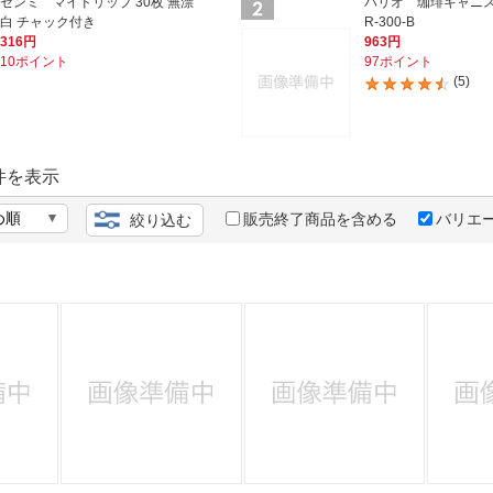
法
ゼンミ マイドリップ 30枚 無漂
ハリオ 珈琲キャニス
よくある質問・お問合せ
白 チャック付き
R-300-B
316円
963円
I
ご利用規約
10ポイント
97ポイント
(5)
E
件を表示
販売終了商品を含める
バリエ
絞り込む