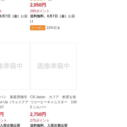
2,050円
ト
205ポイント
8月7日（金）
お届
送料無料、
8月7日（金）
お届
け
10%引き
クーポン
パン 家庭用珈琲
CB Japan カフア 鮮度を保
ke Up（ウェイクア
つコーヒーキャニスター 100
0T
0 シルバー
0円
2,750円
イント
275ポイント
入荷次第出荷
送料無料、
入荷次第出荷