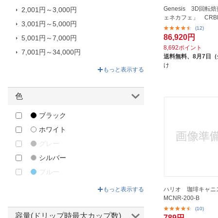
Genesis 3D回転
2,001円～3,000円
カナエ紙工｜Kanae Shiko
ェネカフェ」 CRBR
3,001円～5,000円
カリタ｜Kalita
(12)
86,920円
5,001円～7,000円
カンダ｜Kanda
8,692ポイント
7,001円～34,000円
カーライル｜CARLISLE
送料無料、
8月7日
け
34,001円～374,000円
キノックス｜Kinox
もっと表示する
クロア｜cloer
色
グッチーニ｜GUZZINI
グレイス・ポイント
ブラック
ケラ｜Kela
ホワイト
サイマックス｜SIMAX
グレー
サドヤジャパン｜Sadoya Japan
シルバー
シンビ｜Shimbi
ブルー
ストリックスデザイン｜STRIX
グリーン
ハリオ 珈琲キャニ
もっと表示する
DESIGN
MCNR-200-B
ベージュ
ゼンミ
(10)
イエロー
容量(ドリップ時最大カップ数)
789円