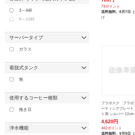
タイジ｜TAIJI
ブラウン
79ポイント
タケヤ化学工業｜TAKEYA
3～4杯
送料無料、
8月7日
レッド
け
タフコ｜tafuco
9～10杯
クリア
ダルトン｜DULTON
トキワ工業
サーバータイプ
ドリームファーム｜Dreamfarm
ガラス
ハッピージャパン｜HappyJapan
ハリオ｜HARIO
着脱式タンク
パール金属｜PEARL METAL
無
ヒサゴ｜HISAGO
ビアレッティ｜BIALETTI
フラボスク｜FRABOSK
使用するコーヒー種類
フラボスク フラボス
ボダム｜bodum
ーティングプレート
挽き豆
ト用 シルバー 12cm
メリタ｜Melitta
4,620円
ヤマコー｜YAMACO
浄水機能
462ポイント
ユニオン｜UNION
送料無料、
9月9日