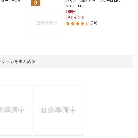
人窓口
ターL MCN
ハリオ 珈琲キャニスターM MC
NR-200-B
789円
R情報
79ポイント
(10)
nglish / 中文
ーションをまとめる