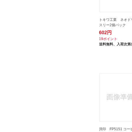
陽峯産業
高桑金属｜Takakuwa Metal
ユノックス
トキワ工業 ネオド
スリー2個パック
602円
19ポイント
送料無料、
入荷次第
貝印 FP5151 コ