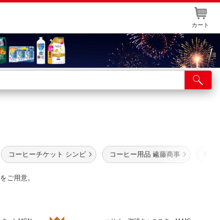
カート
店舗サービス
ット取り置き
イントカードWEB登録
舗情報・店舗一覧
コーヒーチケット シンビ
コーヒー用品 遠藤商事
喫茶
取り寄せ品入荷状況照会
をご用意。