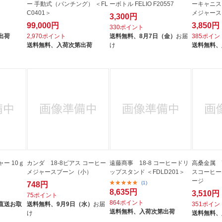
ー 手動式（パンチング） ＜FL
ーボトル FELIO F20557
ーキャニスタ
C0401＞
メジャース
3,300円
99,000円
3,850円
330ポイント
出荷
2,970ポイント
送料無料、
8月7日（金）
お届
385ポイン
送料無料、
入荷次第出荷
け
送料無料、
ー 10ｇ
カンダ 18-8ピアス コーヒー
遠藤商事 18-8 コーヒードリ
高桑金属 
メジャースプーン（小）
ップスタンド ＜FDLD201＞
スコーヒー
ージ
(1)
748円
8,635円
3,510円
75ポイント
864ポイント
直送お取
送料無料、
9月9日（水）
お届
351ポイン
送料無料、
入荷次第出荷
け
送料無料、