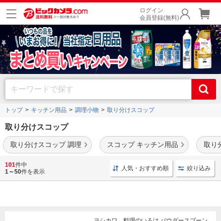
ログイン
会員登録(無料)
トップ
キッチン用品
調理小物
取り分けスコップ
取り分けスコップ
取り分けスコップ 調理
スコップ キッチン用品
取り
さまざまな材質やデザインの取り分けスコップを豊富に品揃え。
工場で使うような大
101
件中
人気・おすすめ順
絞り込み
型モデル
もご用意しております。
1～50
件を表示
ヨシカワ 料理のいろは パウダースプーン