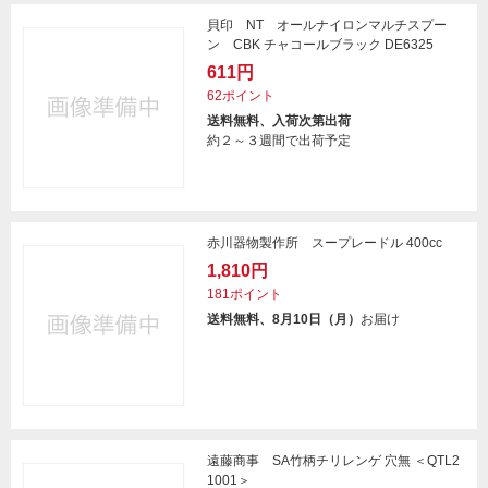
貝印 NT オールナイロンマルチスプー
ン CBK チャコールブラック DE6325
611円
62ポイント
送料無料、入荷次第出荷
約２～３週間で出荷予定
赤川器物製作所 スープレードル 400cc
1,810円
181ポイント
送料無料、8月10日（月）
お届け
遠藤商事 SA竹柄チリレンゲ 穴無 ＜QTL2
1001＞