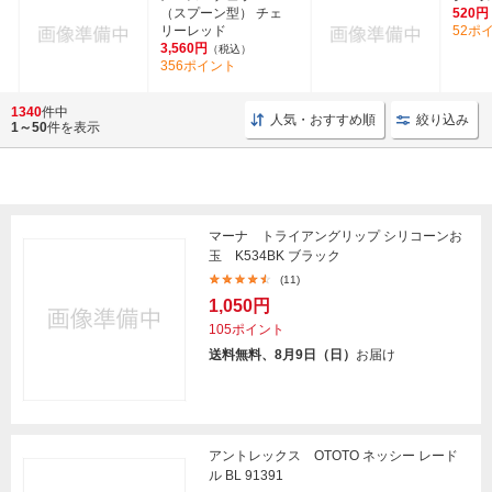
（スプーン型） チェ
520円
リーレッド
52ポ
3,560円
（税込）
356ポイント
1340
件中
人気・おすすめ順
絞り込み
1～50
件を表示
マーナ トライアングリップ シリコーンお
玉 K534BK ブラック
(11)
1,050円
105ポイント
送料無料、8月9日（日）
お届け
アントレックス OTOTO ネッシー レード
ル BL 91391