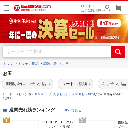
ログイン
会員登録(無料)
トップ
キッチン用品
調理小物
お玉
お玉
調理小物 キッチン用品
レードル 調理
キッチン用品
レードル（お玉）
や
スキンマー（穴あきお玉）
、
その他お玉用品
などの商品を豊富に
品揃え。
週間売れ筋ランキング
すべて見る
LECREUSET グル
佐藤金
メ・スパチュラVS
ジーヌ