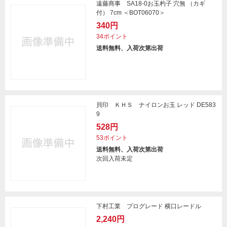
遠藤商事 SA18-0お玉杓子 穴無 （カギ
付） 7cm ＜BOT06070＞
340円
34ポイント
送料無料、入荷次第出荷
貝印 ＫＨＳ ナイロンお玉 レッド DE583
9
528円
53ポイント
送料無料、入荷次第出荷
次回入荷未定
下村工業 プログレード 横口レードル
2,240円