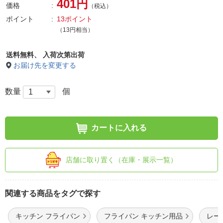
401円
価格
（税込）
ポイント
13ポイント
（13円相当）
送料無料、
入荷次第出荷
お届け先を変更する
数量
個
カートに入れる
店舗に取り置く（在庫・展示一覧）
関連する商品をタグで探す
キッチン フライパン
フライパン キッチン用品
レー