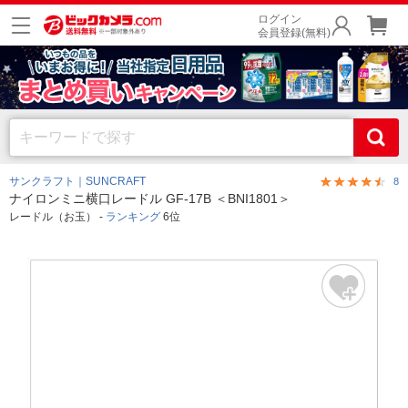
ログイン
会員登録(無料)
サンクラフト｜SUNCRAFT
8
ナイロンミニ横口レードル GF-17B ＜BNI1801＞
レードル（お玉） -
ランキング
6位