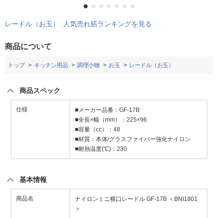
レードル（お玉） 人気売れ筋ランキングを見る
商品について
トップ
キッチン用品
調理小物
お玉
レードル（お玉）
商品スペック
仕様
■メーカー品番：GF-17B
■全長×幅（mm）：225×96
■容量（cc）：48
■材質：本体/グラスファイバー強化ナイロン
■耐熱温度(℃)：230
基本情報
商品名
ナイロンミニ横口レードル GF-17B ＜BNI1801
＞