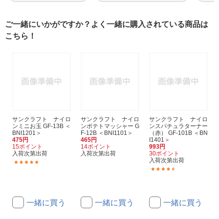
ご一緒にいかがですか？よく一緒に購入されている商品は
こちら！
サンクラフト ナイロ
サンクラフト ナイロ
サンクラフト ナイロ
ンミニお玉 GF-13B ＜
ンポテトマッシャー G
ンスパチュラターナー
BNI1201＞
F-12B ＜BNI1101＞
（赤） GF-101B ＜BN
475円
465円
I1401＞
15ポイント
14ポイント
993円
入荷次第出荷
入荷次第出荷
30ポイント
入荷次第出荷
(5)
(3)
一緒に買う
一緒に買う
一緒に買う