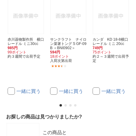
赤川器物製作所 横口
サンクラフト ナイロ
カンダ KD 18-8横口
レードル ミニ30cc
ン菜箸トング S GF-09
レードル ミニ 20cc
985円
B ＜BNI0902＞
749円
99ポイント
594円
75ポイント
約３週間で出荷予定
18ポイント
約２～３週間で出荷予
入荷次第出荷
定
(3)
一緒に買う
一緒に買う
一緒に買う
お探しの商品は見つかりましたか?
この商品と