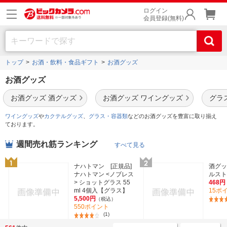
ログイン
会員登録(無料)
トップ
お酒・飲料・食品ギフト
お酒グッズ
お酒グッズ
お酒グッズ 酒グッズ
お酒グッズ ワイングッズ
グラ
ワイングッズ
や
カクテルグッズ
、
グラス・容器類
などのお酒グッズを豊富に取り揃え
ております。
週間売れ筋ランキング
すべて見る
ナハトマン [正規品]
酒グッ
ナハトマン <ノブレス
ルスト
> ショットグラス 55
468円
ml 4個入【グラス】
15ポ
5,500円
（税込）
550ポイント
(1)