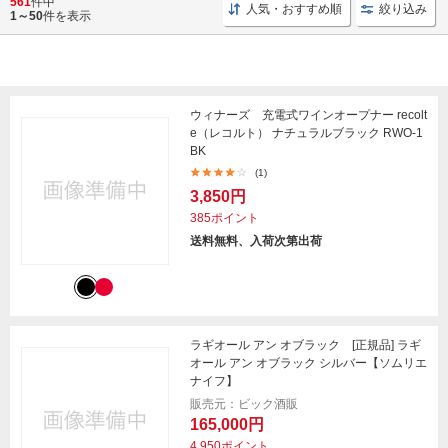
561
件中
人気・おすすめ順
絞り込み
1～50
件を表示
ウィナーズ 充電式ワインオープナー recolt
e（レコルト） ナチュラルブラック RWO-1
BK
(1)
3,850円
385ポイント
送料無料、入荷次第出荷
ラギオール アン オブラック [正規品] ラギ
オール アン オブラック シルバー【ソムリエ
ナイフ】
販売元：ビック酒販
165,000円
4,950ポイント