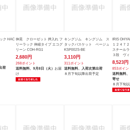
ック HAC
伸晃 クローゼット 押入れ フ
キングジム キングジム ス
IRIS O
リーラック 伸縮タイプ エコグ
タックバスケット ベージュ
１２４７２
リーン COH-RG1
KSP002S-BE
スチール
３段 ヴィ
2,680円
3,110円
8,523円
268ポイント
311ポイント
出荷
送料無料、
9月8日（火）
お届
送料無料、
入荷次第出荷
853ポイン
け
８月下旬以降出荷予定
送料無料、
寄せ
８月下旬以