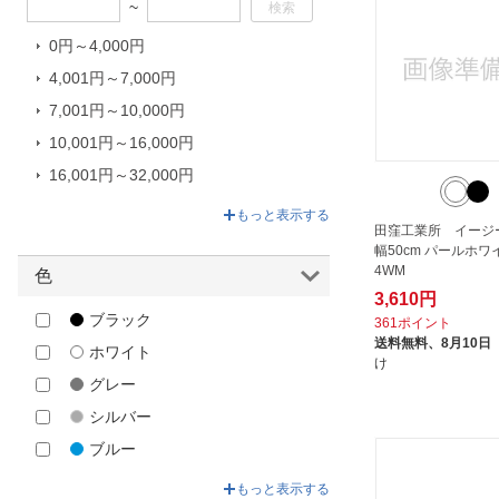
~
アクティー｜Acty
アストロ｜Astro
0円～4,000円
アスベル｜ASVEL
4,001円～7,000円
アールエフヤマカワ｜
7,001円～10,000円
R.F.YAMAKAWA
10,001円～16,000円
イチネンTASCO｜ICHINEN
16,001円～32,000円
TASCO
32,001円～106,700円
もっと表示する
エムテートリマツ｜MT-Torimatsu
田窪工業所 イージ
カグクロ｜KAGUKURO
幅50cm パールホワイ
4WM
色
キングジム｜KING JIM
3,610円
クニイ｜KUNII
ブラック
361ポイント
送料無料、
8月10日
グリーンクロス｜Green Cross
ホワイト
け
ケミカルジャパン｜CHEMICAL
グレー
JAPAN
シルバー
ケラ｜Kela
ブルー
コジット｜COGIT
グリーン
もっと表示する