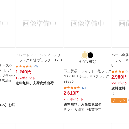
法
よくある質問・お問合せ
I
ご利用規約
E
トレードワン シンプルフリ
パール金属
ーラック８段 ブラック 10513
トッカーキャ
＋全3種類
ナーズゲ
8
(3)
O（レガ
不二貿易 フィット 3段ラック
1,240円
ンブラック
NA×BK ナチュラル×ブラック
2,980円
124ポイント
/Switc
99770
送料無料、
入荷次第出荷
298ポイン
(2)
送料無料、
2,610円
け
261ポイント
クーポン
送料無料、
入荷次第出荷
（木）
お届
約２～３週間で出荷予定