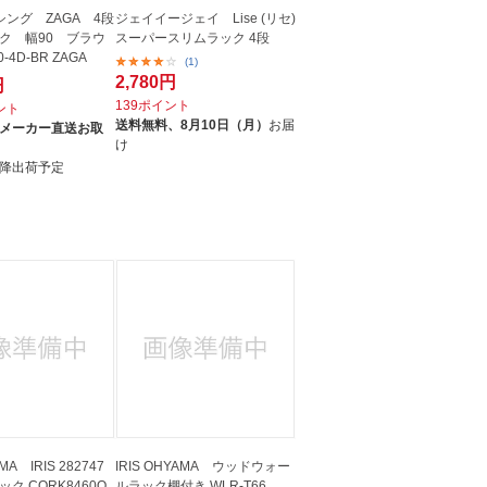
シング ZAGA 4段
ジェイイージェイ Lise (リセ)
ク 幅90 ブラウ
スーパースリムラック 4段
-4D-BR ZAGA
(1)
2,780円
円
139ポイント
イント
送料無料、
8月10日（月）
お届
メーカー直送お取
け
降出荷予定
AMA IRIS 282747
IRIS OHYAMA ウッドウォー
ク CORK8460O
ルラック棚付き WLR-T66