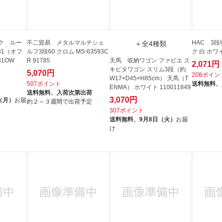
ク ルー
不二貿易 メタルマルチシェ
HAC 3
＋全4種類
31（オフ
ルフ3段60 クロム MS-63593C
ク 白 ホワイ
31OW
R 91785
天馬 収納ワゴン ファビエ ス
2,071円
キピタワゴン スリム3段（約
5,070円
208ポイン
W17×D45×H85cm） 天馬（T
507ポイント
送料無料、
ENMA） ホワイト 110011849
送料無料、
入荷次第出荷
3,070円
（月）
お届
約２～３週間で出荷予定
307ポイント
送料無料、
9月8日（火）
お届
け