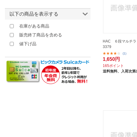
サワフジ｜SAWAFUJI
ベージュ
サンコープラスチック｜SANKO
イエロー
以下の商品を表示する
シービージャパン｜CB JAPAN
オレンジ
在庫がある商品
ジェイイージェイ｜JEJ
ブラウン
販売終了商品を含める
スパイス｜SPICE
レッド
HAC ６段マルチラ
値下げ品
ゾーン｜ZONE
3379
ピンク
タック｜TAC
(1)
クリア
1,650円
ダイドーハント｜daidohant
その他
165ポイント
テラモト｜TERAMOTO
送料無料、
入荷次第
トラスコ中山｜TRUSCO
NAKAYAMA
トレード｜TRADE
トレードワン｜TRADE ONE
ナカバヤシ｜Nakabayashi
ニューストロング｜NEW
STRONG