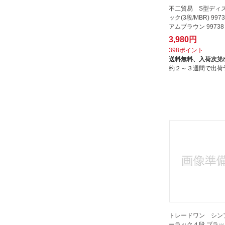
不二貿易 S型ディ
ック(3段/MBR) 997
アムブラウン 99738
3,980円
398ポイント
送料無料、
入荷次第
約２～３週間で出荷
トレードワン シン
ーラック４段 ブラック