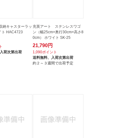
段収納キャスターラッ
充英アート ステンレスワゴ
ト HAC4723
ン（幅25cm×奥行30cm×高さ8
0cm） ホワイト SK-25
21,790円
ト
入荷次第出荷
1,090ポイント
送料無料、
入荷次第出荷
約２～３週間で出荷予定