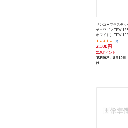
和平フレイズ｜Wahei Freiz
大河商事｜TAIGASHOJI
天馬｜TENMA
サンコープラスチッ
宮武製作所｜MiyatakeSeisakusyo
チェワゴン TPW-12
ホワイト） TPW-12
小島工芸｜KOJIMA KOUGEI
(1)
山善｜YAMAZEN
2,100円
210ポイント
山崎実業｜Yamazaki
送料無料、
8月10日
山崎産業｜THE YAMAZAKI
け
CORPORATION
東洋ケース｜TOYOCASE
東谷｜AZUMAYA
松吉医科器械｜Matsuyoshi
松永製作所
林製作所｜Hayashi
永井興産｜NAGAIKOSAN
浅香工業｜Asaka Industrial