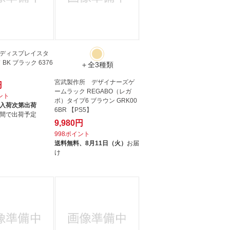
ディスプレイスタ
BK ブラック 6376
＋全3種類
宮武製作所 デザイナーズゲ
円
ームラック REGABO（レガ
イント
ボ）タイプ6 ブラウン GRK00
入荷次第出荷
6BR 【PS5】
間で出荷予定
9,980円
998ポイント
送料無料、
8月11日（火）
お届
け