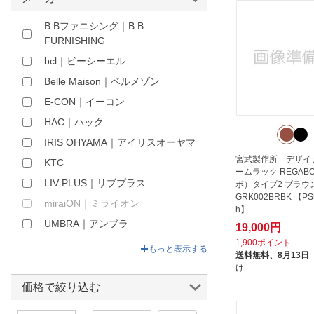
ほしいもの
B.Bファニシング｜B.B
FURNISHING
お知らせ
bcl｜ビーシーエル
Belle Maison｜ベルメゾン
E-CON｜イーコン
HAC｜ハック
IRIS OHYAMA｜アイリスオーヤマ
宮武製作所 デザイ
KTC
ームラック REGAB
LIV PLUS｜リブプラス
ボ）タイプ2 ブラウ
GRK002BRBK 【PS5
miraiON｜ミライオン
h】
UMBRA｜アンブラ
19,000円
1,900ポイント
VIILA COLLECTION｜ビラコレク
もっと表示する
送料無料、
8月13日
ション
け
アイプランニング｜AI PLANNING
価格で絞り込む
アイメディア｜AIMEDIA