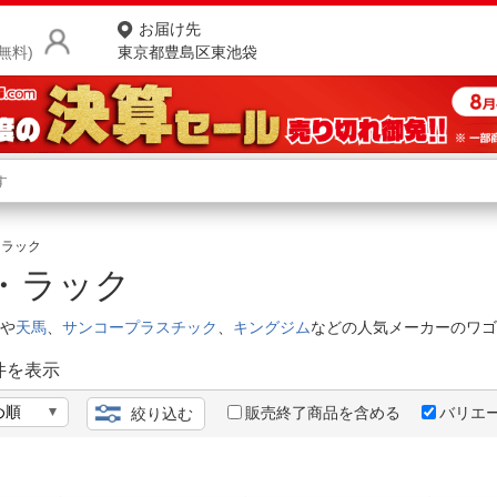
お届け先
無料)
東京都豊島区東池袋
商品をさがす
ランキングからさがす
ネ
・ラック
ン・ラック
カテゴリ一覧からさがす
ポ
や
天馬
、
サンコープラスチック
、
キングジム
などの人気メーカーのワゴ
店
件を表示
お
お客様サポート
販売終了商品を含める
バリエ
絞り込む
ご利用ガイド