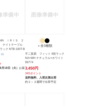
HYAMA ＩＲＩＳ ２
 ナイトテーブル
＋全3種類
ック NTB-180T-B
不二貿易 フィット 4段ラック
(1)
NA×WH ナチュラル×ホワイト
99774
ト
8月18日（火）
お届
3,450円
345ポイント
送料無料、
入荷次第出荷
約２～３週間で出荷予定