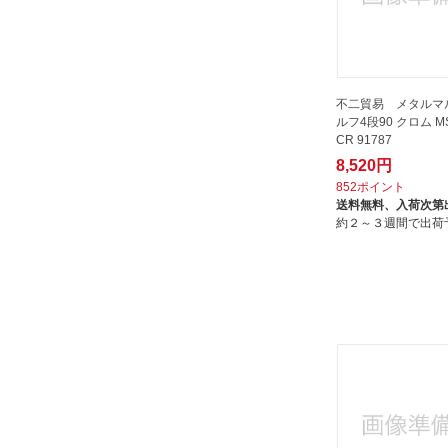
ハヤミ工産｜Hayami Industry
パール金属｜PEARL METAL
ファミリー・ライフ｜Family-life
ポッシュリビング｜POSH LIVING
不二貿易 メタルマ
マツヨシ｜Matsuyoshi
ルフ4段90 クロム MS
CR 91787
マルカ｜MARUKA
8,520円
ミズムジャパン｜MISM Japan
852ポイント
モンベル｜mont-bell
送料無料、
入荷次第
約２～３週間で出荷
ヤマコー｜YAMACO
リバティーコーポレーション
ルミナス｜Luminous
ワールドツール｜WORLDTOOL
不二貿易｜Fuji Boeki
不動技研｜FUDOGIKEN
伸晃｜SHINKO
充英アート｜Jueiart