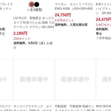
スプレイラ
マツヨシ エコノミーワゴン
B.Bファニ
38 ミディ
EWG-A006 （450×300×800
パイプラッ
＋全3種類
ン ZR-900
24,750円
LIV PLUS 荷物置き ボックス
24,470
2,475ポイント
タイプ M 折りたたみ 収納 フロ
送料無料、
入荷次第出荷
2,447ポ
アーラック ブラウン ND-3584
出荷
送料無料、
2,180円
予定
寄せ
７月中旬以
218ポイント
送料無料、
9月8日（火）
お届
け
プルフリ
サンコープラスチック ルー
不動技研 不動技研 収納ラッ
IRIS OHY
 10516
チェワゴン TSW-21（オフホ
ク コネクトラック ミニ BK F6
コミックラッ