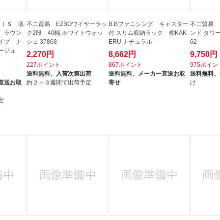
ＩＲＩＳ 収
不二貿易 EZBOワイヤーラッ
B.Bファニシング キャスター
不二貿易 
 ラウン
ク2段 40幅 ホワイトウォッ
付 スリム収納ラック 棚KAK
ンド タワー
イプ ナ
シュ 37868
ERU ナチュラル
62
ージュ
2,270円
8,662円
9,750円
227ポイント
867ポイント
975ポイン
送料無料、
入荷次第出荷
送料無料、
メーカー直送お取
送料無料、
直送お取
約２～３週間で出荷予定
寄せ
け
定