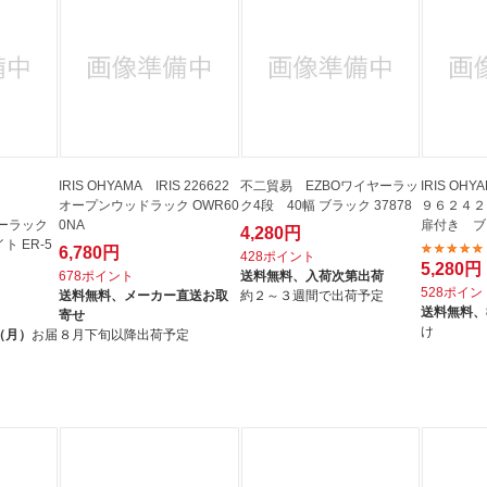
IRIS OHYAMA IRIS 226622
不二貿易 EZBOワイヤーラッ
IRIS O
オープンウッドラック OWR60
ク4段 40幅 ブラック 37878
９６２４２
ーラック
0NA
扉付き ブラ
4,280円
ト ER-5
6,780円
428ポイント
5,280円
678ポイント
送料無料、
入荷次第出荷
528ポイン
送料無料、
メーカー直送お取
約２～３週間で出荷予定
送料無料、
寄せ
け
（月）
お届
８月下旬以降出荷予定