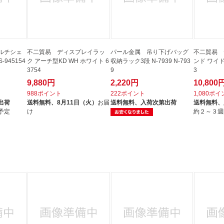
ルチシェ
不二貿易 ディスプレイラッ
パール金属 吊り下げバッグ
不二貿易 
-945154
ク アーチ型KD WH ホワイト 6
収納ラック3段 N-7939 N-793
ンド ワイド 
3754
9
3
9,880円
2,220円
10,800
988ポイント
222ポイント
1,080ポ
出荷
送料無料、
8月11日（火）
お届
送料無料、
入荷次第出荷
送料無料、
予定
け
約２～３週