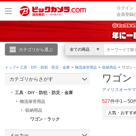
ログイン
会員登録(
カテゴリから選ぶ
全ての商品
こんにちは
トップ
工具・DIY・防犯・防災・金庫
物流保管用品
収納用品
ワゴン
ログイン
ワゴ
カテゴリからさがす
新規会員登録
アイリスオーヤマ
工具・DIY・防犯・防災・金庫
527
件中
1
～
50
物流保管用品
会員メニュー
収納用品
ワゴン・ラック
お買いもの履歴
閲覧履歴
メーカー