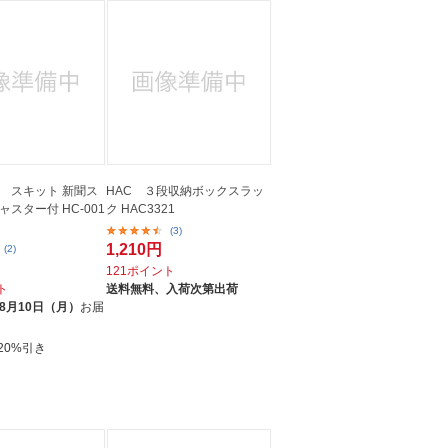
人窓口
R情報
nglish / 中文
 スキット 新聞ス
HAC ３段収納ボックスラッ
スター付 HC-001
ク HAC3321
(3)
1,210円
(2)
121ポイント
ト
送料無料、
入荷次第出荷
8月10日（月）
お届
20%引き