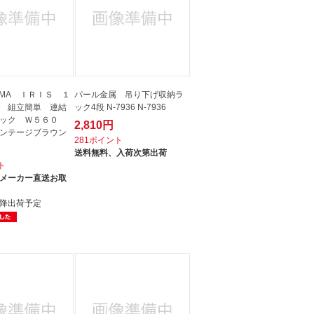
HYAMA ＩＲＩＳ １
パール金属 吊り下げ収納ラ
 組立簡単 連結
ック4段 N-7936 N-7936
ラック Ｗ５６０
2,810円
ンテージブラウン
281ポイント
送料無料、
入荷次第出荷
ト
メーカー直送お取
降出荷予定