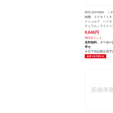
田窪工業所｜TAKUBO INDUSTRI
IRIS OHYAMA 
花岡車輛｜HANAOKA
納棚 ２０８７１８
萩原｜HAGIHARA
ドシェルフ ハイタ
チュラル／ライトベ
藤山｜FUJIYAMA
9,646円
遠藤商事｜Endo Shoji
965ポイント
送料無料、
メーカー
関家具｜SEKI FURNITURE
寄せ
８月下旬以降出荷予