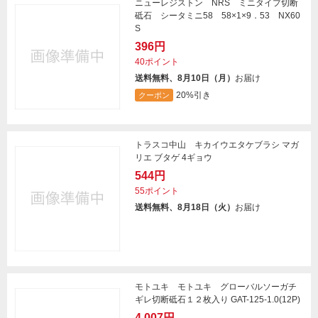
ニューレジストン NRS ミニタイプ切断
砥石 シータミニ58 58×1×9．53 NX60
S
396円
40ポイント
送料無料、8月10日（月）
お届け
20%引き
クーポン
トラスコ中山 キカイウエタケブラシ マガ
リエ ブタゲ 4ギョウ
544円
55ポイント
送料無料、8月18日（火）
お届け
モトユキ モトユキ グローバルソーガチ
ギレ切断砥石１２枚入り GAT-125-1.0(12P)
4,007円