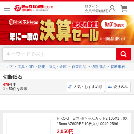
ログイン
会員登録(無料)
トップ
工具・DIY・防犯・防災・金庫
作業用品
切断用品
切断砥石
切断砥石
ノートン
や
ボッシュ
などの各メーカーの商品を豊富に品揃え。
100mm
や
125ｍｍ
など
479
件中
人気・おすすめ順
絞り込み
様々なサイズをご用意しております。
1～50
件を表示
HiKOKI 日立 研ちゃんカット2 105X1．0X
15mm AZ60RBF 10枚入り 0040-2596
2,050円