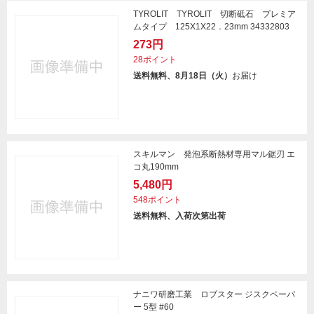
TYROLIT TYROLIT 切断砥石 プレミア
ムタイプ 125X1X22．23mm 34332803
273円
28ポイント
送料無料、8月18日（火）
お届け
スキルマン 発泡系断熱材専用マル鋸刃 エ
コ丸190mm
5,480円
548ポイント
送料無料、入荷次第出荷
ナニワ研磨工業 ロブスター ジスクペーパ
ー 5型 #60