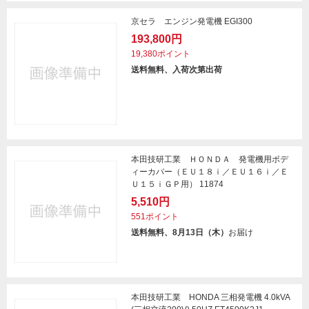
京セラ エンジン発電機 EGI300
193,800円
19,380ポイント
送料無料、入荷次第出荷
本田技研工業 ＨＯＮＤＡ 発電機用ボデ
ィーカバー（ＥＵ１８ｉ／ＥＵ１６ｉ／Ｅ
Ｕ１５ｉＧＰ用） 11874
5,510円
551ポイント
送料無料、8月13日（木）
お届け
本田技研工業 HONDA 三相発電機 4.0kVA