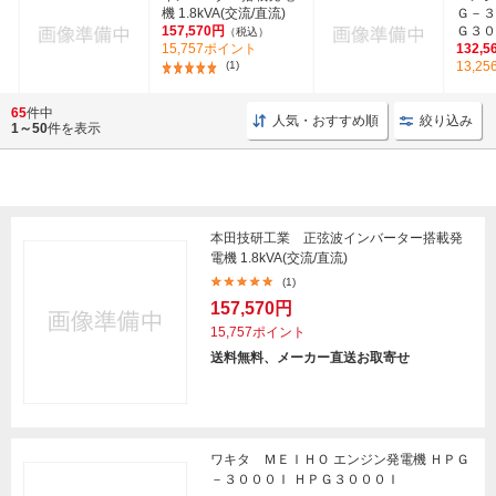
機 1.8kVA(交流/直流)
Ｇ－３
157,570円
Ｇ３０
（税込）
15,757ポイント
132,5
(1)
13,2
65
件中
人気・おすすめ順
絞り込み
1～50
件を表示
本田技研工業 正弦波インバーター搭載発
電機 1.8kVA(交流/直流)
(1)
157,570円
15,757ポイント
送料無料、メーカー直送お取寄せ
ワキタ ＭＥＩＨＯ エンジン発電機 ＨＰＧ
－３０００Ｉ ＨＰＧ３０００Ｉ