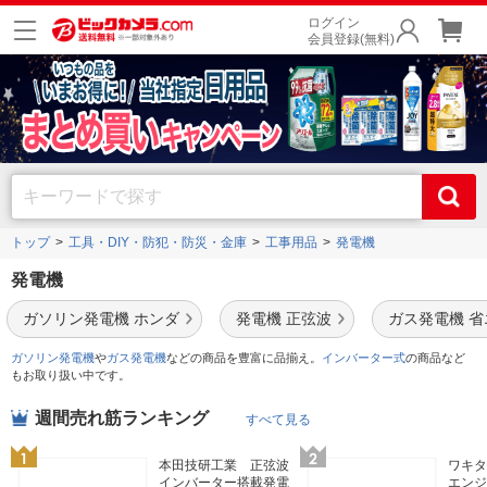
ログイン
会員登録(無料)
トップ
工具・DIY・防犯・防災・金庫
工事用品
発電機
発電機
ガソリン発電機 ホンダ
発電機 正弦波
ガス発電機 省
ガソリン発電機
や
ガス発電機
などの商品を豊富に品揃え。
インバーター式
の商品など
もお取り扱い中です。
週間売れ筋ランキング
すべて見る
本田技研工業 正弦波
ワキタ
インバーター搭載発電
エンジ