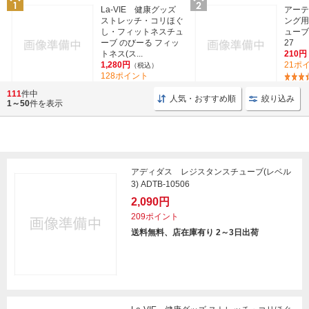
La-VIE 健康グッズ
アーテ
ストレッチ・コリほぐ
ング用
し・フィットネスチュ
ューブ(
ーブ のびーる フィッ
27
トネス(ス...
210円
1,280円
21ポ
（税込）
128ポイント
(24)
111
件中
人気・おすすめ順
絞り込み
1～50
件を表示
アディダス レジスタンスチューブ(レベル
3) ADTB-10506
2,090円
209ポイント
送料無料、店在庫有り 2～3日出荷