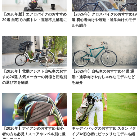
【2026年版】エアロバイクのおすすめ
【2026年】クロスバイクのおすすめ19
20選 自宅での筋トレ・運動不足解消に
選 初心者向けや通勤・通学向けのモデ
ルも紹介
【2026年】電動アシスト自転車のおす
【2026年】自転車のおすすめ44選 通
すめ24選 人気メーカーの特徴と用途別
勤・通学向けやおしゃれなモデルなど
の選び方を解説
を紹介
【2026年】アイアンのおすすめ 初心
キャディバッグのおすすめ スタンドタ
者の方も必見！スコアやレベル別に厳
イプや初心者にピッタリなモデルも紹