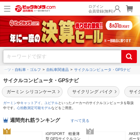
ログイン
会員登録(無料)
ポーツ・自転車・ゴルフ
自転車関連品
サイクルコンピュータ・GPSナビ
サイクルコンピュータ・GPSナビ
ガーミン シリコンケース
サイクリング バイク
サイ
ガーミン
や
キャットアイ
、
ユピテル
といったメーカーのサイクルコンピュータを取扱
中です。
心拍数測定可能モデル
などをご用意。
週間売れ筋ランキング
すべて見る
iGPSPORT 軽量薄
AKE
型 GPSサイクルコン
ポータ