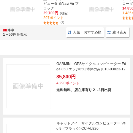
ピュータ BiNavi Air ブ
コーダー
ラック
14,85
29,700円
1,48
（税込）
297ポイント
(1)
88
件中
人気・おすすめ順
絞り込み
1～50
件を表示
GARMIN GPSサイクルコンピューター Ed
ge 850 エッジ850[本体のみ] 010-03023-12
85,800円
4,290ポイント
送料無料、店在庫有り 2～3日出荷
キャットアイ サイクルコンピューター Vel
o 9（ブラック) CC-VL820