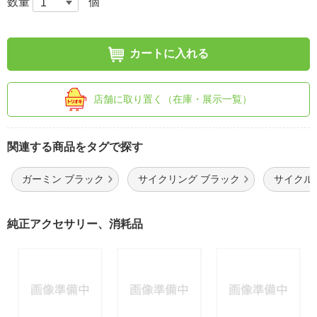
数量
個
カートに入れる
店舗に取り置く（在庫・展示一覧）
関連する商品をタグで探す
ガーミン ブラック
サイクリング ブラック
サイクル
純正アクセサリー、消耗品