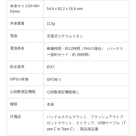
本体サイズ(H×W×
54.6 x 92.2 x 16.8 mm
D)mm
本体重量
113g
電源
充電式リチウムイオン
電池寿命
稼働時間：約12時間（5Hzの場合）（バッテリ
ー節約モード：約 36時間）
防水基準
IPX7
GPSの有無
GPS有り
心拍数測定機能
心拍数測定機能無し
種類
本体
付属品
ハンドルステムマウント、フラッシュアウトフ
ロントマウント、ストラップ、USBケーブル（T
ype C to Type C）、製品保証書