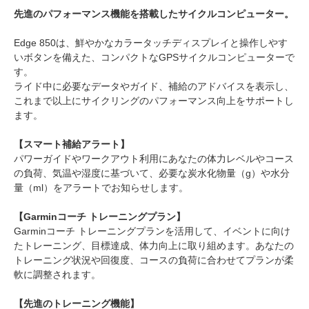
先進のパフォーマンス機能を搭載したサイクルコンピューター。
Edge 850は、鮮やかなカラータッチディスプレイと操作しやす
いボタンを備えた、コンパクトなGPSサイクルコンピューターで
す。
ライド中に必要なデータやガイド、補給のアドバイスを表示し、
これまで以上にサイクリングのパフォーマンス向上をサポートし
ます。
【スマート補給アラート】
パワーガイドやワークアウト利用にあなたの体力レベルやコース
の負荷、気温や湿度に基づいて、必要な炭水化物量（g）や水分
量（ml）をアラートでお知らせします。
【Garminコーチ トレーニングプラン】
Garminコーチ トレーニングプランを活用して、イベントに向け
たトレーニング、目標達成、体力向上に取り組めます。あなたの
トレーニング状況や回復度、コースの負荷に合わせてプランが柔
軟に調整されます。
【先進のトレーニング機能】