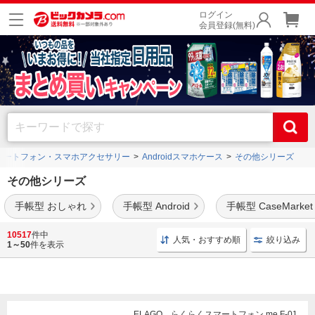
ログイン
会員登録(無料)
マートフォン・スマホアクセサリー
Androidスマホケース
その他シリーズ
その他シリーズ
手帳型 おしゃれ
手帳型 Android
手帳型 CaseMarket
シンプルスマホ4ケース
や
らくらくスマートフォン4ケース
、
らくらくスマートフォン3
10517
件中
人気・おすすめ順
絞り込み
ケース
などの商品をお取扱中です。
1～50
件を表示
ELAGO らくらくスマートフォン me F-01