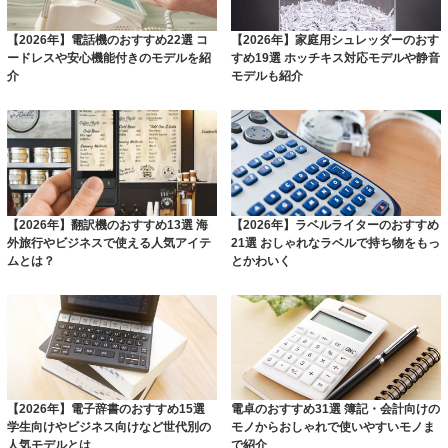
【2026年】電話機のおすすめ22選 コ
【2026年】家庭用シュレッダーのおす
ードレスや安心機能付きのモデルを紹
すめ19選 ホッチキス対応モデルや静音
介
モデルも紹介
【2026年】翻訳機のおすすめ13選 海
【2026年】ラベルライターのおすすめ
外旅行やビジネスで使える人気アイテ
21選 おしゃれなラベルで持ち物をもっ
ムとは？
とかわいく
【2026年】電子辞書のおすすめ15選
電卓のおすすめ31選 簿記・会計向けの
学生向けやビジネス向けなど世代別の
モノからおしゃれで使いやすいモノま
人気モデルとは
で紹介