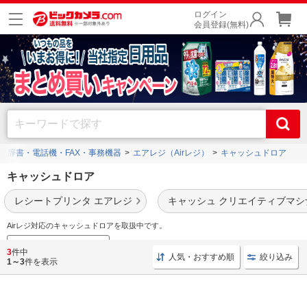
ログイン
会員登録(無料)
子辞書・電話機・FAX・事務機器
エアレジ（Airレジ）
キャッシュドロア
キャッシュドロア
レシートプリンタ エアレジ
キャッシュ クリエイティブマ
Airレジ対応のキャッシュドロアを取扱中です。
事務機器売れ筋ランキング
3
件中
人気・おすすめ順
絞り込み
1～3
件を表示