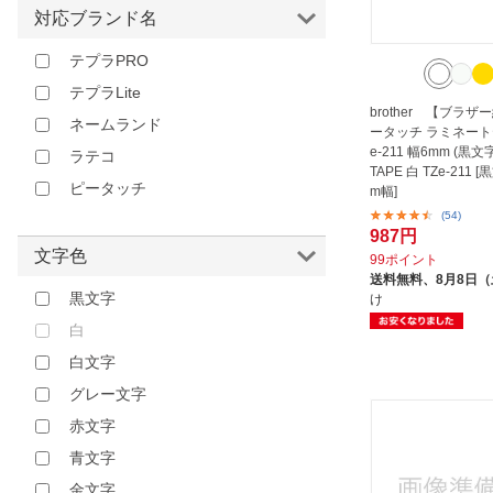
イエロー
対応ブランド名
ゴールド
テプラPRO
オレンジ
テプラLite
ブラウン
brother 【ブラ
ネームランド
ータッチ ラミネート
レッド
e-211 幅6mm (黒文字
ラテコ
TAPE 白 TZe-211 [
ピンク
ピータッチ
m幅]
パープル
(54)
987円
クリア
文字色
99ポイント
その他
送料無料、
8月8日
黒文字
け
白
白文字
グレー文字
赤文字
青文字
金文字