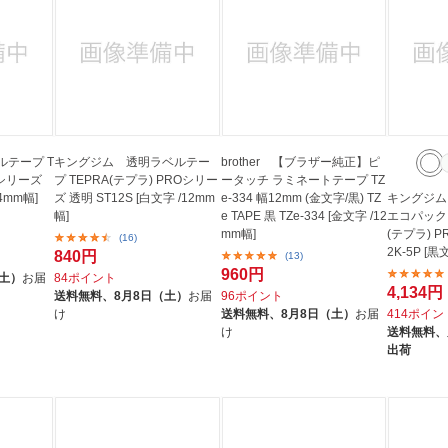
テープ T
キングジム 透明ラベルテー
brother 【ブラザー純正】ピ
Oシリーズ
プ TEPRA(テプラ) PROシリー
ータッチ ラミネートテープ TZ
24mm幅]
ズ 透明 ST12S [白文字 /12mm
e-334 幅12mm (金文字/黒) TZ
キングジム
幅]
e TAPE 黒 TZe-334 [金文字 /12
エコパック 
mm幅]
(テプラ) P
(16)
2K-5P [黒
840円
(13)
960円
（土）
お届
84ポイント
4,134円
送料無料、
8月8日（土）
お届
96ポイント
け
送料無料、
8月8日（土）
お届
414ポイン
け
送料無料、
出荷