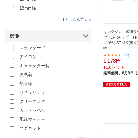
18mm幅
19mm幅
もっと表示する
24mm幅
キングジム 透明ラ
25mm幅
機能
プ TEPRA(テプラ)
ズ 透明 ST18K [黒文
29mm幅
スタンダード
幅]
30mm幅
(20)
アイロン
1,178円
36mm幅
キャラクター柄
118ポイント
40mm幅
送料無料、
8月8日
強粘着
け
46mm幅
熱収縮
12mm
セキュリティ
50mm幅
クリーニング
51mm幅
カットラベル
60mm幅
配線マーカー
62mm幅
マグネット
18mm
マスキング