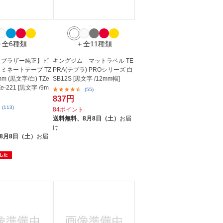
＋全6種類
＋全11種類
r 【ブラザー純正】ピ
キングジム マットラベル TE
ラミネートテープ TZ
PRA(テプラ) PROシリーズ 白
mm (黒文字/白) TZe
SB12S [黒文字 /12mm幅]
Ze-221 [黒文字 /9m
(55)
837円
(113)
84ポイント
送料無料、
8月8日（土）
お届
ト
け
8月8日（土）
お届