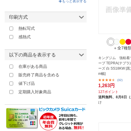
もっと表示する
76mm幅
クラフト
90mm幅
マット
印刷方式
100mm幅
熱転写式
102mm幅
感熱式
＋全7種
以下の商品を表示する
キングジム 強粘着
ープ TEPRA(テプラ
在庫がある商品
ーズ 白 SS18KW [黒
m幅]
販売終了商品を含める
(32)
値下げ品
1,263円
定期購入対象商品
127ポイント
送料無料、
8月8日
け