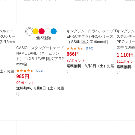
ベルテー
キングジム 白ラベルテープ T
キングジム
 PROシリー
EPRA(テプラ) PROシリーズ
ステル)テー
＋全8種類
字 /18mm
白 SS6K [黒文字 /6mm幅]
PROシリーズ
文字 /18m
CASIO スタンダードテープ
(116)
NAME LAND（ネームラン
866円
1,110円
ド） 白 XR-12WE [黒文字 /12
87ポイント
111ポイン
mm幅]
送料無料、
8月8日（土）
お届
送料無料、
(201)
（土）
お届
け
け
985円
99ポイント
送料無料、
8月8日（土）
お届
け