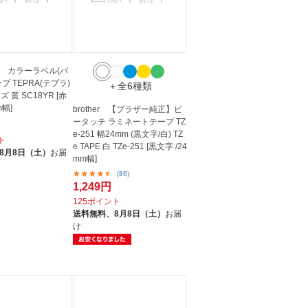
 カラーラベル(パ
プ TEPRA(テプラ)
＋全6種類
 黄 SC18YR [赤
m幅]
brother 【ブラザー純正】ピ
ータッチ ラミネートテープ TZ
e-251 幅24mm (黒文字/白) TZ
ト
e TAPE 白 TZe-251 [黒文字 /24
8月8日（土）
お届
mm幅]
(86)
1,249円
125ポイント
送料無料、
8月8日（土）
お届
け