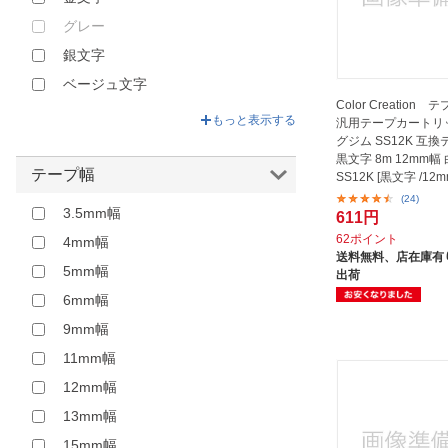
グレー
銀文字
ベージュ文字
Color Creation
010＃黒
もっと表示する
汎用テープカートリ
グジム SS12K 互換
黒文字 8m 12mm幅 白
テープ幅
SS12K [黒文字 /12
(24)
3.5mm幅
611円
62ポイント
4mm幅
送料無料、
店在庫有り
5mm幅
出荷
6mm幅
9mm幅
11mm幅
12mm幅
13mm幅
15mm幅