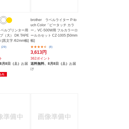
brother ラベルライター P-to
uch Color「ピータッチ カラ
r ラベルプリンター用
ー」VC-500W用 フルカラーロ
（大） DK TAPE
ールカセット CZ-1005 [50mm
5 [黒文字 /62mm幅]
幅]
(29)
(8)
3,613円
ト
362ポイント
8月8日（土）
お届
送料無料、
8月8日（土）
お届
け