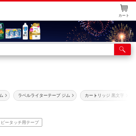
カート
店舗サービス
ット取り置き
イントカードWEB登録
舗情報・店舗一覧
ム
ラベルライターテープ ジム
カートリッジ 黒文字
取り寄せ品入荷状況照会
ピータッチ用テープ