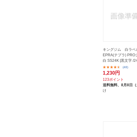
キングジム 白ラベル
EPRA(テプラ) PR
白 SS24K [黒文字 /
(48)
1,230円
123ポイント
送料無料、
8月8日
け