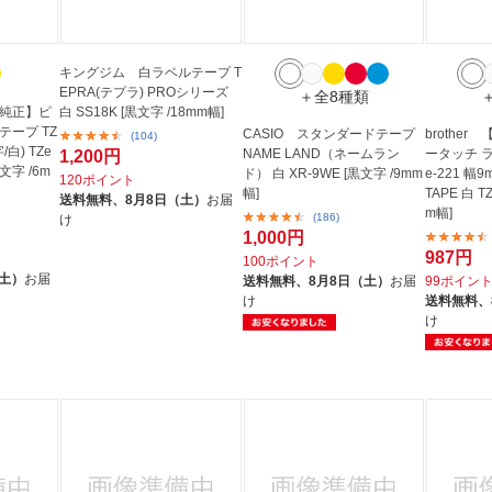
キングジム 白ラベルテープ T
EPRA(テプラ) PROシリーズ
＋全8種類
ザー純正】ピ
白 SS18K [黒文字 /18mm幅]
テープ TZ
CASIO スタンダードテープ
brothe
(104)
/白) TZe
NAME LAND（ネームラン
ータッチ 
1,200円
黒文字 /6m
ド） 白 XR-9WE [黒文字 /9mm
e-221 幅9
120ポイント
幅]
TAPE 白 T
送料無料、
8月8日（土）
お届
m幅]
(186)
け
1,000円
987円
100ポイント
（土）
お届
送料無料、
8月8日（土）
お届
99ポイン
け
送料無料、
け