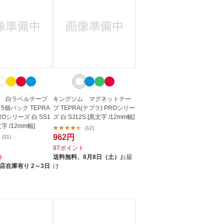
 白ラベルテープ
キングジム マグネットテー
5個パック TEPRA
プ TEPRA(テプラ) PROシリー
ROシリーズ 白 SS1
ズ 白 SJ12S [黒文字 /12mm幅]
文字 /12mm幅]
(12)
962円
(31)
97ポイント
ト
送料無料、
8月8日（土）
お届
店在庫有り 2～3日
け