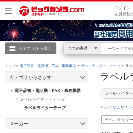
ログイン
会員登録(
カテゴリから選ぶ
全ての商品
こんにちは
トップ
電子辞書・電話機・FAX・事務機器
ラベルライター・テープ
ラベ
ログイン
ラベル
カテゴリからさがす
新規会員登録
電子辞書・電話機・FAX・事務機器
ラベルライター
ラベルライター・テープ
会員メニュー
キングジム
や
カシ
ラベルライターテープ
お買いもの履歴
ラベルライタ
メーカー
閲覧履歴