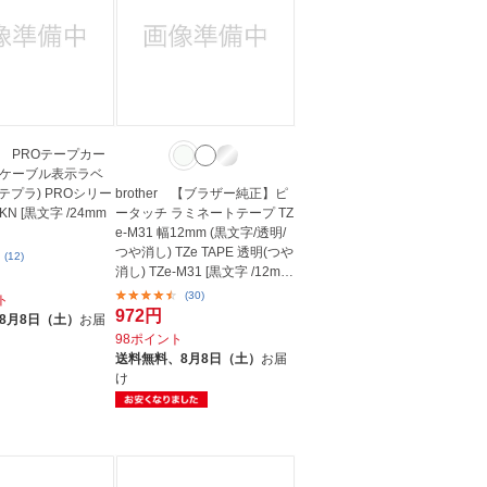
 PROテープカー
ケーブル表示ラベ
(テプラ) PROシリー
brother 【ブラザー純正】ピ
KN [黒文字 /24mm
ータッチ ラミネートテープ TZ
e-M31 幅12mm (黒文字/透明/
つや消し) TZe TAPE 透明(つや
(12)
消し) TZe-M31 [黒文字 /12mm
幅]
(30)
ト
972円
8月8日（土）
お届
98ポイント
送料無料、
8月8日（土）
お届
け