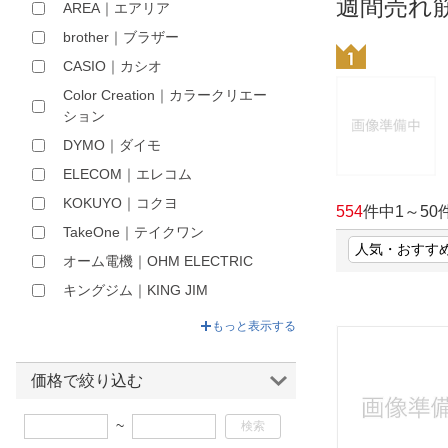
週間売れ
AREA｜エアリア
ほしいもの
brother｜ブラザー
お知らせ
CASIO｜カシオ
Color Creation｜カラークリエー
ション
DYMO｜ダイモ
ELECOM｜エレコム
KOKUYO｜コクヨ
554
件中
1
～
50
TakeOne｜テイクワン
オーム電機｜OHM ELECTRIC
キングジム｜KING JIM
シヤチハタ｜Shachihata
もっと表示する
ブラザー販売HF事業部
マックス｜MAX
価格で絞り込む
共栄プラスチック｜KYOEI
~
PLASTIC