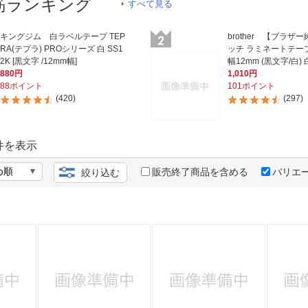
法
筋ランキング
すべて見る
よくある質問・お問合せ
I
ご利用規約
キングジム 白ラベルテープ TEP
brother 【ブラザ
RA(テプラ) PROシリーズ 白 SS1
ッチ ラミネートテープ 
2K [黒文字 /12mm幅]
幅12mm (黒文字/白) 白 
880円
1,010円
88ポイント
101ポイント
(420)
(297)
E
件を表示
販売終了商品を含める
バリエ
絞り込む