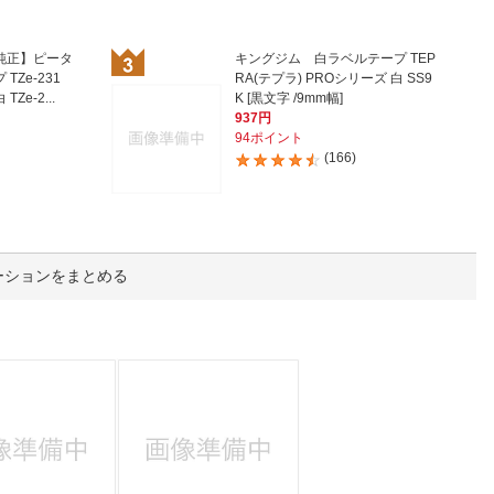
人窓口
R情報
ー純正】ピータ
キングジム 白ラベルテープ TEP
TZe-231
RA(テプラ) PROシリーズ 白 SS9
TZe-2...
K [黒文字 /9mm幅]
937円
94ポイント
(166)
nglish / 中文
ーションをまとめる