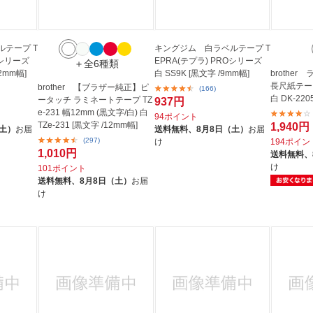
テープ T
キングジム 白ラベルテープ T
Oシリーズ
EPRA(テプラ) PROシリーズ
＋全6種類
12mm幅]
白 SS9K [黒文字 /9mm幅]
brothe
長尺紙テープ
brother 【ブラザー純正】ピ
(166)
白 DK-220
ータッチ ラミネートテープ TZ
937円
e-231 幅12mm (黒文字/白) 白
94ポイント
TZe-231 [黒文字 /12mm幅]
1,940円
（土）
お届
送料無料、
8月8日（土）
お届
(297)
け
194ポイン
1,010円
送料無料、
け
101ポイント
送料無料、
8月8日（土）
お届
け