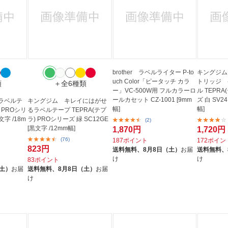
brother ラベルライター P-to
キングジム
uch Color「ピータッチ カラ
トリッジ 
類
＋全6種類
ー」VC-500W用 フルカラーロ
ル TEPRA
ールカセット CZ-1001 [9mm
ズ 白 SV24
ラベルテ
キングジム キレイにはがせ
幅]
幅]
) PROシリ
るラベルテープ TEPRA(テプ
文字 /18m
ラ) PROシリーズ 緑 SC12GE
(2)
[黒文字 /12mm幅]
1,870円
1,720円
(76)
187ポイント
172ポイン
823円
送料無料、
8月8日（土）
お届
送料無料、
け
け
83ポイント
（土）
お届
送料無料、
8月8日（土）
お届
け