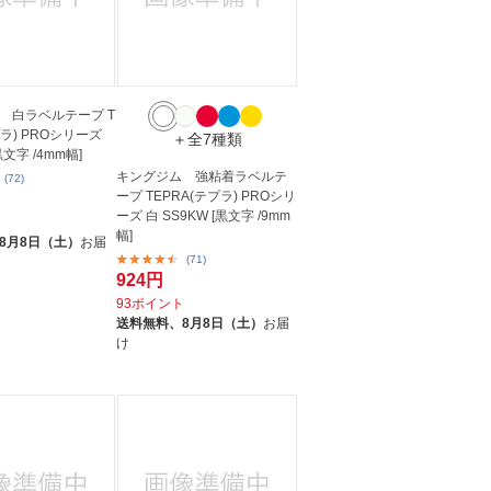
 白ラベルテープ T
プラ) PROシリーズ
＋全7種類
黒文字 /4mm幅]
キングジム 強粘着ラベルテ
(72)
ープ TEPRA(テプラ) PROシリ
ーズ 白 SS9KW [黒文字 /9mm
ト
幅]
8月8日（土）
お届
(71)
924円
93ポイント
送料無料、
8月8日（土）
お届
け