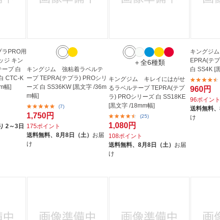
 テプラPRO用
キングジム
ッジ キン
EPRA(テ
＋全6種類
テープ 白
キングジム 強粘着ラベルテ
白 SS4K [
 CTC-K
ープ TEPRA(テプラ) PROシリ
キングジム キレイにはがせ
mm幅]
ーズ 白 SS36KW [黒文字 /36m
るラベルテープ TEPRA(テプ
960円
m幅]
ラ) PROシリーズ 白 SS18KE
96ポイン
[黒文字 /18mm幅]
(7)
送料無料、
1,750円
(25)
け
1,080円
 2～3日
175ポイント
送料無料、
8月8日（土）
お届
108ポイント
け
送料無料、
8月8日（土）
お届
け