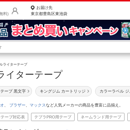
お届け先
無料)
東京都豊島区東池袋
商品をさがす
ランキングからさがす
ネ
ルライターテープ
ライターテープ
カテゴリ一覧からさがす
ポ
店
テープ 黒文字
キングジム カートリッジ
カラーラベル ジ
お
オ
、
ブラザー
、
マックス
など人気メーカーの商品を豊富に品揃え。
お客様サポート
ーテープ対応表
テプラPRO用テープ
ネームランド用テープ
ご利用ガイド