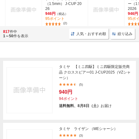
（1.5mm） J-CUP 20
ー（1.
26
2026
946円
946円
（税込）
95ポイント
95ポ
(2)
817
件中
人気・おすすめ順
絞り込み
1～50
件を表示
タミヤ 【ミニ四駆】ミニ四駆限定販売商
品 クロススピアー01 J-CUP2025（VZシャ
ーシ）
(5)
940円
94ポイント
送料無料、8月8日（土）
お届け
タミヤ ライザン （MEシャーシ）
(3)