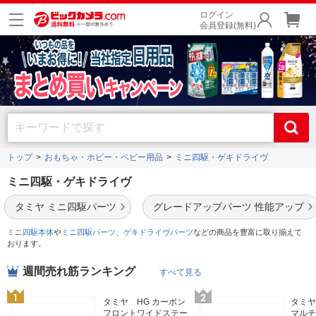
ログイン
会員登録(無料)
トップ
おもちゃ・ホビー・ベビー用品
ミニ四駆・ゲキドライヴ
ミニ四駆・ゲキドライヴ
タミヤ ミニ四駆パーツ
グレードアップパーツ 性能アップ
ミニ四駆本体
や
ミニ四駆パーツ
、
ゲキドライヴパーツ
などの商品を豊富に取り揃えて
おります。
週間売れ筋ランキング
すべて見る
タミヤ HG カーボン
タミヤ
フロントワイドステー
マルチ