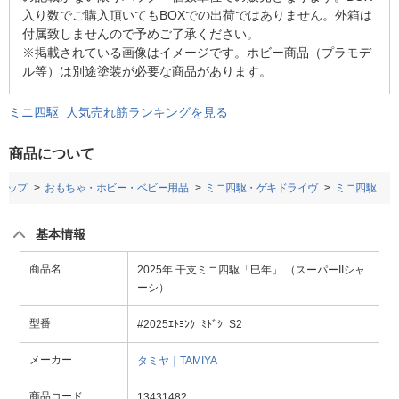
入り数でご購入頂いてもBOXでの出荷ではありません。外箱は
付属致しませんので予めご了承ください。
※掲載されている画像はイメージです。ホビー商品（プラモデ
ル等）は別途塗装が必要な商品があります。
ミニ四駆 人気売れ筋ランキングを見る
商品について
トップ
おもちゃ・ホビー・ベビー用品
ミニ四駆・ゲキドライヴ
ミニ四駆
基本情報
商品名
2025年 干支ミニ四駆「巳年」 （スーパーIIシャ
ーシ）
型番
#2025ｴﾄﾖﾝｸ_ﾐﾄﾞｼ_S2
メーカー
タミヤ｜TAMIYA
商品コード
13431482