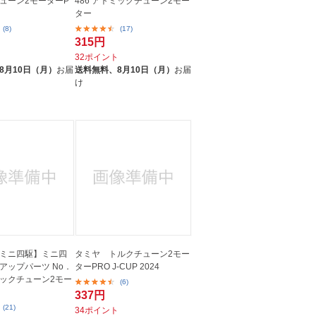
チューン2モーターP
486 アトミックチューン2モー
ター
(8)
(17)
315円
ト
32ポイント
8月10日（月）
お届
送料無料、
8月10日（月）
お届
け
ミニ四駆】ミニ四
タミヤ トルクチューン2モー
アップパーツ No．
ターPRO J-CUP 2024
トミックチューン2モー
(6)
337円
(21)
34ポイント