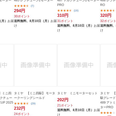
ュモーター
485 レブチューン2モーター
487 トルクチューン2モーター
488 レブ
PRO
RO
(7)
294円
(16)
310円
320円
30ポイント
（月）
お届
送料無料、
8月10日（月）
お届
31ポイント
32ポイン
け
送料無料、
8月10日（月）
お届
送料無料、
け
け
】ミニ四
タミヤ 【ミニ四駆】 モータ
タミヤ ミニモーターセット
タミヤ 【
ルクチュー
ークーリングシールド
駆グレード
202円
UP 2025
489 ア
(29)
21ポイント
ターPRO
232円
送料無料、
8月10日（月）
お届
24ポイント
け