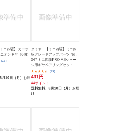
ミニ四駆】 カーボ
タミヤ 【ミニ四駆】ミニ四
ピニオンギヤ（6個）
駆グレードアップパーツ No．
347 ミニ四駆PRO MSシャー
(18)
シ用ギヤベアリングセット
(19)
ト
431円
8月10日（月）
お届
44ポイント
送料無料、
8月10日（月）
お届
け