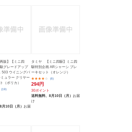
再販】【ミニ四
タミヤ 【ミニ四駆】ミニ四
駆グレードアップ
駆特別企画 ARシャーシ ブレ
．503 ウイニングバ
ーキセット（オレンジ）
ーミュラー クリヤー
(6)
ト（ポリカ）
294円
(19)
30ポイント
送料無料、
8月10日（月）
お届
ト
け
8月10日（月）
お届