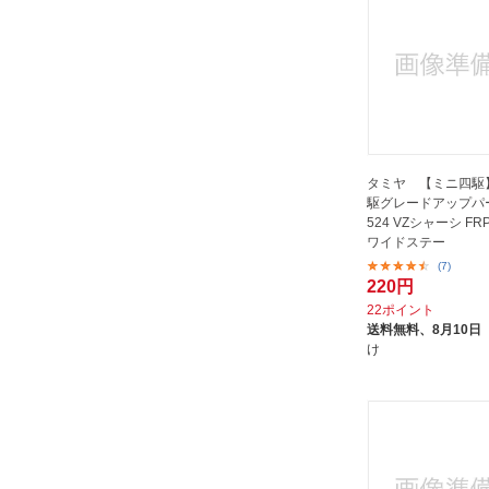
タミヤ 【ミニ四駆
駆グレードアップパー
524 VZシャーシ F
ワイドステー
(7)
220円
22ポイント
送料無料、
8月10日
け