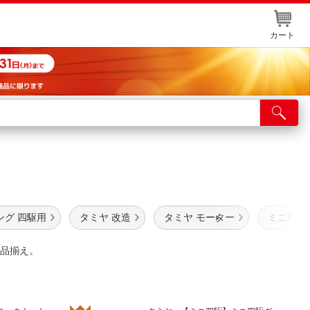
カート
店舗サービス
ット取り置き
イントカードWEB登録
舗情報・店舗一覧
ング 四駆用
タミヤ 改造
タミヤ モーター
ミニ四駆
取り寄せ品入荷状況照会
品揃え。