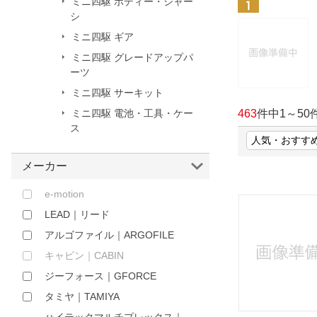
ミニ四駆 ボディー・シャー
シ
ほしいもの
ミニ四駆 ギア
お知らせ
ミニ四駆 グレードアップパ
ーツ
ミニ四駆 サーキット
ミニ四駆 電池・工具・ケー
463
件中
1
～
50
ス
メーカー
e-motion
LEAD｜リード
アルゴファイル｜ARGOFILE
キャビン｜CABIN
ジーフォース｜GFORCE
タミヤ｜TAMIYA