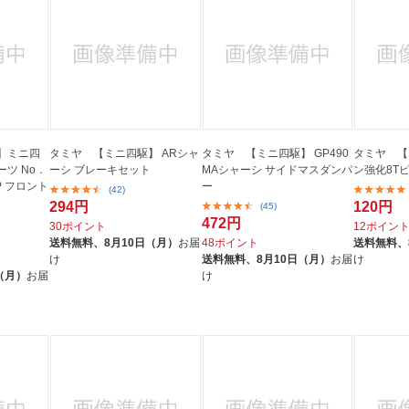
】ミニ四
タミヤ 【ミニ四駆】 ARシャ
タミヤ 【ミニ四駆】 GP490
タミヤ 【
ツ No．
ーシ ブレーキセット
MAシャーシ サイドマスダンパ
ン強化8T
RP フロント
ー
(42)
294円
120円
(45)
472円
30ポイント
12ポイン
送料無料、
8月10日（月）
お届
48ポイント
送料無料、
け
送料無料、
8月10日（月）
お届
け
（月）
お届
け