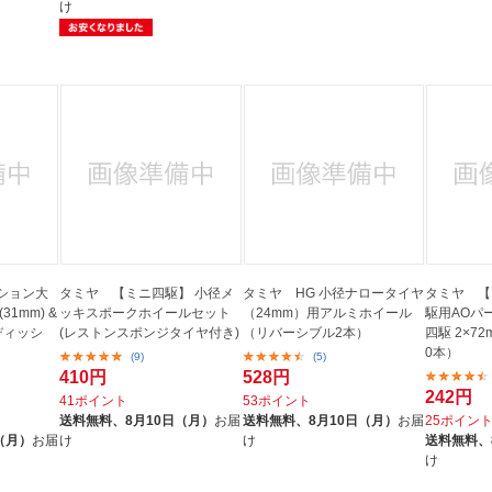
け
ション大
タミヤ 【ミニ四駆】 小径メ
タミヤ HG 小径ナロータイヤ
タミヤ 【
1mm) &
ッキスポークホイールセット
（24mm）用アルミホイール
駆用AOパーツ
ディッシ
(レストンスポンジタイヤ付き)
（リバーシブル2本）
四駆 2×7
0本）
(9)
(5)
410円
528円
242円
41ポイント
53ポイント
送料無料、
8月10日（月）
お届
送料無料、
8月10日（月）
お届
25ポイン
（月）
お届
け
け
送料無料、
け