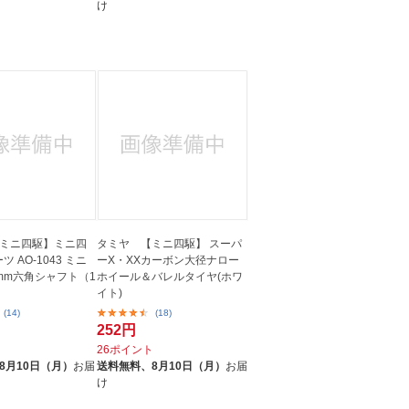
け
ミニ四駆】ミニ四
タミヤ 【ミニ四駆】 スーパ
 AO-1043 ミニ
ーX・XXカーボン大径ナロー
2mm六角シャフト（1
ホイール＆バレルタイヤ(ホワ
イト)
(14)
(18)
252円
ト
26ポイント
8月10日（月）
お届
送料無料、
8月10日（月）
お届
け