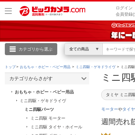
ログイン
会員登録(
カテゴリから選ぶ
全ての商品
こんにちは
トップ
おもちゃ・ホビー・ベビー用品
ミニ四駆・ゲキドライヴ
ミニ四駆
ログイン
ミニ四
カテゴリからさがす
新規会員登録
おもちゃ・ホビー・ベビー用品
タミヤ ミニ四
ミニ四駆・ゲキドライヴ
会員メニュー
モーター
や
タイヤ
ミニ四駆パーツ
ミニ四駆 モーター
お買いもの履歴
週間売れ
ミニ四駆 タイヤ・ホイール
閲覧履歴