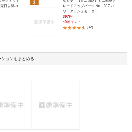
人窓口
ロックナット
タミヤ 【ミニ四駆】ミニ四駆グ
発売日以降の
レードアップパーツ No．317 パ
ワーダッシュモーター
R情報
397円
40ポイント
(32)
nglish / 中文
ーションをまとめる