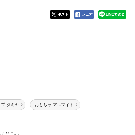
人窓口
R情報
ポスト
シェア
LINEで送る
nglish / 中文
プ タミヤ
おもちゃ アルマイト
承ください。