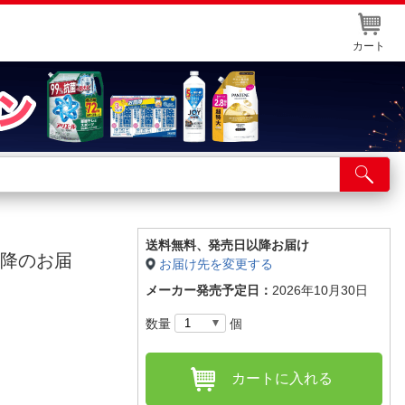
カート
店舗サービス
ット取り置き
イントカードWEB登録
送料無料、
発売日以降お届け
以降のお届
お届け先を変更する
舗情報・店舗一覧
メーカー発売予定日：
2026年10月30日
取り寄せ品入荷状況照会
数量
個
カートに入れる