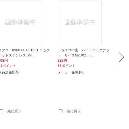
キタコ 0900-001-01001 ロック
トラスコ中山 ハードロックナッ
デイトナ
ナットステンレス 6M...
ト サイズM20X2．5...
ナットソケ
308円
828円
1,890
31ポイント
83ポイント
189ポ
入荷次第出荷
メーカー在庫あり
入荷次
一緒に買う
一緒に買う
一