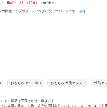
法
ント
50ポイント
（
10%
）
よくある質問・お問合せ
（50円相当）
I
ンの性能アップやセッティングに役立つパーツです
詳細
ご利用規約
E
おもちゃ アルミ製
おもちゃ 性能アップ
性能アッ
合による返品は不可とさせて頂きます。
ような破損を除き、交換・返品対応対象外となります。あらかじめご了