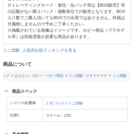
※トレーディングカード・食玩・缶バッチ等は【BOX販売】等
の記載がない限りパック・個数単位での販売となります。BOX
入り数でご購入頂いてもBOXでの出荷ではありません。外箱は
付属致しませんので予めご了承ください。
※掲載されている画像はイメージです。ホビー商品（プラモデ
ル等）は別途塗装が必要な商品があります。
ミニ四駆 人気売れ筋ランキングを見る
商品について
トップ
おもちゃ・ホビー・ベビー用品
ミニ四駆・ゲキドライヴ
ミニ四駆
商品スペック
シリーズ名/愛称
1
32 ワイルドミニ四駆
仕様1
スケール：1/32