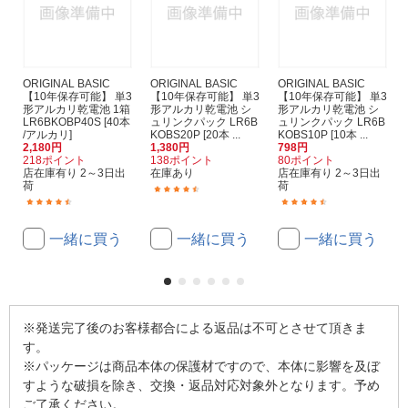
ORIGINAL BASIC
ORIGINAL BASIC
ORIGINAL BASIC
【10年保存可能】 単3
【10年保存可能】 単3
【10年保存可能】 単3
形アルカリ乾電池 1箱
形アルカリ乾電池 シ
形アルカリ乾電池 シ
LR6BKOBP40S [40本
ュリンクパック LR6B
ュリンクパック LR6B
/アルカリ]
KOBS20P [20本 ...
KOBS10P [10本 ...
2,180円
1,380円
798円
218ポイント
138ポイント
80ポイント
店在庫有り 2～3日出
在庫あり
店在庫有り 2～3日出
荷
荷
(173)
(59)
(229)
一緒に買う
一緒に買う
一緒に買う
※発送完了後のお客様都合による返品は不可とさせて頂きま
す。
※パッケージは商品本体の保護材ですので、本体に影響を及ぼ
すような破損を除き、交換・返品対応対象外となります。予め
ご了承ください。