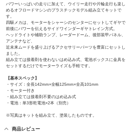
パワーいっぱいの走りに加えて、ウイリー走行や片輪走行も楽し
めるオフロードマシンのプラスチックモデル組み立てキットで
す。
四駆メカは、モーターをシャーシのセンターにセットしてギヤで
前後にパワーを伝えるサイドワインダーギヤトレイン方式。
ヘッドライトや補助ランプ、レーダードーム、後部装甲パネル、
アンテナなど、
近未来ムードを盛り上げるアクセサリーパーツを豊富にセットし
ました。
組み立ては接着剤を使わないはめ込み式、電池ボックスに金具を
セットするだけでモーターライズも手軽です。
【基本スペック】
・サイズ：全長142mm×全幅125mm×全高101mm
・モーター付き
・組み立ては接着剤不要のはめ込み式
・電池：単3形乾電池×2本（別売）
※写真はキットを組み立て、塗装したものです。
商品レビュー