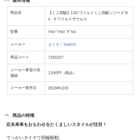
基本情報
商品名
【ミニ四駆】1/32 ワイルドミニ四駆シリーズ N
o．6 ワイルドザウルス
型番
ﾜｲﾙﾄﾞﾜｲﾙﾄﾞｻﾞｳﾙｽ
メーカー
タミヤ｜TAMIYA
商品コード
7250257
メーカー希望小売
1,540円（税込）
価格
メーカー発売日
2019年10月
商品の特徴
近未来車をおもわせるたくましいスタイルが注目！
でっかいタイヤで四輪駆動。