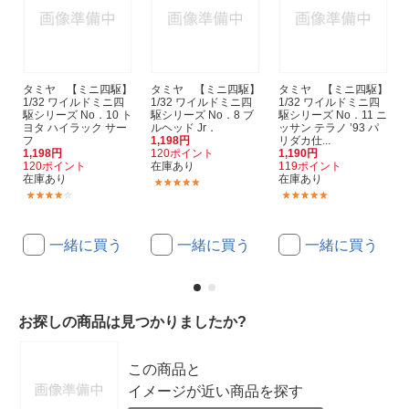
タミヤ 【ミニ四駆】
タミヤ 【ミニ四駆】
タミヤ 【ミニ四駆】
1/32 ワイルドミニ四
1/32 ワイルドミニ四
1/32 ワイルドミニ四
駆シリーズ No．10 ト
駆シリーズ No．8 ブ
駆シリーズ No．11 ニ
ヨタ ハイラック サー
ルヘッド Jr．
ッサン テラノ ’93 パ
フ
1,198円
リダカ仕...
1,198円
120ポイント
1,190円
120ポイント
在庫あり
119ポイント
在庫あり
在庫あり
(6)
(5)
(1)
一緒に買う
一緒に買う
一緒に買う
お探しの商品は見つかりましたか?
この商品と
イメージが近い商品を探す