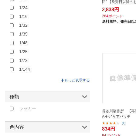
団” 【発売日以降の
1/24
2,838円
1/16
284ポイント
送料無料、
発売日以
1/32
1/35
1/48
1/25
1/72
1/144
1/200
もっと表示する
1/350
1/500
種類
1/700
ラッカー
長谷川製作所 【再販
1/2000
AH-64A アパッチ
1/76
(1)
色内容
834円
その他スケール
84ポイント