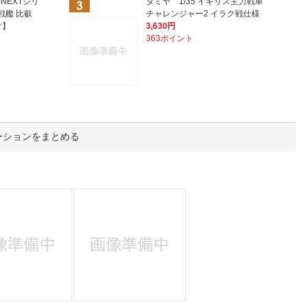
人窓口
艦NEXTシリ
タミヤ 1/35 イギリス主力戦車
戦艦 比叡
チャレンジャー2 イラク戦仕様
け】
3,630円
R情報
363ポイント
nglish / 中文
ーションをまとめる