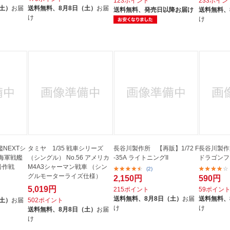
123ポイント
233ポイン
（土）
お届
送料無料、
8月8日（土）
お届
送料無料、
発売日以降お届け
送料無料、
け
け
艦NEXTシ
タミヤ 1/35 戦車シリーズ
長谷川製作所 【再販】1/72 F
長谷川製作所 
本海軍戦艦
（シングル） No.56 アメリカ
-35A ライトニングII
ドラゴンフ
号作戦
M4A3シャーマン戦車 （シン
(2)
グルモーターライズ仕様）
2,150円
590円
5,019円
215ポイント
59ポイン
送料無料、
8月8日（土）
お届
送料無料、
（土）
お届
502ポイント
け
け
送料無料、
8月8日（土）
お届
け