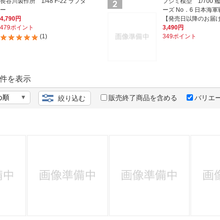
法
長谷川製作所 1/48 F-22 ラプタ
フジミ模型 1/700 
よくある質問・お問合せ
ー
ーズ No．6 日本海軍
4,790円
【発売日以降のお届
I
ご利用規約
479ポイント
3,490円
(1)
349ポイント
E
件を表示
販売終了商品を含める
バリエ
絞り込む