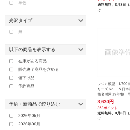
単色
1/100
送料無料、
8月8日
け
1/450
光沢タイプ
1/3000
無
以下の商品を表示する
在庫がある商品
販売終了商品を含める
値下げ品
フジミ模型 1/700 
予約商品
リーズ No．15 日
榛名 昭和19年/捷一
3,630円
予約・新商品で絞り込む
363ポイント
送料無料、
8月8日
2026年05月
け
2026年06月