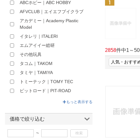
ABCホビー｜ABC HOBBY
ほしいもの
AFVCLUB｜エイエフブイクラブ
お知らせ
アカデミー｜Academy Plastic
Model
イタレリ｜ITALERI
エムアイイー総研
2858
件中
1
～
50
その他玩具
タコム｜TAKOM
タミヤ｜TAMIYA
トミーテック｜TOMY TEC
ピットロード｜PIT-ROAD
フジミ模型｜FUJIMI
もっと表示する
プラッツ｜PLATZ
モノクローム｜MONO CHROME
価格で絞り込む
ルビコンモデルス｜RUBICON
~
MODELS