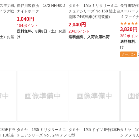
リス主力戦
長谷川製作所 1/72 HH-60D
タミヤ 1/35 ミリタリーミニ
長谷川製作所 
 イラク戦
ナイトホーク
チュアシリーズ No.168 陸上自
スーパーファ
衛隊 74式戦車(冬期装備)
-4 ファイナ
1,040円
2,040円
104ポイント
3,820円
送料無料、
8月8日（土）
お届
204ポイント
382ポイン
（土）
お届
け
送料無料、
入荷次第出荷
送料無料、
け
クーポン
J35Fドラ
タミヤ 1/35 ミリタリーミニ
タミヤ 1/35 ドイツ II号戦車F/
タミヤ 1/
“F13航空
チュアシリーズ No．244 アメ
G型
ン アメリ