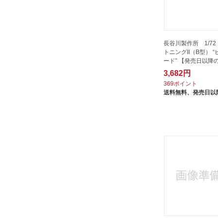
長谷川製作所 1/72 F
トニングII（B型） 
ード” 【発売日以降
3,682円
369ポイント
送料無料、
発売日以