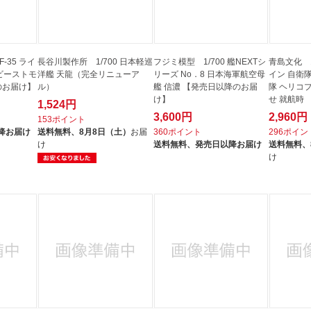
-35 ライ
長谷川製作所 1/700 日本軽巡
フジミ模型 1/700 艦NEXTシ
青島文化 1
“ビーストモ
洋艦 天龍（完全リニューア
リーズ No．8 日本海軍航空母
イン 自衛隊
のお届け】
ル）
艦 信濃 【発売日以降のお届
隊 ヘリコ
け】
せ 就航時
1,524円
3,600円
2,960円
153ポイント
降お届け
送料無料、
8月8日（土）
お届
360ポイント
296ポイン
け
送料無料、
発売日以降お届け
送料無料、
け