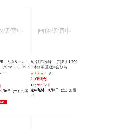
35 ミリタリーミニ
長谷川製作所 【再販】1/700
ズ No．363 M3A
日本海軍 重巡洋艦 妙高
カー
(1)
1,760円
176ポイント
ト
送料無料、
8月8日（土）
お届
8月8日（土）
お届
け