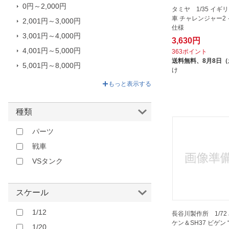
ロケットモデルズ｜Rocket
0円～2,000円
タミヤ 1/35 イギ
Models
車 チャレンジャー2
2,001円～3,000円
仕様
長谷川製作所｜Hasegawa
3,001円～4,000円
3,630円
青島文化｜AOSHIMA
4,001円～5,000円
363ポイント
静岡模型教材協同組合
送料無料、
8月8日
5,001円～8,000円
け
8,001円～110,000円
もっと表示する
種類
パーツ
戦車
VSタンク
スケール
1/12
長谷川製作所 1/72 
ケン＆SH37 ビゲン 
1/20