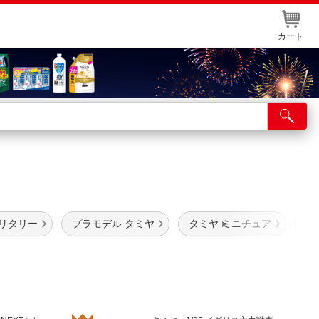
カート
店舗サービス
ット取り置き
イントカードWEB登録
舗情報・店舗一覧
ミリタリー
プラモデル タミヤ
タミヤ ミニチュア
プ
取り寄せ品入荷状況照会