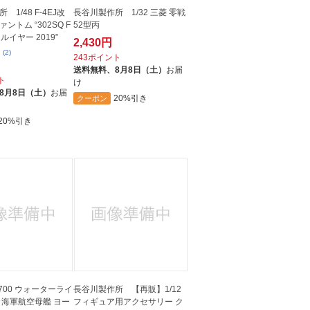
1/48 F-4EJ改
長谷川製作所 1/32 三菱 零戦
ントム “302SQ F
52型丙
ルイヤー 2019”
2,430円
(2)
243ポイント
送料無料、
8月8日（土）
お届
ト
け
8月8日（土）
お届
20%引き
クーポン
20%引き
700 ウォーターライ
長谷川製作所 【再販】1/12
カ海軍航空母艦 ヨー
フィギュア用アクセサリー ク