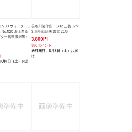
/700 ウォーターラ
長谷川製作所 1/32 三菱 J2M
 No.020 海上自衛
3 局地戦闘機 雷電 21型
プター搭載護衛艦 い
3,800円
380ポイント
送料無料、
8月8日（土）
お届
ト
け
8月8日（土）
お届