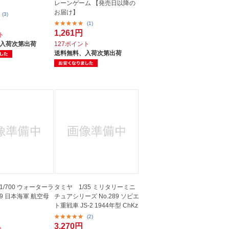
レーンゲーム 【発売日以降の
お届け】
(3)
(1)
1,261円
ト
入荷次第出荷
127ポイント
送料無料、
入荷次第出荷
/700 ウォーターラ
タミヤ 1/35 ミリタリーミニ
229 日本海軍 航空母
チュアシリーズ No.289 ソビエ
ト重戦車 JS-2 1944年型 ChKz
(2)
3,270円