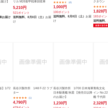
お届け】
リカ M26装甲戦車回収車
クタウン
(4)
1,000円
5,210円
1,828円
100ポイント
521ポイント
送料無料、
8月8日（土）
お届
183ポイン
降お届け
送料無料、
8月8日（土）
お届
け
送料無料、
け
】1/72
長谷川製作所 1/48 F-22 ラプ
長谷川製作所 1/700 日本海軍
青島文化 1
ター
日本駆逐艦 秋霜 【発売日以降
イン No.
のお届け】
艦 千代田
(1)
4,790円
1,230円
2,328円
479ポイント