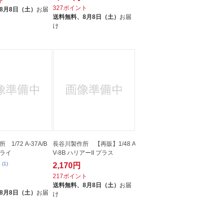
ト
327ポイント
8月8日（土）
お届
送料無料、
8月8日（土）
お届
け
1/72 A-37A/B
長谷川製作所 【再販】1/48 A
ライ
V-8B ハリアーII プラス
(1)
2,170円
217ポイント
ト
送料無料、
8月8日（土）
お届
8月8日（土）
お届
け