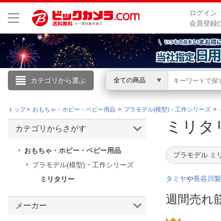
ログイン
会員登録(
カテゴリから選ぶ
全ての商品
こんにちは
トップ
おもちゃ・ホビー・ベビー用品
プラモデル(模型)・工作シリーズ
ログイン
ミリ
カテゴリからさがす
新規会員登録
おもちゃ・ホビー・ベビー用品
プラモデル ミ
プラモデル(模型)・工作シリーズ
会員メニュー
タミヤ
や
長谷川製
ミリタリー
お買いもの履歴
週間売れ
メーカー
閲覧履歴