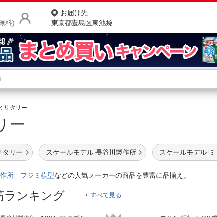
お届け先
無料)
東京都豊島区東池袋
商品をさがす
ランキングからさがす
ネ
ミリタリー
タリー
カテゴリ一覧からさがす
ポ
店
リタリー
スケールモデル 長谷川製作所
スケールモデル 
お
作所
、
フジミ模型
などの人気メーカーの商品を豊富に品揃え。
お客様サポート
筋ランキング
すべて見る
ご利用ガイド