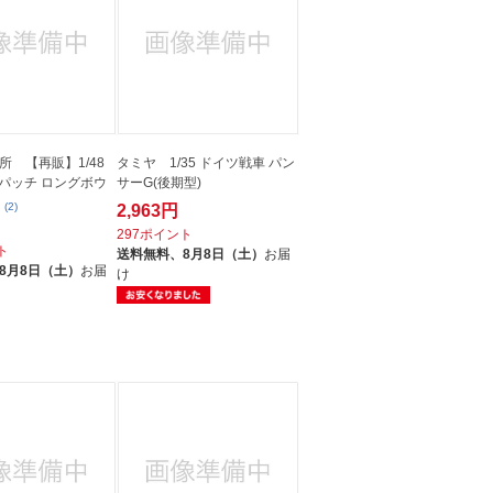
所 【再販】1/48
タミヤ 1/35 ドイツ戦車 パン
 アパッチ ロングボウ
サーG(後期型)
(2)
2,963円
297ポイント
ト
送料無料、
8月8日（土）
お届
8月8日（土）
お届
け