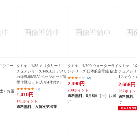
ごひこー
タミヤ 1/35 ミリタリーミニ
タミヤ 1/700 ウォーターライ
タミヤ 1/
ト
チュアシリーズ No.313 アメリ
ンシリーズ 日本航空母艦 信濃
チュアシリー
カ経戦車M5A1ベッジホッグ追
1スカウト
(2)
撃作戦セット(人形4体付き)
2,390円
2,669円
(1)
239ポイント
（土）
お届
267ポイン
1,410円
送料無料、
8月8日（土）
お届
送料無料、
141ポイント
け
け
送料無料、
入荷次第出荷