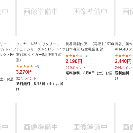
タリーミニ
タミヤ 1/35 ミリタリーミニ
長谷川製作所 【再販】1/700
長谷川製作
39 ドイツ
チュアシリーズ No.146 ドイツ
日本海軍 航空母艦 加賀
AH-64D
ック・FA
重戦車 タイガーI型(後期生産
(2)
型)
2,190円
2,440円
(4)
219ポイント
244ポイン
3,270円
送料無料、
8月8日（土）
お届
送料無料、
327ポイント
け
け
（土）
お届
送料無料、
8月8日（土）
お届
け