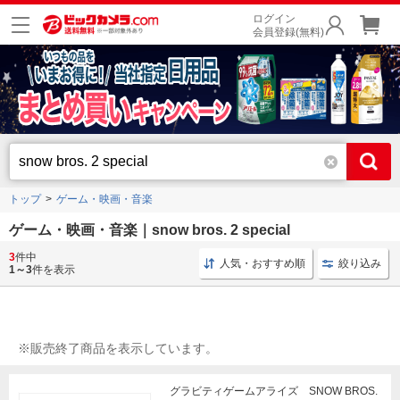
ログイン
会員登録(無料)
トップ
ゲーム・映画・音楽
ゲーム・映画・音楽｜snow bros. 2 special
3
件中
ブルーレイ 洋画
コミックス 講談社
通常版 邦楽
人気・おすすめ順
絞り込み
1～3
件を表示
※販売終了商品を表示しています。
グラビティゲームアライズ SNOW BROS.