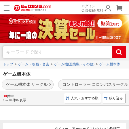
ログイン
会員登録(無料)
トップ
ゲーム・映画・音楽
ゲーム機(互換機・その他)
ゲーム機本体
ゲーム機本体
ゲーム機本体 サークル
コントローラー コロンバスサークル
任天堂
や
タイトー
、
セガトイズ
、
dreamGEAR
など各メーカーのゲーム機本体を豊富に
38
件中
人気・おすすめ順
絞り込み
取り揃えております。
1～38
件を表示
タイトー アーケードコレクションPART1