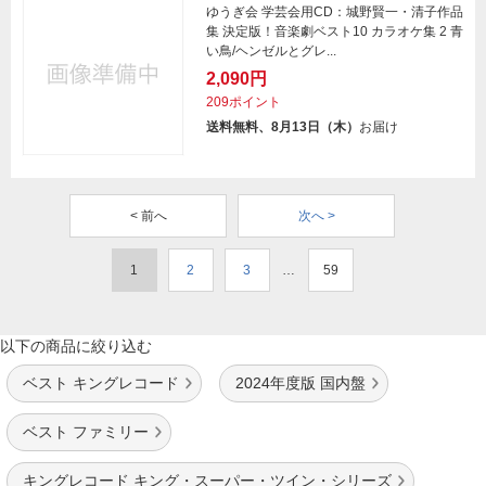
ゆうぎ会 学芸会用CD：城野賢一・清子作品
集 決定版！音楽劇ベスト10 カラオケ集 2 青
い鳥/ヘンゼルとグレ...
2,090円
209ポイント
送料無料、8月13日（木）
お届け
< 前へ
次へ >
1
2
3
…
59
以下の商品に絞り込む
ベスト キングレコード
2024年度版 国内盤
ベスト ファミリー
キングレコード キング・スーパー・ツイン・シリーズ