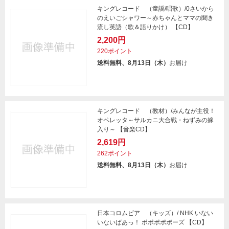
キングレコード （童謡/唱歌）/0さいから
のえいごシャワー～赤ちゃんとママの聞き
流し英語（歌＆語りかけ） 【CD】
2,200円
220ポイント
送料無料、8月13日（木）
お届け
キングレコード （教材）/みんなが主役！
オペレッタ～サルカニ大合戦・ねずみの嫁
入り～ 【音楽CD】
2,619円
262ポイント
送料無料、8月13日（木）
お届け
日本コロムビア （キッズ）/ NHK いない
いないばあっ！ ポポポポポーズ 【CD】