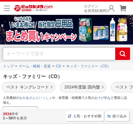
ログイン
会員登録(無料)
トップ
ゲーム・映画・音楽
CD
キッズ・ファミリー（CD）
キッズ・ファミリー（CD）
ベスト キングレコード
2024年度版 国内盤
ベスト 
人気番組の
おかあさんといっしょ
や、保育園・幼稚園で人気の
あそび歌
など豊富に品
揃え。
映像音楽セール情報
2934
件中
人気・おすすめ順
絞り込み
1～50
件を表示