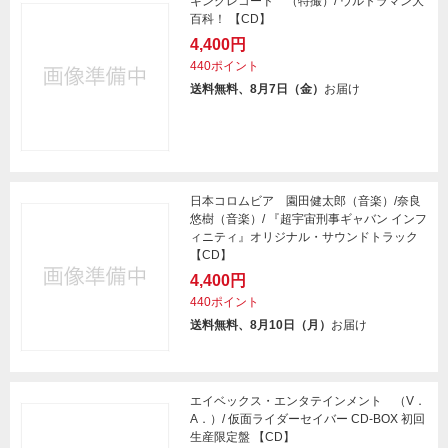
キングレコード （特撮）/ ウルトラマン大
百科！ 【CD】
4,400円
440ポイント
送料無料、8月7日（金）
お届け
日本コロムビア 園田健太郎（音楽）/奈良
悠樹（音楽）/ 『超宇宙刑事ギャバン インフ
ィニティ』オリジナル・サウンドトラック
【CD】
4,400円
440ポイント
送料無料、8月10日（月）
お届け
エイベックス・エンタテインメント （V．
A．）/ 仮面ライダーセイバー CD-BOX 初回
生産限定盤 【CD】