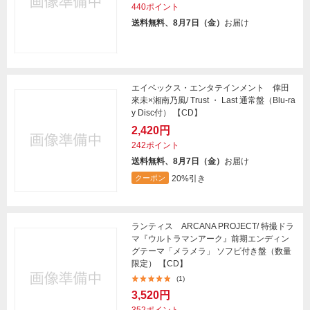
440ポイント
送料無料、8月7日（金）
お届け
エイベックス・エンタテインメント 倖田
來未×湘南乃風/ Trust ・ Last 通常盤（Blu-ra
y Disc付） 【CD】
2,420円
242ポイント
送料無料、8月7日（金）
お届け
20%引き
クーポン
ランティス ARCANA PROJECT/ 特撮ドラ
マ『ウルトラマンアーク』前期エンディン
グテーマ「メラメラ」 ソフビ付き盤（数量
限定） 【CD】
(1)
3,520円