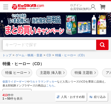
ログイン
会員登録(無料)
トップ
ゲーム・映画・音楽
CD
特撮・ヒーロー（CD）
特撮・ヒーロー（CD）
特撮 ヒーロー
主題歌 挿入歌
特撮 主題歌
ア
仮面ライダーギーツ
や
ウルトラマンデッカー
など人気シリーズのCDを豊富に品揃え。
暴太郎戦隊ドンブラザーズの商品は
こちら
。
映像音楽セール情報
413
件中
人気・おすすめ順
絞り込み
1～50
件を表示