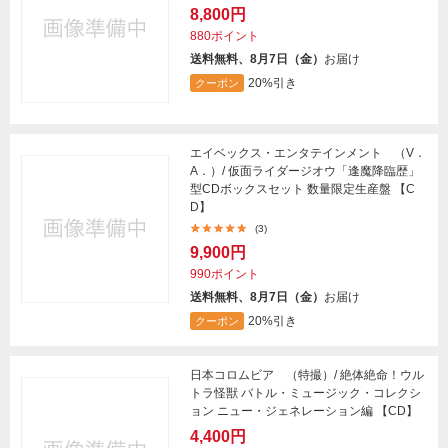
8,800円
880ポイント
送料無料、8月7日（金）
お届け
20%引き
クーポン
エイベックス・エンタテインメント （V．
A．）/ 仮面ライダージオウ「逢魔降臨歴」
型CDボックスセット 数量限定生産盤 【C
D】
(3)
9,900円
990ポイント
送料無料、8月7日（金）
お届け
20%引き
クーポン
日本コロムビア （特撮）/ 絶体絶命！ウル
トラ怪獣 バトル・ミュージック・コレクシ
ョン ニュー・ジェネレーション編 【CD】
4,400円