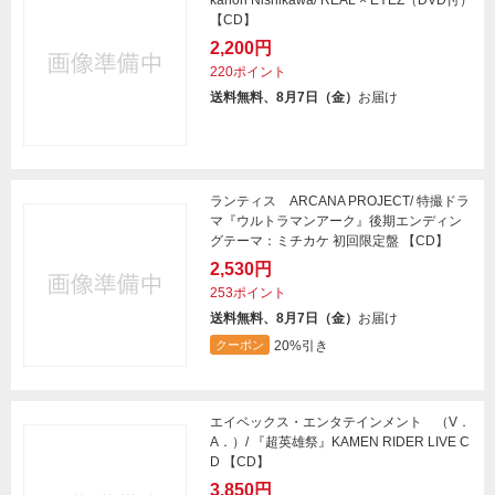
kanori Nishikawa/ REAL × EYEZ（DVD付）
【CD】
2,200円
220ポイント
送料無料、8月7日（金）
お届け
ランティス ARCANA PROJECT/ 特撮ドラ
マ『ウルトラマンアーク』後期エンディン
グテーマ：ミチカケ 初回限定盤 【CD】
2,530円
253ポイント
送料無料、8月7日（金）
お届け
20%引き
クーポン
エイベックス・エンタテインメント （V．
A．）/ 『超英雄祭』KAMEN RIDER LIVE C
D 【CD】
3,850円