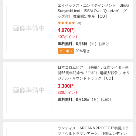
エイベックス・エンタテインメント Shuta
Sueyoshi feat．ISSA/ Over “Quartzer”（グ
ッズ付） 数量限定生産 【CD】
(6)
4,070円
407ポイント
送料無料、8月8日（土）
お届け
20%引き
クーポン
日本コロムビア （特撮）/ 仮面ライダー生
誕55周年記念作『アギト-超能力戦争-』オリ
ジナル・サウンドトラック 【CD】
3,300円
330ポイント
送料無料、8月10日（月）
お届け
ランティス ARCANA PROJECT/ 特撮ドラ
マ『ウルトラマンアーク』後期エンディン