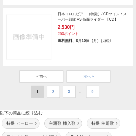
日本コロムビア （特撮）/ CDツイン：ス
ーパー戦隊 VS 仮面ライダー 【CD】
2,530円
253ポイント
送料無料、8月10日（月）
お届け
< 前へ
次へ >
1
2
3
…
9
以下の商品に絞り込む
特撮 ヒーロー
主題歌 挿入歌
特撮 主題歌