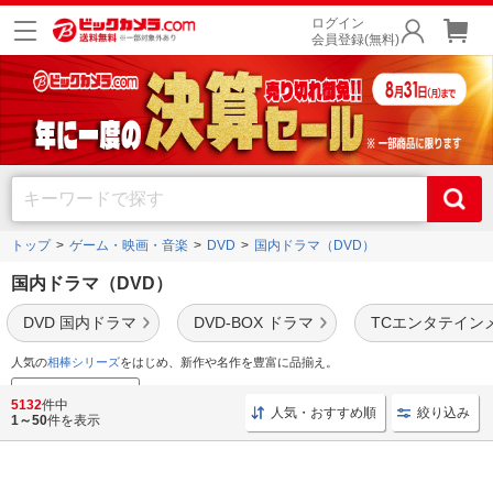
ログイン
会員登録(無料)
トップ
ゲーム・映画・音楽
DVD
国内ドラマ（DVD）
国内ドラマ（DVD）
DVD 国内ドラマ
DVD-BOX ドラマ
TCエンタテイン
人気の
相棒シリーズ
をはじめ、新作や名作を豊富に品揃え。
映像音楽セール情報
5132
件中
人気・おすすめ順
絞り込み
1～50
件を表示