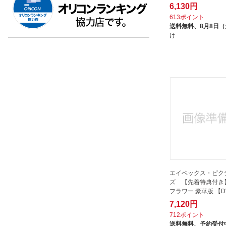
6,130円
エースデュースエンタテインメン
613ポイント
ト｜Ace Deuce
送料無料、
8月8日
け
オデッサエンタテインメント｜
ODESSA ENTERTAINMENT
オルスタックピクチャーズ
オンリーハーツ｜ONLY HEARTS
オールインエンタテインメント｜
ALL IN ENTERTAINMENT
キングレコード｜KING
RECORDS
ギャガ｜GAGA
ケンメディア｜KEN Media
コンマビジョン｜Comma Vision
エイベックス・ピク
ズ 【先着特典付き
ジェネオン
フラワー 豪華版 【D
ジュネス企画
7,120円
712ポイント
スパイスビジュアル｜Spice Visual
送料無料、
予約受付