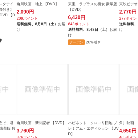
ンタテイ
角川映画 地上 【DVD】
東宝 ラプラスの魔女 豪華版
東映ビデオ
典付き】
【DVD】
2,090円
2,770円
VD 【D
6,430円
209ポイント
277ポイン
送料無料、
8月8日（土）
お届
643ポイント
送料無料、
け
送料無料、
8月8日（土）
お届
け
け
中
20%引き
クーポン
丘で、君
角川映画 新聞記者 【DVD】
ハピネット クロユリ団地 プ
角川映画 
豪華版 数
レミアム・エディション 【DV
3,760円
4,650円
】
D】
376ポイント
465ポイン