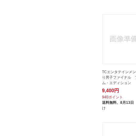
バンダイナムコフィルムワークス
｜Bandai Namco Filmworks
パラマウントジャパン｜
Paramount
ビクターエンタテインメント｜
Victor Entertainment
ビデオメーカー
ビーイング｜Being
ビーエムドットスリー｜BM.3
TCエンタテインメ
ファーストディストリビューショ
り男子ファイナル 
ン
ム・エディション 
フロンティアワークス｜Frontier
9,400円
Works
940ポイント
送料無料、
8月13日
ブエナビスタ
け
ブリッジ｜BRIDGE
ブロードウェイ｜Broadway
ポニーキャニオン｜PONY