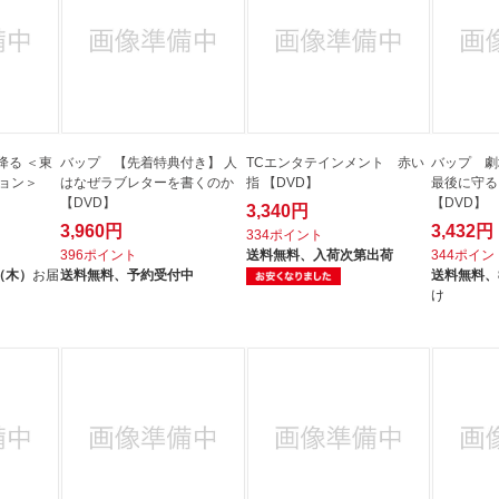
降る ＜東
バップ 【先着特典付き】 人
TCエンタテインメント 赤い
バップ 劇場版
ション＞
はなぜラブレターを書くのか
指 【DVD】
最後に守るも
【DVD】
【DVD】
3,340円
3,960円
3,432円
334ポイント
396ポイント
送料無料、
入荷次第出荷
344ポイン
（木）
お届
送料無料、
予約受付中
送料無料、
け