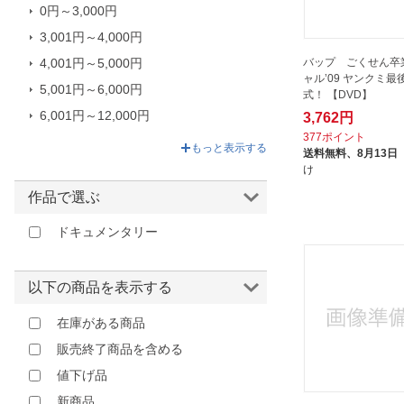
SDP｜スターダストピクチャーズ
0円～3,000円
TCエンタテインメント｜TC
3,001円～4,000円
Entertainment
バップ ごくせん卒
4,001円～5,000円
TLIP
ャル’09 ヤンクミ最
5,001円～6,000円
式！ 【DVD】
WHDジャパン
6,001円～12,000円
3,762円
アイ・ヴィー・シー｜IVC
377ポイント
12,001円～267,300円
もっと表示する
送料無料、
8月13日
アウトビジョン｜OUTVISION
け
アクセスエー｜Access-A
作品で選ぶ
アットエンタテインメント｜At
Entertainment
ドキュメンタリー
アップリンク｜UPLINK
アドニス・スクウェア｜Adonis
以下の商品を表示する
Square
在庫がある商品
アニプレックス｜Aniplex
販売終了商品を含める
アネック｜ANEC
値下げ品
アミューズソフトエンタテインメ
ント｜AMUSE
新商品