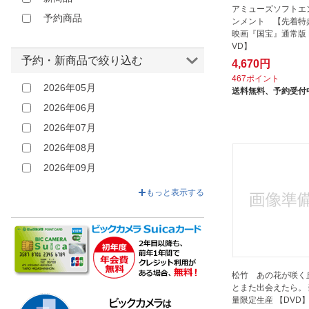
アミューズソフトエ
アムモ98｜AMUMO98
予約商品
ンメント 【先着特
映画『国宝』通常版 D
アルドゥール｜Ardeur
VD】
アルバトロス｜ALBATROS
予約・新商品で絞り込む
4,670円
アースゲート｜Earth Gate
467ポイント
2026年05月
送料無料、
予約受付
アートポート｜Art Port
2026年06月
インターフィルム｜INTERFILM
2026年07月
インディーズ
2026年08月
イーネットフロンティア｜E-NET
2026年09月
FRONTIER
2026年10月
ウォルト・ディズニー・ジャパン
もっと表示する
｜The Walt Disney Company
2026年11月
(Japan)
2026年12月
エイベックス・エンタテインメン
ト｜Avex Entertainment
エイベックス・ピクチャーズ｜
松竹 あの花が咲く
avex pictures
とまた出会えたら。 
量限定生産 【DVD
エスピーオー｜SPO