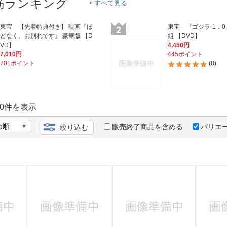
法
筋ランキング
すべて見る
よくある質問・お問合せ
I
ご利用規約
東宝 【先着特典付き】 映画『ほ
東宝 『ゴジラ-1．0』
どなく、お別れです』 豪華版 【D
組 【DVD】
VD】
4,450円
7,010円
445ポイント
701ポイント
(8)
E
0
件を表示
販売終了商品を含める
バリエ
絞り込む