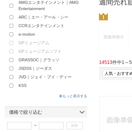
週間売れ
AMGエンタテインメント｜AMG
ほしいもの
Entertainment
ARC｜エー・アール・シー
お知らせ
CCRエンタテインメント
e-motion
GPミュージアム
GPミュージアムソフト
GRASSOC｜グラッソ
14513
件中
1
～
5
JSDSS｜ジーダス
JVD｜ジェイ・ブイ・ディー
KSS
LAPONE ENTERTAINMENT
もっと表示する
NBCユニバーサル｜NBC
Universal Entertainment
価格で絞り込む
NEGA｜ネガ
~
NHKエンタープライズ｜nep