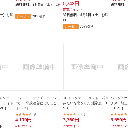
5,742円
送料無料、
8月8日（土）
お届
送料無料、
け
575ポイント
け
（土）
お届
送料無料、
8月8日（土）
お届
20%引き
クーポン
け
20%引き
クーポン
チャー
ウォルト・ディズニー・ジャ
TCエンタテインメント 花束
バンダイナ
】 ナイト
パン 平成狸合戦ぽんぽこ
みたいな恋をした 通常版 【D
クス 龍三
VD】
【DVD】
VD】
【DVD】
(3)
(1)
4,130円
3,760円
3,550円
413ポイント
376ポイント
355ポイン
中