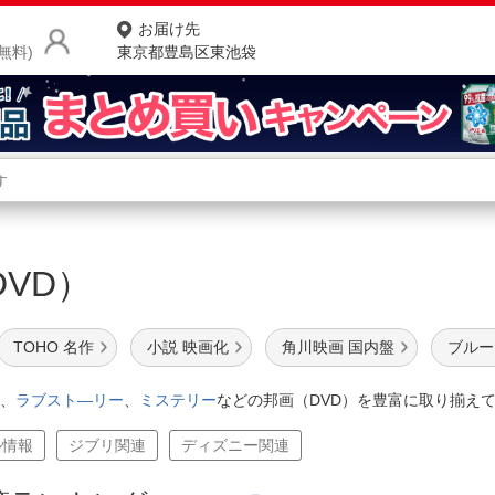
お届け先
無料)
東京都豊島区東池袋
商品をさがす
ランキングからさがす
ネ
DVD）
カテゴリ一覧からさがす
ポ
店
TOHO 名作
小説 映画化
角川映画 国内盤
ブルー
お
、
ラブスト―リー
、
ミステリー
などの邦画（DVD）を豊富に取り揃え
お客様サポート
ル情報
ジブリ関連
ディズニー関連
ご利用ガイド