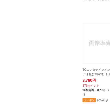
ソニーピクチャーズエンタテイン
メント｜Sony Pictures
Entertainment
ソニーミュージックマーケティン
グ｜Sony Music Marketing
その他CD
ダイキサウンド｜Daiki sound
ティーエムシー｜TMC
テイチクエンタテインメント｜
TEICHIKU ENTERTAINMENT
トランスフォーマー｜
TCエンタテインメ
Transformer
子は邪悪 通常版 【D
トランスワールドアソシエイツ｜
3,760円
TRANS WORLD ASSOCIATES
376ポイント
ハピネット｜Happinet
送料無料、
8月8日
け
バウンディ
20%引き
クーポン
バップ｜VAP