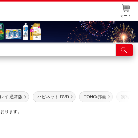
カート
店舗サービス
ット取り置き
イントカードWEB登録
舗情報・店舗一覧
レイ 通常版
ハピネット DVD
TOHO 邦画
実写 映
取り寄せ品入荷状況照会
ております。