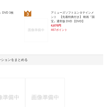
人窓口
R情報
DVD 3枚
アミューズソフトエンタテインメ
ント 【先着特典付き】 映画『国
宝』通常版 DVD 【DVD】
4,670円
467ポイント
nglish / 中文
ーションをまとめる