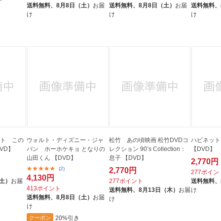
送料無料、
8月8日（土）
お届
送料無料、
8月8日（土）
お届
送料無料、
け
け
け
ント この
ウォルト・ディズニー・ジャ
松竹 あの頃映画 松竹DVDコ
ハピネット
VD】
パン ホーホケキョ となりの
レクション 90’s Collection：
【DVD】
山田くん 【DVD】
息子 【DVD】
2,770円
(2)
2,770円
277ポイン
4,130円
（土）
お届
277ポイント
送料無料、
413ポイント
送料無料、
8月13日（木）
お届
け
送料無料、
8月8日（土）
お届
け
け
20%引き
クーポン