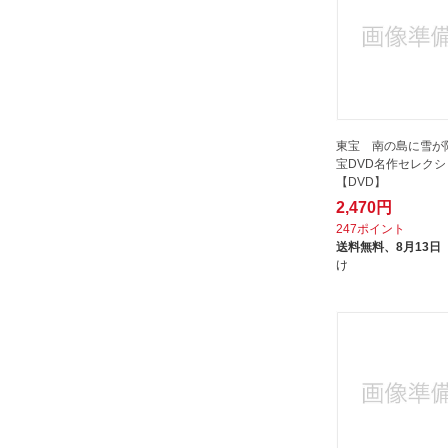
CANYON
マクザム｜MAXAM
ミュージアム
メディアファクトリー｜MEDIA
FACTORY
ユニバーサルミュージック｜
東宝 南の島に雪が
UNIVERSAL MUSIC
宝DVD名作セレク
【DVD】
よしもとアールアンドシー｜
2,470円
YOSHIMOTO R and C
247ポイント
ラインコミュニケーションズ｜
送料無料、
8月13日
Line Communications
け
ラッツパックレコード
リバプール｜Liverpool
レントラックジャパン｜
RENTRAK JAPAN
ローランズフィルム｜Rolans Film
ワーナー ブラザース｜Warner