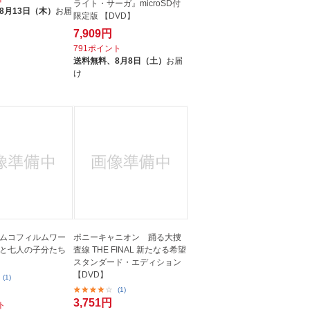
ライト・サーガ』microSD付
8月13日（木）
お届
限定版 【DVD】
7,909円
791ポイント
送料無料、
8月8日（土）
お届
け
ムコフィルムワー
ポニーキャニオン 踊る大捜
と七人の子分たち
査線 THE FINAL 新たなる希望
スタンダード・エディション
【DVD】
(1)
(1)
3,751円
ト