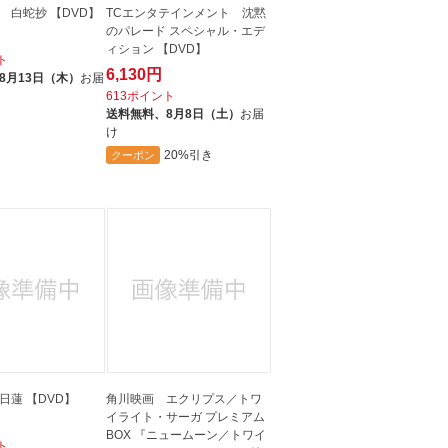
 白蛇抄 【DVD】
TCエンタテインメント 沈黙
のパレード スペシャル・エデ
ィション 【DVD】
ト
6,130円
8月13日（木）
お届
613ポイント
送料無料、
8月8日（土）
お届
け
20%引き
クーポン
日蓮 【DVD】
角川映画 エクリプス／トワ
イライト・サーガ プレミアム
BOX 『ニュームーン／トワイ
ト