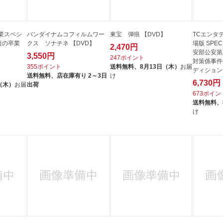
業スペシ
バンダイナムコフィルムワー
東宝 弾痕 【DVD】
TCエンタ
後の卒業
クス ソナチネ 【DVD】
場版 SPE
2,470円
安部公安第
3,550円
247ポイント
対策係事件
355ポイント
送料無料、
8月13日（木）
お届
ディション
送料無料、
店在庫有り 2～3日
け
6,730円
（木）
お届
出荷
673ポイン
送料無料、
け