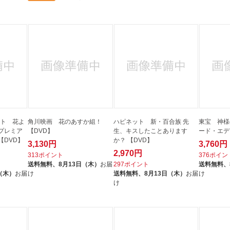
ント 花よ
角川映画 花のあすか組！
ハピネット 新・百合族 先
東宝 神様
プレミア
【DVD】
生、キスしたことあります
ード・エデ
【DVD】
か？ 【DVD】
3,130円
3,760円
2,970円
313ポイント
376ポイン
送料無料、
8月13日（木）
お届
297ポイント
送料無料、
（木）
お届
け
送料無料、
8月13日（木）
お届
け
け