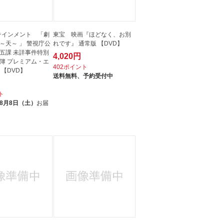
テインメント 「劇
東宝 映画『ほどなく、お別
C～天～ 」 警視庁公
れです』 通常版 【DVD】
五課 未詳事件特別
4,020円
簿 プレミアム・エ
402ポイント
 【DVD】
送料無料、
予約受付中
ト
8月8日（土）
お届