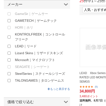
25
件中
1
～
25
件
メーカー
ほしいもの
GameSir｜ゲームサー
お知らせ
GAMETECH｜ゲームテック
HORI｜ホリ
KONTROLFREEK｜コントロール
フリーク
LEAD｜リード
Lizard Skins｜リザードスキンズ
Microsoft｜マイクロソフト
SEAGATE｜シーゲート
LEAD Xbox Series
SteelSeries｜スティールシリーズ
RATED LED MONIT
TALONGAMES｜タロンゲームス
SEMGS
(5)
TURTLE BEACH｜タートルビー
もっと表示する
34,800円
チ
3,480ポイント
送料無料、
8月7日
価格で絞り込む
け