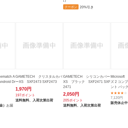
け
20%引き
クーポン
match A
GAMETECH クリスタルカバ
GAMETECH シリコンカバー
Microsoft
Android Dr
ーXS SXF2473 SXF2473
XS ブラック SXF2471 SXF
ズ 2 コン
2471
ント パック 
1,970円
2,050円
197ポイント
7,120
円
送料無料、
入荷次第出荷
205ポイント
販売休止中
（金）
お届
送料無料、
入荷次第出荷