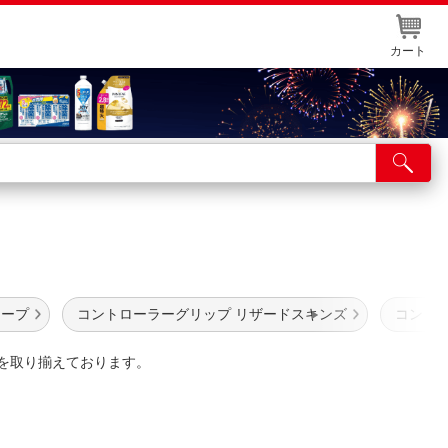
カート
店舗サービス
ット取り置き
イントカードWEB登録
舗情報・店舗一覧
テープ
コントローラーグリップ リザードスキンズ
コント
取り寄せ品入荷状況照会
関連を取り揃えております。