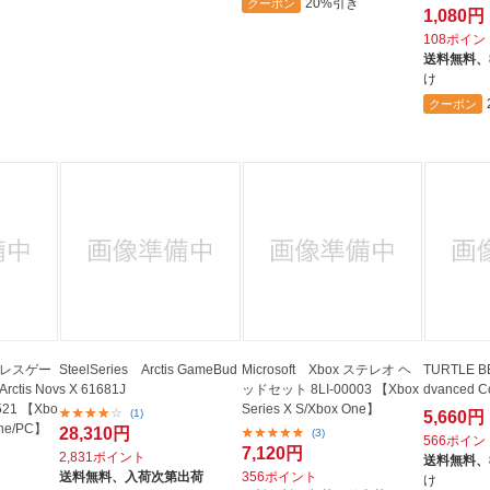
20%引き
クーポン
1,080円
108ポイン
送料無料、
け
クーポン
イヤレスゲー
SteelSeries Arctis GameBud
Microsoft Xbox ステレオ ヘ
TURTLE B
tis Nov
s X 61681J
ッドセット 8LI-00003 【Xbox
dvanced Co
1521 【Xbo
Series X S/Xbox One】
(1)
5,660円
One/PC】
28,310円
(3)
566ポイン
7,120円
2,831ポイント
送料無料、
送料無料、
入荷次第出荷
356ポイント
け