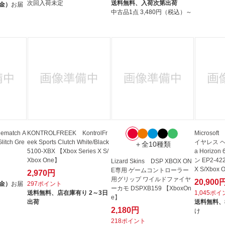
次回入荷未定
送料無料、
入荷次第出荷
（金）
お届
中古品1点
3,480円（税込）～
match A
KONTROLFREEK KontrolFr
Microsof
litch Gre
eek Sports Clutch White/Black
イヤレス ヘ
＋全10種類
5100-XBX 【Xbox Series X S/
a Horiz
Xbox One】
ン EP2-422
Lizard Skins DSP XBOX ON
X S/Xbox 
E専用 ゲームコントローラー
2,970円
用グリップ ワイルドファイヤ
20,900
（金）
お届
297ポイント
ーカモ DSPXB159 【XboxOn
送料無料、
店在庫有り 2～3日
1,045ポ
e】
出荷
送料無料、
2,180円
け
218ポイント