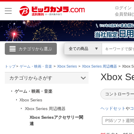
ログイン
会員登録(
カテゴリから選ぶ
全ての商品
こんにちは
トップ
ゲーム・映画・音楽
Xbox Series
Xbox Series 周辺機器
Xbox
ログイン
Xbox
カテゴリからさがす
新規会員登録
ゲーム・映画・音楽
コントローラー
Xbox Series
会員メニュー
ヘッドセット
や
Xbox Series 周辺機器
Xbox Seriesアクセサリー関
お買いもの履歴
PS5ソフト週
連
閲覧履歴