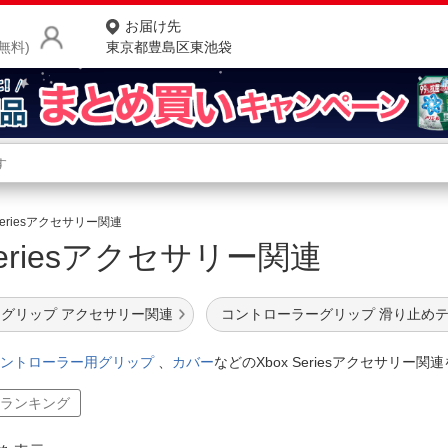
お届け先
無料)
東京都豊島区東池袋
商品をさがす
ランキングからさがす
ネ
 Seriesアクセサリー関連
 Seriesアクセサリー関連
カテゴリ一覧からさがす
ポ
店
グリップ アクセサリー関連
コントローラーグリップ 滑り止め
お
コントローラー用グリップ
、
カバー
などのXbox Seriesアクセサリー
お客様サポート
間ランキング
ご利用ガイド