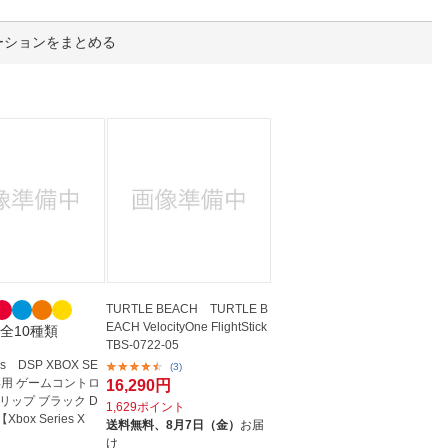
人窓口
R情報
ーションをまとめる
nglish / 中文
TURTLE BEACH TURTLE B
EACH VelocityOne FlightStick
全10種類
TBS-0722-05
ins DSP XBOX SE
(3)
 S専用 ゲームコントロ
16,290円
リップ ブラック D
1,629ポイント
Xbox Series X
送料無料、
8月7日（金）
お届
け