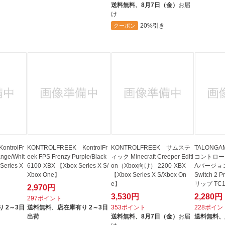
送料無料、
8月7日（金）
お届
け
20%引き
クーポン
ntrolFr
KONTROLFREEK KontrolFr
KONTROLFREEK サムステ
TALONGAM
ange/Whit
eek FPS Frenzy Purple/Black
ィック Minecraft Creeper Editi
コントロー
Series X
6100-XBX 【Xbox Series X S/
on（Xbox向け） 2200-XBX
Aバージョン 
Xbox One】
【Xbox Series X S/Xbox On
Switch 
e】
リップ TC1
2,970円
itch 2】
3,530円
2,280円
297ポイント
 2～3日
送料無料、
店在庫有り 2～3日
353ポイント
228ポイン
出荷
送料無料、
8月7日（金）
お届
送料無料、