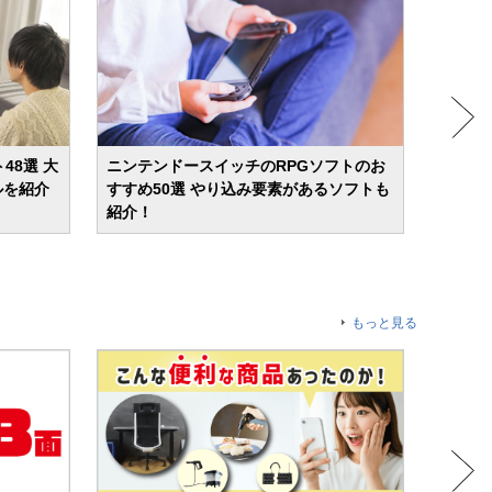
48選 大
ニンテンドースイッチのRPGソフトのお
【2026
ルを紹介
すすめ50選 やり込み要素があるソフトも
ドのお
紹介！
Nint
もっと見る