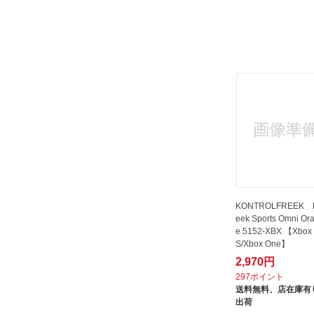
KONTROLFREEK Ko
eek Sports Omni Or
e 5152-XBX 【Xbox 
S/Xbox One】
2,970円
297ポイント
送料無料、
店在庫有り
出荷