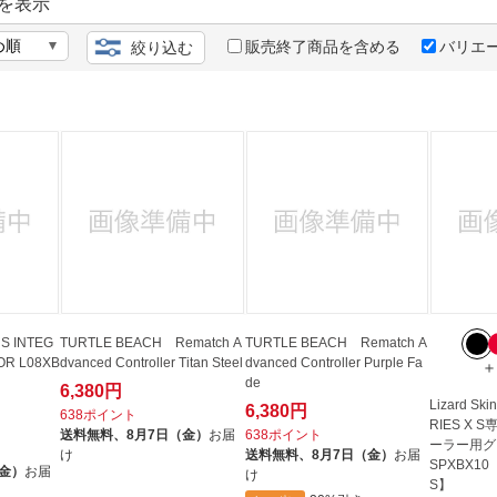
法
を表示
よくある質問・お問合せ
I
販売終了商品を含める
バリエ
絞り込む
ご利用規約
E
 S INTEG
TURTLE BEACH Rematch A
TURTLE BEACH Rematch A
OR L08XB
dvanced Controller Titan Steel
dvanced Controller Purple Fa
＋
de
6,380円
Lizard Sk
6,380円
638ポイント
RIES X
送料無料、
8月7日（金）
お届
638ポイント
ーラー用グ
け
送料無料、
8月7日（金）
お届
SPXBX10 【
（金）
お届
け
S】