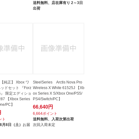
送料無料、
店在庫有り 2～3日
出荷
t 【純正】 Xbox ワ
SteelSeries Arctis Nova Pro
ッドセット 『Forz
Wireless X White 61525J 【Xb
on 6』 限定エディショ
ox Series X S/Xbox One/PS5/
87 【Xbox Series
PS4/Switch/PC】
One/PC】
66,640円
円
6,664ポイント
イント
送料無料、
入荷次第出荷
8月8日（土）
お届
次回入荷未定