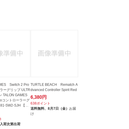
ES Switch 2 Pro
TURTLE BEACH Rematch A
ラーグリップ ULTR
dvanced Controller Spirit Red
TALON GAMES
6,380円
2 Proコントローラーグ
638ポイント
81-SW2-SJH 【Sw
送料無料、
8月7日（金）
お届
け
ト
入荷次第出荷