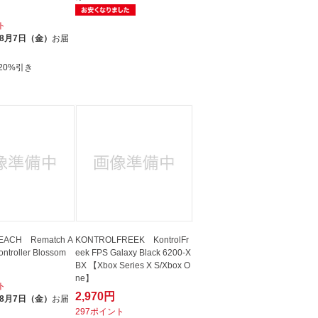
ト
8月7日（金）
お届
20%引き
EACH Rematch A
KONTROLFREEK KontrolFr
ntroller Blossom
eek FPS Galaxy Black 6200-X
BX 【Xbox Series X S/Xbox O
ne】
ト
2,970円
8月7日（金）
お届
297ポイント