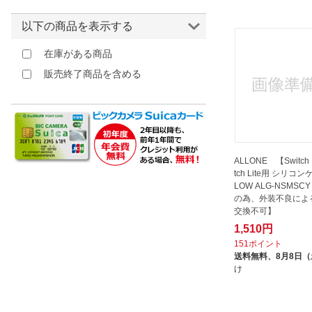
弥三郎商店｜Yasaburou-shouten
イエロー
3est｜スリースト
オレンジ
以下の商品を表示する
ブラウン
在庫がある商品
レッド
販売終了商品を含める
ピンク
パープル
クリア
その他
ALLONE 【Switch L
tch Lite用 シリコン
LOW ALG-NSMSC
の為、外装不良によ
交換不可】
1,510円
151ポイント
送料無料、
8月8日
け