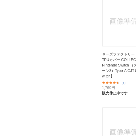
キーズファクトリー J
TPUカバー COLLECT
Nintendo Switch
ーン3）Type-A CJT-
witch】
(6)
1,760
円
販売休止中です