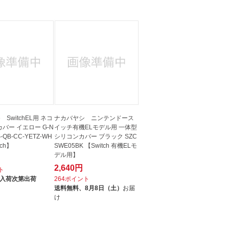
e SwitchEL用 ネコ
ナカバヤシ ニンテンドース
カバー イエロー G-N
イッチ有機ELモデル用 一体型
-QB-CC-YETZ-WH
シリコンカバー ブラック SZC
tch】
SWE05BK 【Switch 有機ELモ
デル用】
2,640円
ト
入荷次第出荷
264ポイント
送料無料、
8月8日（土）
お届
け