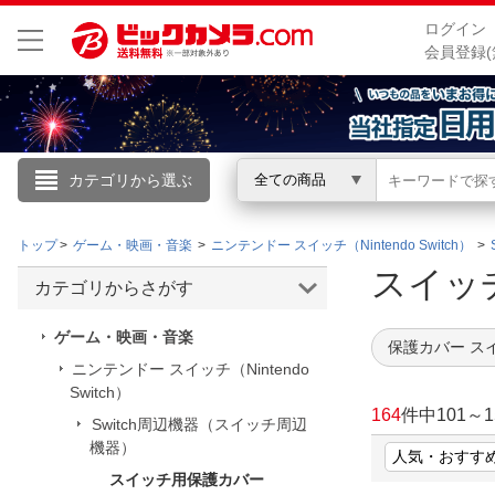
ログイン
会員登録(
カテゴリから選ぶ
全ての商品
こんにちは
トップ
ゲーム・映画・音楽
ニンテンドー スイッチ（Nintendo Switch）
ログイン
スイッ
カテゴリからさがす
新規会員登録
ゲーム・映画・音楽
保護カバー ス
ニンテンドー スイッチ（Nintendo
Switch）
会員メニュー
164
件中
101
～
1
Switch周辺機器（スイッチ周辺
お買いもの履歴
機器）
閲覧履歴
スイッチ用保護カバー