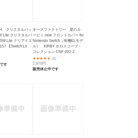
ECH クリスタルバッ
キーズファクトリー 星のカ
 Lite クリスタルバ
ービィ new フロントカバー for
W Lite クリアイエ
Nintendo Switch（有機ELモデ
7 【Switch Lit
ル） KIRBY ホロスコープ・
コレクション CNF-002-2
(1)
2,970
円
です
販売休止中です