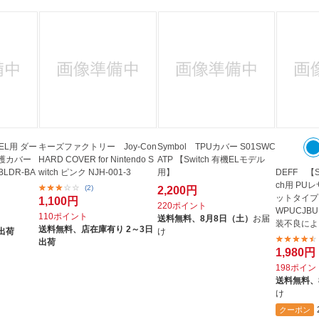
hEL用 ダー
キーズファクトリー Joy-Con
Symbol TPUカバー S01SWC
護カバー
HARD COVER for Nintendo S
ATP 【Switch 有機ELモデル
BLDR-BA
witch ピンク NJH-001-3
用】
DEFF 【S
ch用 PU
(2)
2,200円
ットタイプ D
1,100円
220ポイント
WPUCJB
110ポイント
送料無料、
8月8日（土）
お届
装不良によ
送料無料、
店在庫有り 2～3日
出荷
け
可】
出荷
1,980円
198ポイン
送料無料、
け
クーポン