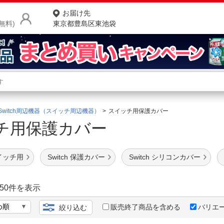
お届け先
無料)
東京都豊島区東池袋
商品をさがす
ランキングからさがす
ネ
Switch周辺機器（スイッチ周辺機器）
スイッチ用保護カバー
チ用保護カバー
カテゴリ一覧からさがす
ポ
店
イッチ用
Switch 保護カバー
Switch シリコンカバー
お
お客様サポート
50
件を表示
販売終了商品を含める
バリエ
絞り込む
ご利用ガイド