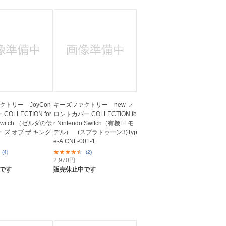
トリー JoyCon
キーズファクトリー new フ
 COLLECTION for
ロントカバー COLLECTION fo
 Switch （ゼルダの伝
r Nintendo Switch（有機ELモ
ー ズ オブ ザ キング
デル） (スプラトゥーン3)Typ
e-A CNF-001-1
(4)
(2)
2,970
円
です
販売休止中です