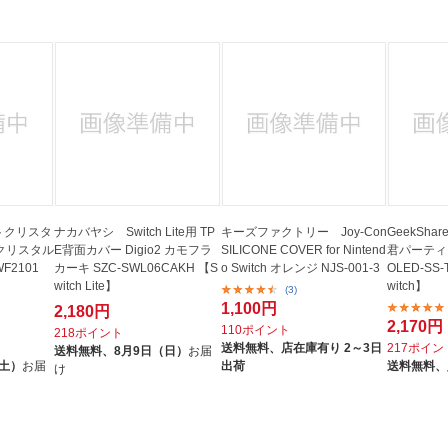
法
よくある質問・お問合せ
I
ご利用規約
E
フトクリスタ
ナカバヤシ Switch Lite用 TP
キーズファクトリー Joy-Con
GeekShar
クリスタル
E背面カバー Digio2 カモフラ
SILICONE COVER for Nintend
君パーティ
F2101
カーキ SZC-SWL06CAKH 【S
o Switch オレンジ NJS-001-3
OLED-SS-
witch Lite】
witch】
(3)
1,100円
2,180円
2,170円
110ポイント
218ポイント
送料無料、
店在庫有り 2～3日
217ポイン
送料無料、
8月9日（日）
お届
（土）
お届
出荷
送料無料、
け