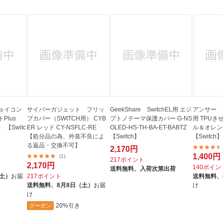
ジョイコン
サイバーガジェット フリッ
GeekShare SwitchEL用 エジ
アンサー S
Plus
プカバー（SWITCH用） CYB
プトノテーマ保護カバー G-NS
用 TPUき
【Switc
ER レッド CY-NSFLC-RE
OLED-HS-TH-BA-ET-BABTZ
ル＆オレンジ
【処分品の為、外装不良によ
【Switch】
【Switch】
る返品・交換不可】
2,170円
1,400円
(1)
217ポイント
2,170円
140ポイン
送料無料、
入荷次第出荷
（土）
お届
217ポイント
送料無料、
送料無料、
8月8日（土）
お届
け
け
20%引き
クーポン