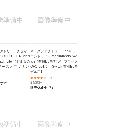
クトリー きせか
キーズファクトリー new フ
LLECTION for N
ロントカバー for Nintendo Swi
witch Lite （ゼルダの
tch（有機ELモデル） ブラック
アー ズ オブ ザ キン
OFC-001-1 【Switch 有機ELモ
デル用】
(2)
2,530
円
です
販売休止中です