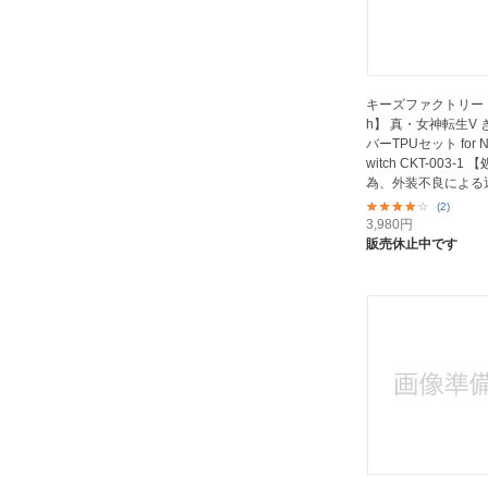
キーズファクトリー 【
h】 真・女神転生V
バーTPUセット for Ni
witch CKT-003-1
為、外装不良による
換...
(2)
3,980
円
販売休止中です