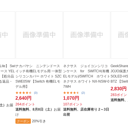
ite】 Swi
ナカバヤシ ニンテンドース
ネクサス ジョイコンシリコ
GeekShar
ケース YEL
イッチ有機ELモデル用 一体型
ンケース for SWITCH(有機
JOJO保護
Y 【処分品
シリコンカバー ホワイト SZC
ELモデル)/SWITCH ホワイト
SOLED-HS
る返品・
SWE05W 【Switch 有機ELモ
ネクサス ホワイト NX-NSW-0
BTZ 【Swi
デル用】
7WH
2,830円
(3)
(2)
283ポイン
2,640円
1,070円
送料無料、
264ポイント
107ポイント
（土）
お届
送料無料、
8月8日（土）
お届
送料無料、
店在庫有り 2～3日
け
出荷
20%引き
クーポン