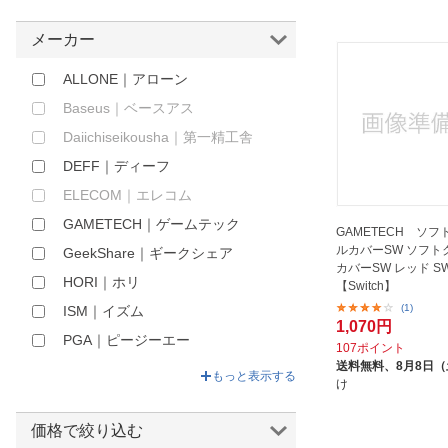
ほしいもの
メーカー
お知らせ
ALLONE｜アローン
Baseus｜ベースアス
Daiichiseikousha｜第一精工舎
DEFF｜ディーフ
ELECOM｜エレコム
GAMETECH｜ゲームテック
GAMETECH ソ
ルカバーSW ソフト
GeekShare｜ギークシェア
カバーSW レッド SW
HORI｜ホリ
【Switch】
(1)
ISM｜イズム
1,070円
PGA｜ピージーエー
107ポイント
送料無料、
8月8日
PLEVE｜プレベ
もっと表示する
け
Symbol｜シンボル
YesOJO｜イエスオージェイオー
価格で絞り込む