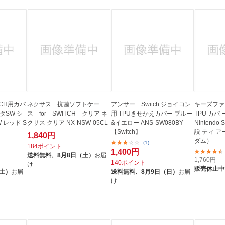
TCH用カバ
ネクサス 抗菌ソフトケー
アンサー Switch ジョイコン
キーズファク
タSW シ
ス for SWITCH クリア ネ
用 TPUきせかえカバー ブルー
TPU カバ ー
 レッド S
クサス クリア NX-NSW-05CL
&イエロー ANS-SW080BY
Nintendo
【Switch】
説 ティ ア
1,840円
ダム）
(1)
184ポイント
1,400円
送料無料、
8月8日（土）
お届
1,760
円
140ポイント
け
販売休止中
（土）
お届
送料無料、
8月9日（日）
お届
け