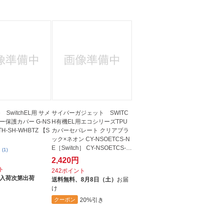
人窓口
R情報
nglish / 中文
e SwitchEL用 サメ
サイバーガジェット SWITC
ー保護カバー G-NS
H有機EL用エコシリーズTPU
TH-SH-WHBTZ 【S
カバーセパレート クリアブラ
ック×ネオン CY-NSOETCS-N
E［Switch］ CY-NSOETCS-N
(1)
E
2,420円
ト
242ポイント
入荷次第出荷
送料無料、
8月8日（土）
お届
け
20%引き
クーポン