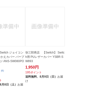
witch ジョイコン
弥三郎商店 【Switch】 Switc
せかえカバー パープ
h用 PUレザーカバー YSBR-S
 ANS-SW080PO
W893
1,950円
(6)
195ポイント
送料無料、
8月9日（日）
お届
ト
け
8月8日（土）
お届