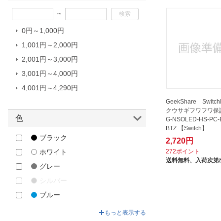
アイレックス｜i-Lex
~
アクラス｜Aclass
0円～1,000円
アンサー｜Answer
1,001円～2,000円
キーズファクトリー｜
KeysFactory
2,001円～3,000円
コロンバスサークル｜Columbus
3,001円～4,000円
Circle
4,001円～4,290円
サイバーガジェット｜CYBER
GeekShare Switc
Gadget
クウサギフワフワ保
色
G-NSOLED-HS-PC-
ジュピター｜jupiter
BTZ 【Switch】
ナカバヤシ｜Nakabayashi
ブラック
2,720円
ネクサス
272ポイント
ホワイト
送料無料、
入荷次第
ハイハイ｜HI-HIGH
グレー
マックスゲームズ｜MAXGAMES
シルバー
レンジライフ｜RANGE LIFE
ブルー
任天堂｜Nintendo
グリーン
もっと表示する