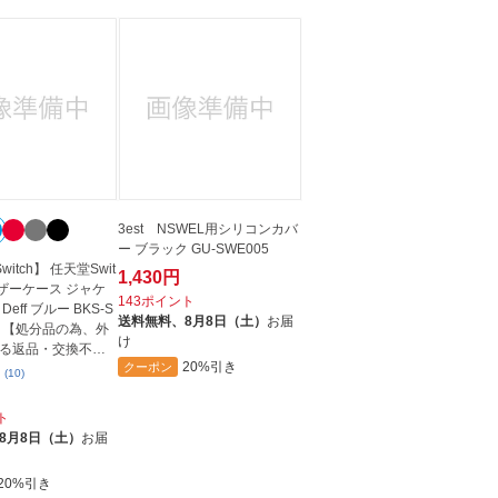
3est NSWEL用シリコンカバ
ー ブラック GU-SWE005
witch】 任天堂Swit
1,430円
レザーケース ジャケ
143ポイント
eff ブルー BKS-S
送料無料、
8月8日（土）
お届
U 【処分品の為、外
け
る返品・交換不
20%引き
クーポン
(10)
ト
8月8日（土）
お届
20%引き