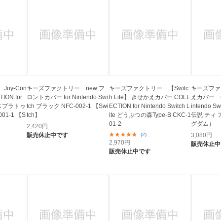
oy-Con
キーズファクトリー new フ
キーズファクトリー 【Switc
キーズファ
ION for
ロントカバー for Nintendo Swi
h Lite】 きせかえカバー COLL
えカバー CO
 （スプラトゥ
tch ブラック NFC-002-1 【Swi
ECTION for Nintendo Switch L
intendo S
001-1 【S
tch】
ite どうぶつの森Type-B CKC-1
伝説 ティ 
01-2
グダム）
2,420
円
販売休止中です
(2)
3,080
円
2,970
円
販売休止中
販売休止中です