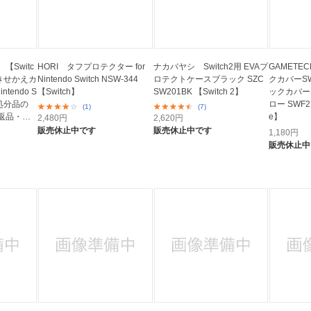
Switc
HORI タフプロテクター for
ナカバヤシ Switch2用 EVAプ
GAMET
 きせかえカ
Nintendo Switch NSW-344
ロテクトケースブラック SZC
クカバーSW
ntendo S
【Switch】
SW201BK 【Switch 2】
ックカバーS
 【処分品の
ロー SWF215
(1)
(7)
返品・交
e】
2,480
円
2,620
円
販売休止中です
販売休止中です
1,180
円
販売休止中