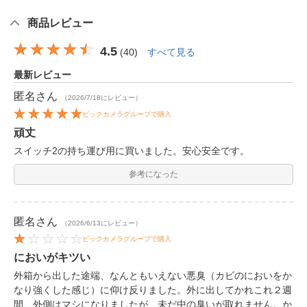
商品レビュー
4.5
(
40
)
すべて見る
最新レビュー
匿名
さん
（2026/7/18にレビュー）
ビックカメラグループで購入
頑丈
スイッチ2の持ち運び用に買いました。安心安全です。
参考になった
匿名
さん
（2026/6/13にレビュー）
ビックカメラグループで購入
においがキツい
外箱から出した途端、なんともいえない悪臭（カビのにおいをか
なり強くした感じ）に仰け反りました。外に出してかれこれ２週
間、外側はマシになりましたが、未だ中の臭いが取れません。か