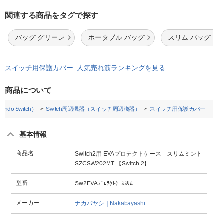
関連する商品をタグで探す
バッグ グリーン
ポータブル バッグ
スリム バッグ
スイッチ用保護カバー 人気売れ筋ランキングを見る
商品について
do Switch）
Switch周辺機器（スイッチ周辺機器）
スイッチ用保護カバー
基本情報
商品名
Switch2用 EVAプロテクトケース スリムミント
SZCSW202MT 【Switch 2】
型番
Sw2EVAﾌﾟﾛﾃｸﾄｹｰｽｽﾘﾑ
メーカー
ナカバヤシ｜Nakabayashi