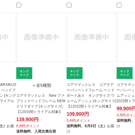
法
よくある質問・お問合せ
I
ご利用規約
E
RAIKUS
コアラマットレス コアラア
コアラマッ
＋全5種類
ム ベッドフ
ーバンベッドフレーム ヘッド
ーバンベッ
ン [キング
コアラマットレス New ファ
ボードあり キングサイズ ウ
ムアッシュ 
トライアル
ブリックベッドフレーム NEW
ォームアッシュ [キングサイズ]
20日間ト
クリフダイブ [キングサイズ]
【120日間トライアル対象】
99,900
【120日間トライアル対象】
109,900円
4,995ポ
139,900円
5,495ポイント
送料無料、
（土）
お届
6,995ポイント
送料無料、
8月8日（土）
お届
け
送料無料、
入荷次第出荷
け