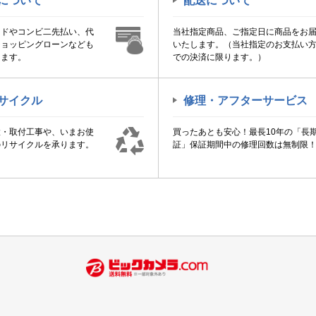
について
配送について
ードやコンビ二先払い、代
当社指定商品、ご指定日に商品をお
ショッピングローンなども
いたします。（当社指定のお支払い
けます。
での決済に限ります。）
サイクル
修理・アフターサービス
置・取付工事や、いまお使
買ったあとも安心！最長10年の「長
のリサイクルを承ります。
証」保証期間中の修理回数は無制限