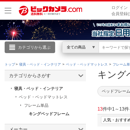
ログイン
会員登録(
カテゴリから選ぶ
全ての商品
こんにちは
トップ
寝具・ベッド・インテリア
ベッド・ベッドマットレス
フレーム単
ログイン
キング
カテゴリからさがす
新規会員登録
寝具・ベッド・インテリア
ベッドフレーム
ベッド・ベッドマットレス
会員メニュー
フレーム単品
13
件中
1
～
13
件
キングベッドフレーム
お買いもの履歴
閲覧履歴
メーカー