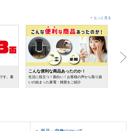
もっと見る
こんな便利な商品あったのか！
人気売
ルです。裏
生活に役立つ！面白い！お客様の声から取り扱
カテゴ
いの始まった家電・雑貨をご紹介
けます