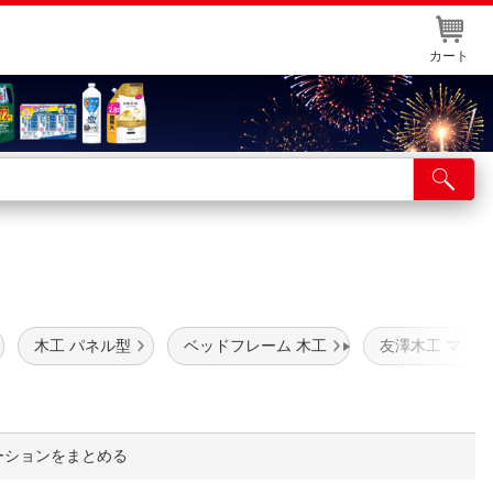
カート
店舗サービス
ット取り置き
イントカードWEB登録
舗情報・店舗一覧
木工 パネル型
ベッドフレーム 木工
友澤木工 マッ
取り寄せ品入荷状況照会
ーションをまとめる