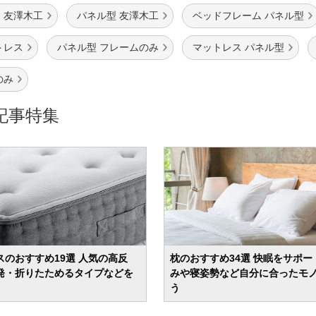
 友澤木工
パネル型 友澤木工
ベッドフレーム パネル型
トレス
パネル型 フレームのみ
マットレス パネル型
のみ
記事特集
スのおすすめ19選 人気の高反
枕のおすすめ34選 快眠をサポー
発・折りたためるタイプなどを
みや寝姿勢など自分に合ったモ
う