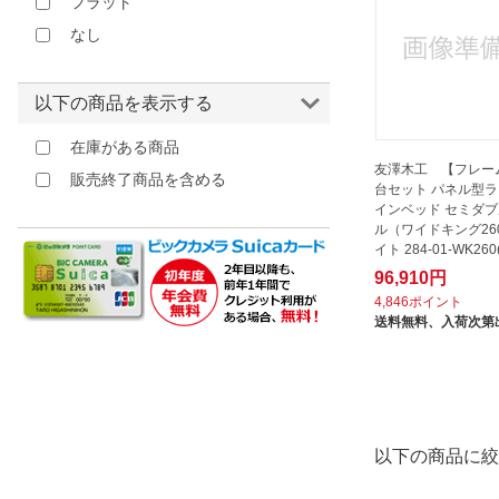
フラット
なし
以下の商品を表示する
在庫がある商品
友澤木工 【フレーム
販売終了商品を含める
台セット パネル型
インベッド セミダ
ル（ワイドキング26
イト 284-01-WK260
【キャ...
96,910円
4,846ポイント
送料無料、
入荷次第
以下の商品に絞