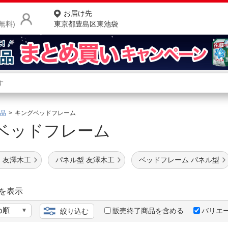
お届け先
無料)
東京都豊島区東池袋
商品をさがす
ランキングからさがす
ネ
品
キングベッドフレーム
ベッドフレーム
カテゴリ一覧からさがす
ポ
店
 友澤木工
パネル型 友澤木工
ベッドフレーム パネル型
お
お客様サポート
を表示
販売終了商品を含める
バリエ
絞り込む
ご利用ガイド