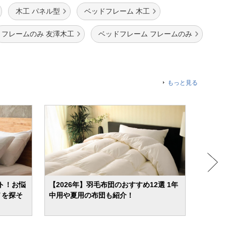
木工 パネル型
ベッドフレーム 木工
フレームのみ 友澤木工
ベッドフレーム フレームのみ
もっと見る
ト！お悩
【2026年】羽毛布団のおすすめ12選 1年
カーテ
ノを探そ
中用や夏用の布団も紹介！
デザイ