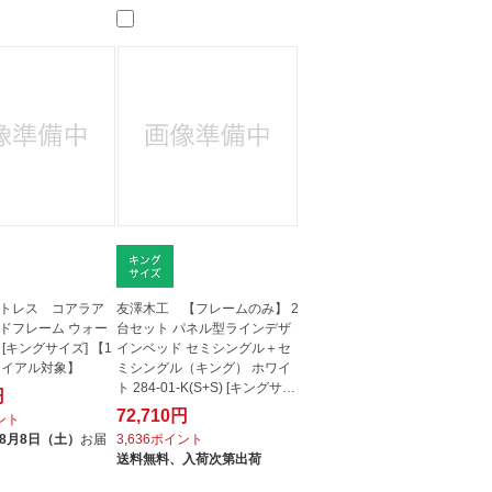
人窓口
R情報
nglish / 中文
トレス コアラア
友澤木工 【フレームのみ】 2
ドフレーム ウォー
台セット パネル型ラインデザ
[キングサイズ] 【1
インベッド セミシングル＋セ
ライアル対象】
ミシングル（キング） ホワイ
ト 284-01-K(S+S) [キングサ
円
イ...
72,710円
イント
8月8日（土）
お届
3,636ポイント
送料無料、
入荷次第出荷