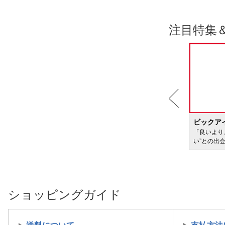
注目特集
BIC WAVE
ビックア
サービ
「どきどき・わくわく」をさまざまなコンテン
「良いより
ツに載せてお届けします
い”との出
ショッピングガイド