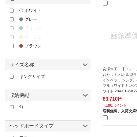
ホワイト
グレー
グリーン
ベージュ
ブラウン
サイズ名称
友澤木工 【フレーム
台セット パネル型
キングサイズ
インベッド シング
ブル（ワイドキング2
ワイト 284-01-WK2
収納機能
D) 【...
83,710円
4,186ポイント
無
送料無料、
入荷次第
ヘッドボードタイプ