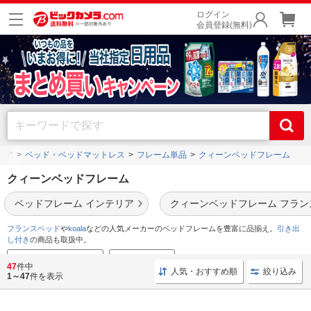
ログイン
会員登録(無料)
リア
ベッド・ベッドマットレス
フレーム単品
クィーンベッドフレーム
クィーンベッドフレーム
ベッドフレーム インテリア
クィーンベッドフレーム フラン
フランスベッド
や
koala
などの人気メーカーのベッドフレームを豊富に品揃え。
引き出
し付き
の商品も取扱中。
マットレスおすすめ特集
枕おすすめ特集
47
件中
人気・おすすめ順
絞り込み
1～47
件を表示