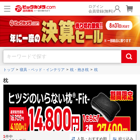
ログイン
会員登録(無料)
トップ
寝具・ベッド・インテリア
枕・抱き枕
枕
枕
1
件中
人気・おすすめ順
絞り込み