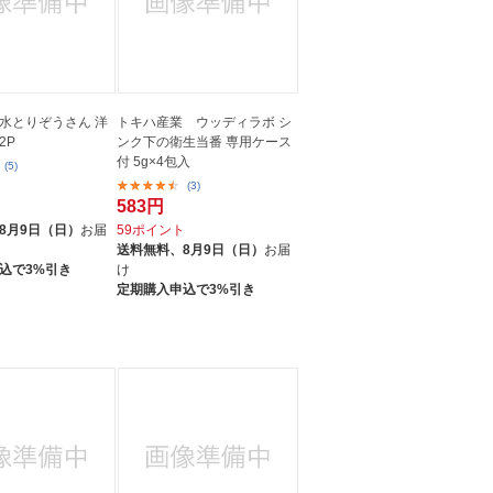
水とりぞうさん 洋
トキハ産業 ウッディラボ シ
2P
ンク下の衛生当番 専用ケース
付 5g×4包入
(5)
(3)
583円
ト
8月9日（日）
お届
59ポイント
送料無料、
8月9日（日）
お届
込で3%引き
け
定期購入申込で3%引き