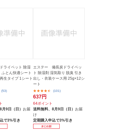
ドライペット 除湿
エステー 備長炭ドライペッ
り ふとん快適シート
ト 除湿剤 湿気取り 脱臭 引き
再生タイプ 1シート
出し・衣装ケース用 25g×12シ
ート
(53)
(101)
637円
ト
64ポイント
8月9日（日）
お届
送料無料、
8月9日（日）
お届
け
込で3%引き
定期購入申込で3%引き