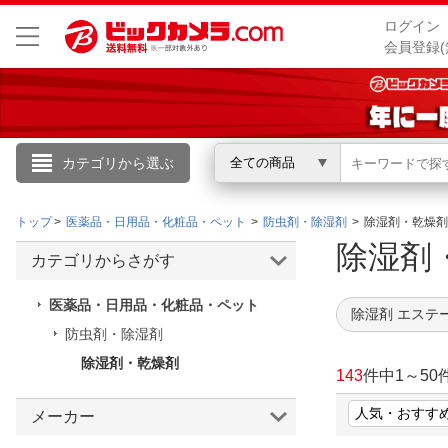
ログイン
会員登録(
カテゴリから選ぶ
全ての商品
こんにちは
トップ
医薬品・日用品・化粧品・ペット
防虫剤・除湿剤
除湿剤・乾燥剤
ログイン
除湿剤
カテゴリからさがす
新規会員登録
医薬品・日用品・化粧品・ペット
除湿剤 エステ
防虫剤・除湿剤
会員メニュー
除湿剤・乾燥剤
143
件中
1
～
50
お買いもの履歴
メーカー
閲覧履歴