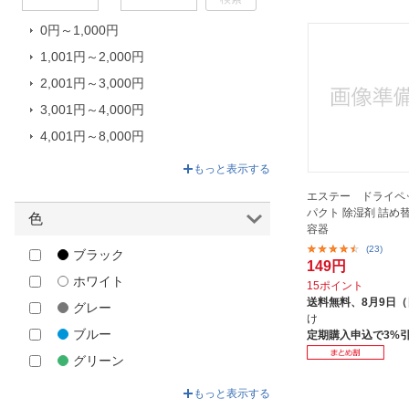
メテックス｜METEX
0円～1,000円
ヤマコー｜YAMACO
1,001円～2,000円
レック｜LEC
2,001円～3,000円
出雲カーボン
3,001円～4,000円
小栗｜OGURI
4,001円～8,000円
帝人アクシア｜TEIJIN AXIA
8,001円～21,690円
新生｜SHINSEI
もっと表示する
新越化成工業｜Shin-etsu
エステー ドライペ
パクト 除湿剤 詰め
色
日翔｜Nisyo
容器
東京企画｜TO-PLAN
(23)
ブラック
149円
留河｜Tomekawa
ホワイト
15ポイント
白元アース｜Hakugen Earth
送料無料、
8月9日
グレー
け
紀陽除虫菊｜KIYOU JOCHUGIKU
ブルー
定期購入申込で3%
豊田化工｜TOYOTAKAKO
グリーン
（株）小久保工業所
イエロー
もっと表示する