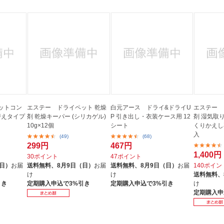
ットコン
エステー ドライペット 乾燥
白元アース ドライ&ドライU
エステー 
替えタイプ
剤 乾燥キーパー (シリカゲル)
P 引き出し・衣装ケース用 12
剤 湿気取
10g×12個
シート
くりかえし
入
(49)
(68)
299円
467円
1,400円
30ポイント
47ポイント
（日）
お届
送料無料、
8月9日（日）
お届
送料無料、
8月9日（日）
お届
140ポイン
け
け
送料無料、
引き
定期購入申込で3%引き
定期購入申込で3%引き
け
定期購入申