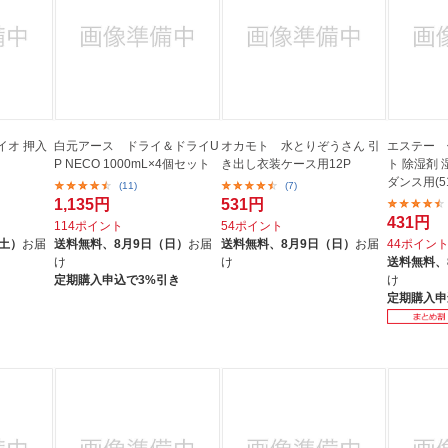
イオ 押入
白元アース ドライ＆ドライU
オカモト 水とりぞうさん 引
エステー 
P NECO 1000mL×4個セット
き出し衣装ケース用12P
ト 除湿剤 
ダンス用(5
(11)
(7)
1,135円
531円
431円
114ポイント
54ポイント
（土）
お届
送料無料、
8月9日（日）
お届
送料無料、
8月9日（日）
お届
44ポイン
け
け
送料無料、
定期購入申込で3%引き
け
定期購入申