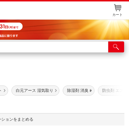
カート
店舗サービス
ット取り置き
イントカードWEB登録
舗情報・店舗一覧
ト
白元アース 湿気取り
除湿剤 消臭
防虫剤 エステ
取り寄せ品入荷状況照会
ーションをまとめる