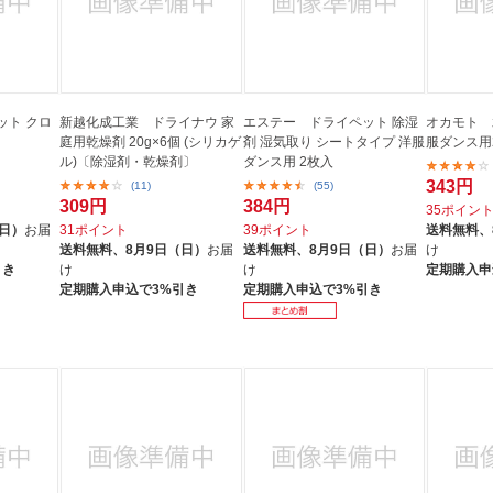
ット クロ
新越化成工業 ドライナウ 家
エステー ドライペット 除湿
オカモト 
庭用乾燥剤 20g×6個 (シリカゲ
剤 湿気取り シートタイプ 洋服
服ダンス用
ル)〔除湿剤・乾燥剤〕
ダンス用 2枚入
343円
(11)
(55)
309円
384円
35ポイン
（日）
お届
31ポイント
39ポイント
送料無料、
送料無料、
8月9日（日）
お届
送料無料、
8月9日（日）
お届
け
引き
け
け
定期購入申
定期購入申込で3%引き
定期購入申込で3%引き