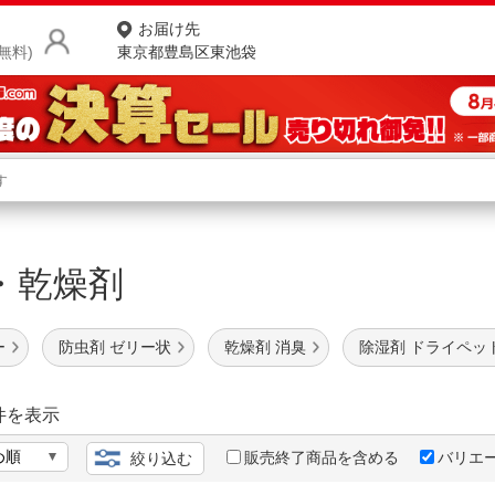
お届け先
無料)
東京都豊島区東池袋
商品をさがす
ランキングからさがす
ネ
・乾燥剤
カテゴリ一覧からさがす
ポ
店
ー
防虫剤 ゼリー状
乾燥剤 消臭
除湿剤 ドライペッ
お
お客様サポート
件を表示
販売終了商品を含める
バリエ
絞り込む
ご利用ガイド