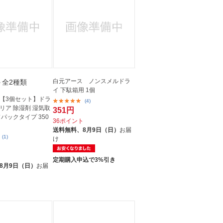
白元アース ノンスメルドラ
＋全2種類
イ 下駄箱用 1個
【3個セット】ドラ
(4)
リア 除湿剤 湿気取
351円
パックタイプ 350
36ポイント
送料無料、
8月9日（日）
お届
(1)
け
ト
定期購入申込で3%引き
8月9日（日）
お届