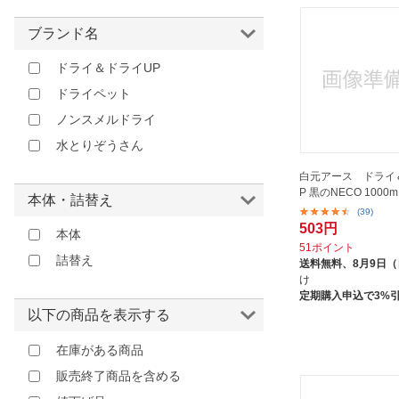
オレンジ
ブラウン
ブランド名
レッド
ドライ＆ドライUP
ピンク
ドライペット
ノンスメルドライ
水とりぞうさん
白元アース ドライ
P 黒のNECO 1000
本体・詰替え
(39)
503円
本体
51ポイント
詰替え
送料無料、
8月9日
け
定期購入申込で3%
以下の商品を表示する
在庫がある商品
販売終了商品を含める