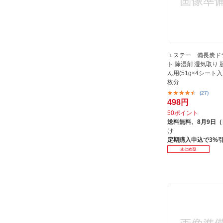
エステー 備長炭ド
ト 除湿剤 湿気取り 
ん用(51g×4シート入
枚分
(27)
498円
50ポイント
送料無料、
8月9日
け
定期購入申込で3%