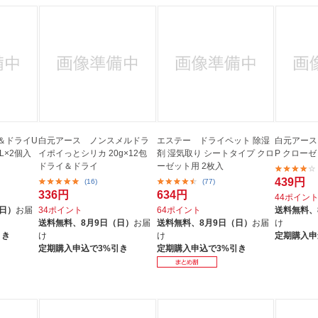
＆ドライU
白元アース ノンスメルドラ
エステー ドライペット 除湿
白元アース
mL×2個入
イポイっとシリカ 20g×12包
剤 湿気取り シートタイプ クロ
P クローゼ
ドライ＆ドライ
ーゼット用 2枚入
439円
(16)
(77)
336円
634円
44ポイン
（日）
お届
34ポイント
64ポイント
送料無料、
送料無料、
8月9日（日）
お届
送料無料、
8月9日（日）
お届
け
引き
け
け
定期購入申
定期購入申込で3%引き
定期購入申込で3%引き