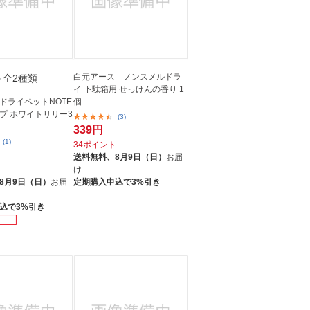
白元アース ノンスメルドラ
＋全2種類
イ 下駄箱用 せっけんの香り 1
ドライペットNOTE
個
プ ホワイトリリー3
(3)
339円
(1)
34ポイント
送料無料、
8月9日（日）
お届
ト
け
8月9日（日）
お届
定期購入申込で3%引き
込で3%引き