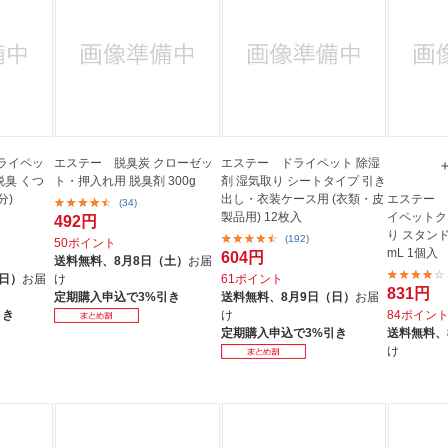
ライペッ
エステー 脱臭炭 クローゼッ
エステー ドライペット 除湿
脱臭 くつ
ト・押入れ用 脱臭剤 300g
剤 湿気取り シートタイプ 引き
分)
出し・衣装ケース用 (衣類・皮
エステー 
(34)
製品用) 12枚入
イペットク
492円
り スタンド
(192)
50ポイント
mL 1個入
604円
送料無料、
8月8日（土）
お届
（日）
お届
け
61ポイント
831円
定期購入申込で3%引き
送料無料、
8月9日（日）
お届
引き
け
84ポイン
定期購入申込で3%引き
送料無料、
け