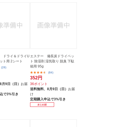
 ドライ＆ドライU
エステー 備長炭ドライペッ
ット用 2シート
ト 除湿剤 湿気取り 脱臭 下駄
箱用 95g
(28)
(84)
352円
ト
8月9日（日）
お届
36ポイント
送料無料、
8月9日（日）
お届
込で3%引き
け
定期購入申込で3%引き