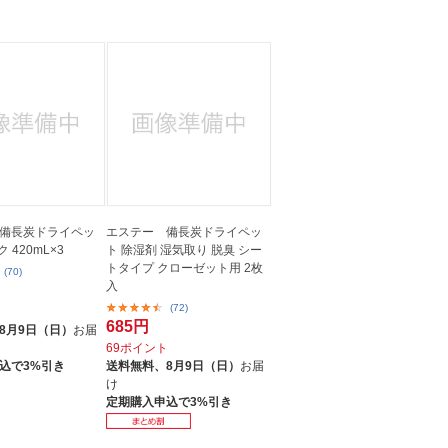
人窓口
R情報
nglish / 中文
備長炭ドライペッ
エステー 備長炭ドライペッ
 420mL×3
ト 除湿剤 湿気取り 脱臭 シー
トタイプ クローゼット用 2枚
(70)
入
(72)
ト
685円
8月9日（日）
お届
69ポイント
込で3%引き
送料無料、
8月9日（日）
お届
け
定期購入申込で3%引き