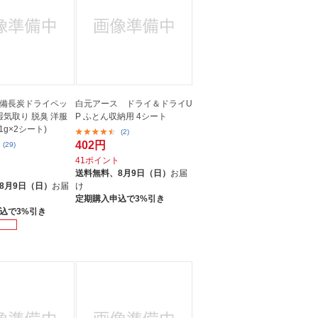
備長炭ドライペッ
白元アース ドライ＆ドライU
湿気取り 脱臭 洋服
P ふとん収納用 4シート
1g×2シート)
(2)
402円
(29)
41ポイント
ト
送料無料、
8月9日（日）
お届
8月9日（日）
お届
け
定期購入申込で3%引き
込で3%引き