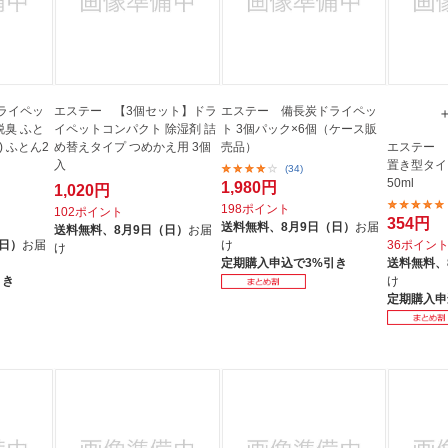
ライペッ
エステー 【3個セット】ドラ
エステー 備長炭ドライペッ
脱臭 ふと
イペットコンパクト 除湿剤 詰
ト 3個パック×6個（ケース販
) ふとん2
め替えタイプ つめかえ用 3個
売品）
エステー 
入
置き型タイ
(34)
50ml
1,980円
1,020円
198ポイント
102ポイント
354円
送料無料、
8月9日（日）
お届
送料無料、
8月9日（日）
お届
（日）
お届
け
36ポイン
け
定期購入申込で3%引き
送料無料、
引き
け
定期購入申