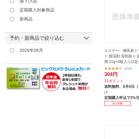
値下げ品
定期購入対象商品
新商品
予約・新商品で絞り込む
2026年08月
エステー 備長炭ド
ト 除湿剤 湿気取り 
用 21g×4枚入り(2足
(112)
304円
31ポイント
送料無料、
8月9日
け
定期購入申込で3%