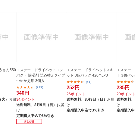
法
よくある質問・お問合せ
I
ご利用規約
E
さん550
エステー ドライペットコン
エステー ドライペットスキ
エステー 
パクト 除湿剤 詰め替えタイプ
ット 3個パック 420mL×3
ト 3個パック
つめかえ用 3個入
(64)
252円
285円
(219)
340円
26ポイント
29ポイン
（火）
お届
34ポイント
送料無料、
8月9日（日）
お届
送料無料、
送料無料、
8月9日（日）
お届
け
け
け
定期購入申込で3%引き
定期購入申
定期購入申込で3%引き