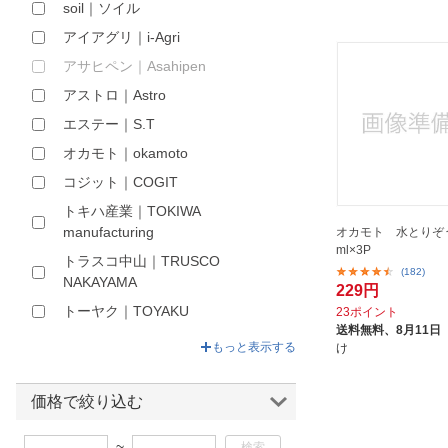
soil｜ソイル
ほしいもの
アイアグリ｜i-Agri
お知らせ
アサヒペン｜Asahipen
アストロ｜Astro
エステー｜S.T
オカモト｜okamoto
コジット｜COGIT
トキハ産業｜TOKIWA
manufacturing
オカモト 水とりぞう
ml×3P
トラスコ中山｜TRUSCO
(182)
NAKAYAMA
229円
トーヤク｜TOYAKU
23ポイント
送料無料、
8月11日
ニトムズ｜Nitoms
もっと表示する
け
ビッグバイオ｜Big Bio
ファイン｜FINE JAPAN
価格で絞り込む
フマキラー｜FUMAKILLA
~