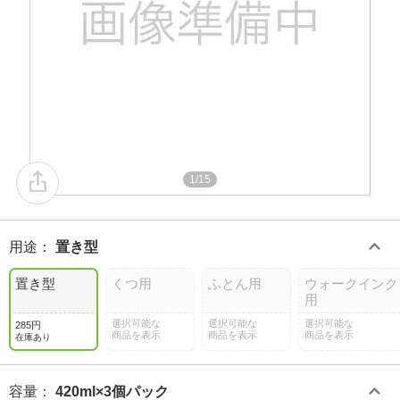
1/15
用途
：
置き型
置き型
くつ用
ふとん用
ウォークインク
用
選択可能な
選択可能な
選択可能な
285円
商品を表示
商品を表示
商品を表示
在庫あり
容量
：
420ml×3個パック