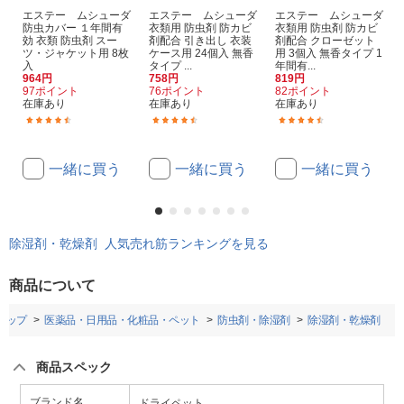
エステー ムシューダ
エステー ムシューダ
エステー ムシューダ
防虫カバー １年間有
衣類用 防虫剤 防カビ
衣類用 防虫剤 防カビ
効 衣類 防虫剤 スー
剤配合 引き出し 衣装
剤配合 クローゼット
ツ・ジャケット用 8枚
ケース用 24個入 無香
用 3個入 無香タイプ 1
入
タイプ ...
年間有...
964円
758円
819円
97ポイント
76ポイント
82ポイント
在庫あり
在庫あり
在庫あり
(54)
(85)
(128)
一緒に買う
一緒に買う
一緒に買う
除湿剤・乾燥剤 人気売れ筋ランキングを見る
商品について
トップ
医薬品・日用品・化粧品・ペット
防虫剤・除湿剤
除湿剤・乾燥剤
商品スペック
ブランド名
ドライペット