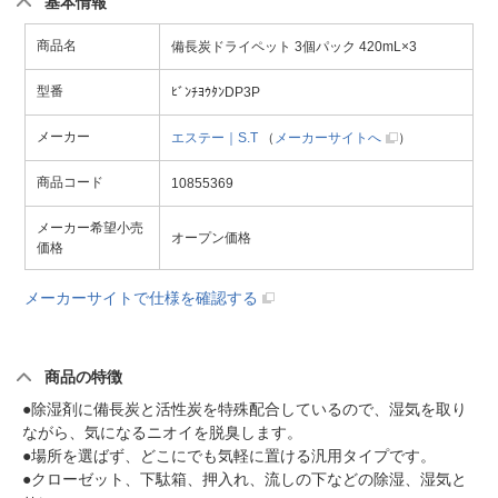
基本情報
商品名
備長炭ドライペット 3個パック 420mL×3
型番
ﾋﾞﾝﾁﾖｳﾀﾝDP3P
メーカー
エステー｜S.T
（
メーカーサイトへ
）
商品コード
10855369
メーカー希望小売
オープン価格
価格
メーカーサイトで仕様を確認する
商品の特徴
●除湿剤に備長炭と活性炭を特殊配合しているので、湿気を取り
ながら、気になるニオイを脱臭します。
●場所を選ばず、どこにでも気軽に置ける汎用タイプです。
●クローゼット、下駄箱、押入れ、流しの下などの除湿、湿気と