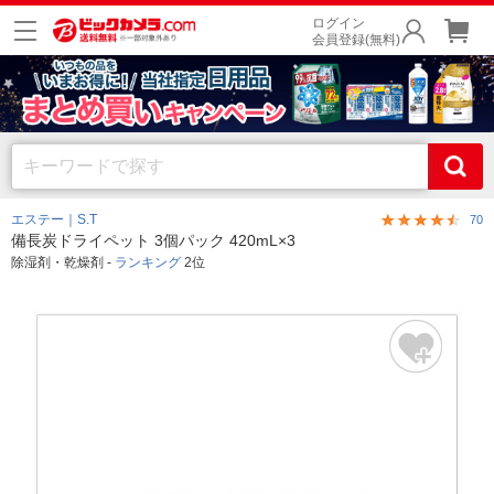
ログイン
会員登録(無料)
エステー｜S.T
70
備長炭ドライペット 3個パック 420mL×3
除湿剤・乾燥剤 -
ランキング
2位