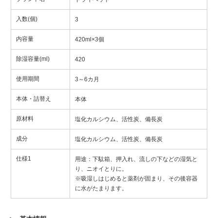
入数(個)
3
内容量
420ml×3個
除湿容量(ml)
420
使用期間
3～6カ月
本体・詰替え
本体
原材料
塩化カルシウム、活性炭、備長炭
成分
塩化カルシウム、活性炭、備長炭
仕様1
用途：下駄箱、押入れ、流しの下などの湿気と
り、ニオイとりに。
※吸湿しはじめると薬剤が固まり、その後容器
に水がたまります。