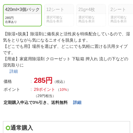
420ml×3個パック
12シート
21g×4枚
2シート
選択可能な
選択可能な
選択可能な
285円
商品を表示
商品を表示
商品を表示
在庫あり
【除湿+脱臭】除湿剤に備長炭と活性炭を特殊配合しているので、湿
気をとりながら気になるニオイを脱臭します。
【どこでも用】場所を選ばず、どこにでも気軽に置ける汎用タイプ
です。
【用途】家庭用除湿剤 クローゼット 下駄箱 押入れ 流しの下などの
湿気取りに
詳細
285円
価格
（税込）
ポイント
29ポイント
（
10%
）
（29円相当）
定期購入申込で3%引き、送料無料
詳細
通常購入