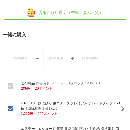
店舗に取り置く（在庫・展示一覧）
一緒に購入
備長炭ドライペット 3個パック 420mL×3
285円
29ポイント
KINCHO 蚊に効く 虫コナーズプレミアム プレートタイプ 250
日【防除用医薬部外品】
1,212円
122ポイント
エステー ムシューダ 衣類用 防虫剤 防カビ剤配合 引き出し 衣