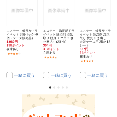
エステー 備長炭ドラ
エステー 備長炭ドラ
エステー 備長炭ドラ
イペット 3個パック×6
イペット 除湿剤 湿気
イペット 除湿剤 湿気
個（ケース販売品）
取り 脱臭 くつ用 21g
取り 脱臭 引き出し・
1,980円
×4枚入り(2足分)
衣装ケース用 25g×12
198ポイント
304円
シート
在庫あり
31ポイント
637円
在庫あり
64ポイント
(34)
在庫あり
(112)
(101)
一緒に買う
一緒に買う
一緒に買う