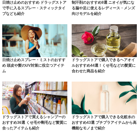
日焼け止めのおすすめ ドラッグストア
制汗剤のおすすめ9選 ニオイが気にな
で手に入るスプレー・スティックタイ
る脇や足に使えるレディース・メンズ
プなども紹介
向けモデルを紹介
日焼け止めスプレー・ミストのおすす
ドラッグストアで購入できるヘアオイ
め 頭皮や髪のUV対策に役立つアイテ
ルおすすめ44選！くせ毛などの髪質に
ム
合わせた商品を紹介
ドラッグストアで買えるシャンプーの
ドラッグストアで購入できる化粧水の
おすすめ36選 くせ毛や剛毛など髪質に
おすすめ43選 プチプラアイテムから高
合ったアイテムも紹介
機能なモノまで紹介