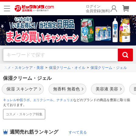
ログイン
会員登録(無料)
コスメ・スキンケア・美容
保湿クリーム・オイル
保湿クリーム・ジェル
保湿クリーム・ジェル
保湿 スキンケア
無香料 無着色
美容液 美容
キュレル
や
肌ラボ
、
エリクシール
、
ナチュリエ
などのブランドの商品を豊富に取り揃
えております。
コスメ・スキンケア特集
週間売れ筋ランキング
すべて見る