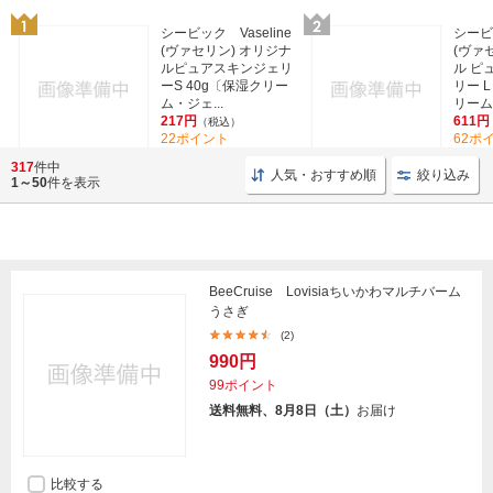
シービック Vaseline
シービッ
(ヴァセリン) オリジナ
(ヴァ
ルピュアスキンジェリ
ル ピ
ーS 40g〔保湿クリー
リー L
ム・ジェ...
リーム・
217円
611円
（税込）
22ポイント
62ポ
(91)
317
件中
人気・おすすめ順
絞り込み
1～50
件を表示
BeeCruise Lovisiaちいかわマルチバーム
うさぎ
(2)
990円
99ポイント
送料無料、8月8日（土）
お届け
比較する