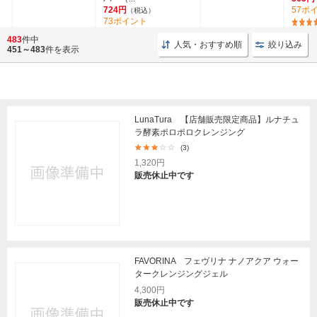
724円
57ポ
（税込）
73ポイント
(169)
483
件中
人気・おすすめ順
絞り込み
451～483
件を表示
LunaTura 【店舗販売限定商品】ルナチュ
ラ酵素ポロポロクレンジング
(3)
1,320円
販売休止中です
FAVORINA フェヴリナ ナノアクア ウォー
タークレンジングジェル
4,300円
販売休止中です