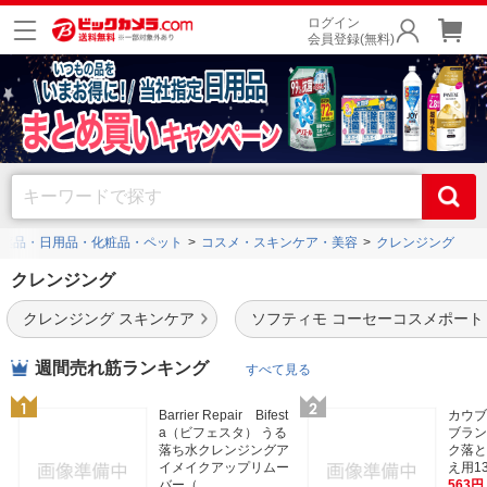
ログイン
会員登録(無料)
薬品・日用品・化粧品・ペット
コスメ・スキンケア・美容
クレンジング
クレンジング
クレンジング スキンケア
ソフティモ コーセーコスメポート
週間売れ筋ランキング
すべて見る
Barrier Repair Bifest
カウブ
a（ビフェスタ） うる
ブラン
落ち水クレンジングア
ク落と
イメイクアップリムー
え用13
バー（...
563円