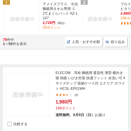
アメイズプラス 今治
プロイ
睡眠用タオル専用 -1
ピタリ
2℃まくらパッド AZ-1
2,480
247
248
2,728円
（税込）
28ポイント
79
件中
人気・おすすめ順
絞り込み
1～50
件を表示
ELECOM 耳栓 睡眠用 遮音性 薄型 横向き
寝 快眠 いびき対策 快適フィット 水洗い可 4
サイズチップ 収納ケース付 エクリア ホワイ
ト HCSL-EP01WH
(3)
1,980円
198ポイント
送料無料、8月9日（日）
お届け
比較する