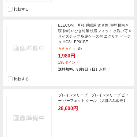
比較する
ELECOM 耳栓 睡眠用 遮音性 薄型 横向き
寝 快眠 いびき対策 快適フィット 水洗い可 4
サイズチップ 収納ケース付 エクリア ベージ
ュ HCSL-EP01BE
(3)
1,980円
198ポイント
送料無料、8月9日（日）
お届け
比較する
ブレインスリープ ブレインスリープ ピロ
ー パーフェクト クール 【店舗のみ販売】
28,600円