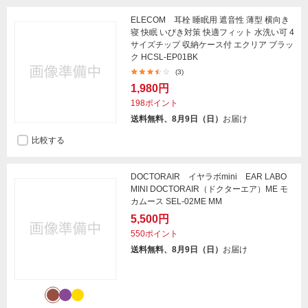
ELECOM 耳栓 睡眠用 遮音性 薄型 横向き
寝 快眠 いびき対策 快適フィット 水洗い可 4
サイズチップ 収納ケース付 エクリア ブラッ
ク HCSL-EP01BK
(3)
1,980円
198ポイント
送料無料、8月9日（日）
お届け
比較する
DOCTORAIR イヤラボmini EAR LABO
MINI DOCTORAIR（ドクターエア）ME モ
カムース SEL-02ME MM
5,500円
550ポイント
送料無料、8月9日（日）
お届け