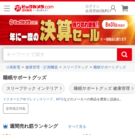
ログイン
会員登録(無料)
ー・健康家電
健康管理・計測機器
スリープテック
睡眠サポートグッズ
睡眠サポートグッズ
スリープテック インテリア
睡眠サポートグッズ 健康管理
ドクターエア
や
ブレインスリープ
、
MTG
などのメーカーの商品を豊富に品揃え。
姿勢矯正特集
週間売れ筋ランキング
すべて見る