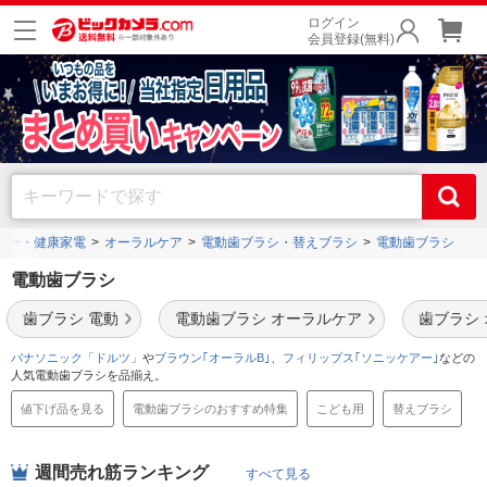
ログイン
会員登録(無料)
ィー・健康家電
オーラルケア
電動歯ブラシ・替えブラシ
電動歯ブラシ
電動歯ブラシ
歯ブラシ 電動
電動歯ブラシ オーラルケア
歯ブラシ
パナソニック「ドルツ」
や
ブラウン｢オーラルB｣
、
フィリップス｢ソニッケアー｣
などの
人気電動歯ブラシを品揃え。
値下げ品を見る
電動歯ブラシのおすすめ特集
こども用
替えブラシ
週間売れ筋ランキング
すべて見る