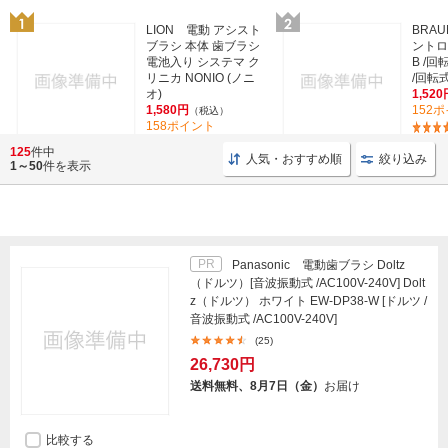
LION 電動 アシスト
BRA
ブラシ 本体 歯ブラシ
ントロ
電池入り システマ ク
B /回
リニカ NONIO (ノニ
/回転式
オ)
1,520
1,580円
152
（税込）
158ポイント
(69)
125
件中
人気・おすすめ順
絞り込み
1～50
件を表示
PR
Panasonic 電動歯ブラシ Doltz
（ドルツ）[音波振動式 /AC100V-240V] Dolt
z（ドルツ） ホワイト EW-DP38-W [ドルツ /
音波振動式 /AC100V-240V]
(25)
26,730円
送料無料、8月7日（金）
お届け
比較する