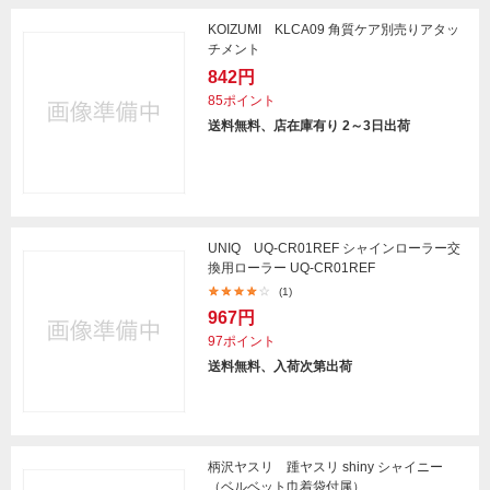
KOIZUMI KLCA09 角質ケア別売りアタッ
チメント
842円
85ポイント
送料無料、店在庫有り 2～3日出荷
UNIQ UQ-CR01REF シャインローラー交
換用ローラー UQ-CR01REF
(1)
967円
97ポイント
送料無料、入荷次第出荷
柄沢ヤスリ 踵ヤスリ shiny シャイニー
（ベルベット巾着袋付属）