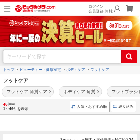
ログイン
会員登録(無料)
トップ
ビューティー・健康家電
ボディケア
フットケア
フットケア
フットケア 角質ケア
ボディケア 角質
フットブラシ 
角質ケア用品
や
足浴器（フットスパ）
などのフットケア用品を多数取り揃えておりま
46
件中
人気・おすすめ順
絞り込み
す。
1～46
件を表示
Panasonic ≪国内・海外兼用≫[AC100-24