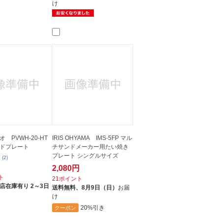
け
 PVWH-20-HT
IRIS OHYAMA IMS-5FP マル
ドプレート
チサンドメーカー用たい焼き
プレート シングルサイズ
(2)
2,080円
ト
21ポイント
店在庫有り 2～3日
送料無料、
8月9日（日）
お届
け
20%引き
クーポン