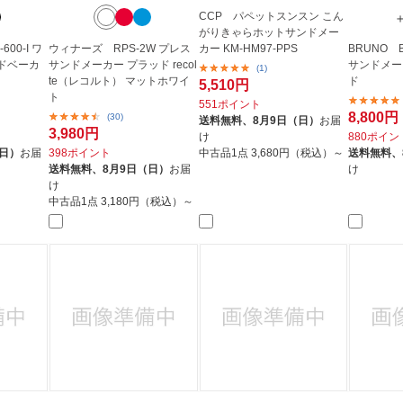
CCP パペットスンスン こん
がりきゃらホットサンドメー
00-I ワ
ウィナーズ RPS-2W プレス
カー KM-HM97-PPS
BRUNO B
ドベーカ
サンドメーカー プラッド recol
サンドメー
(1)
te（レコルト） マットホワイ
ド
5,510円
ト
551ポイント
8,800円
(30)
送料無料、
8月9日（日）
お届
3,980円
け
880ポイン
（日）
お届
398ポイント
中古品1点
3,680円（税込）～
送料無料、
送料無料、
8月9日（日）
お届
け
け
中古品1点
3,180円（税込）～