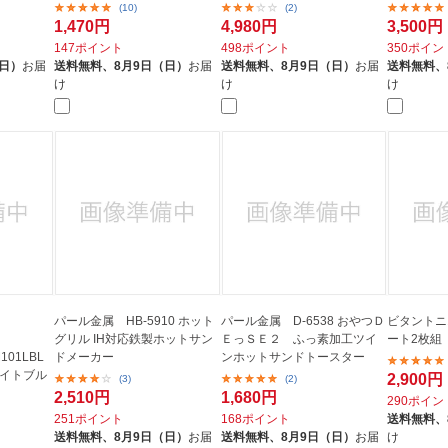
(10)
(2)
1,470円
4,980円
3,500円
147ポイント
498ポイント
350ポイン
（日）
お届
送料無料、
8月9日（日）
お届
送料無料、
8月9日（日）
お届
送料無料、
け
け
け
パール金属 HB-5910 ホット
パール金属 D-6538 おやつＤ
ビタントニ
グリル IH対応鉄製ホットサン
ＥっＳＥ２ ふっ素加工ツイ
ート2枚組 
01LBL
ドメーカー
ンホットサンドトースター
ライトブル
2,900円
(3)
(2)
2,510円
1,680円
290ポイン
251ポイント
168ポイント
送料無料、
送料無料、
8月9日（日）
お届
送料無料、
8月9日（日）
お届
け