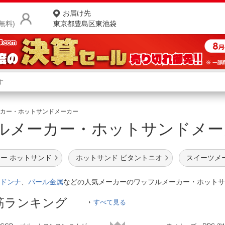
お届け先
無料)
東京都豊島区東池袋
商品をさがす
ランキングからさがす
ネ
カー・ホットサンドメーカー
ルメーカー・ホットサンドメ
カテゴリ一覧からさがす
ポ
店
ー ホットサンド
ホットサンド ビタントニオ
スイーツメ
お
ドンナ
、
パール金属
などの人気メーカーのワッフルメーカー・ホットサ
お客様サポート
筋ランキング
すべて見る
ご利用ガイド