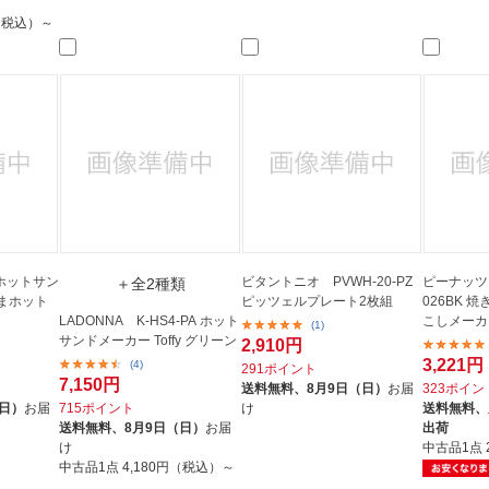
円（税込）～
 ホットサン
ビタントニオ PVWH-20-PZ
ピーナッツ
＋全2種類
まホット
ピッツェルプレート2枚組
026BK 
LADONNA K-HS4-PA ホット
こしメーカ
(1)
サンドメーカー Toffy グリーン
2,910円
3,221円
(4)
291ポイント
7,150円
送料無料、
8月9日（日）
お届
323ポイン
（日）
お届
715ポイント
け
送料無料、
送料無料、
8月9日（日）
お届
出荷
け
中古品1点
中古品1点
4,180円（税込）～