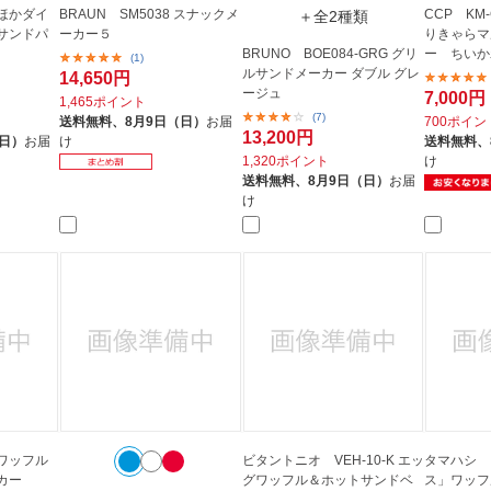
ほかダイ
BRAUN SM5038 スナックメ
CCP KM-
＋全2種類
サンドパ
ーカー５
りきゃらマ
BRUNO BOE084-GRG グリ
ー ちいか
(1)
ルサンドメーカー ダブル グレ
14,650円
ージュ
7,000円
1,465ポイント
(7)
送料無料、
8月9日（日）
お届
700ポイン
13,200円
（日）
お届
け
送料無料、
1,320ポイント
け
送料無料、
8月9日（日）
お届
け
ワッフル
ビタントニオ VEH-10-K エッ
タマハシ 
カー
グワッフル＆ホットサンドベ
ス」ワッフ