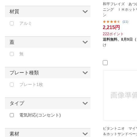
ベージュ
ウィナーズ｜Winner’s
和平フレイズ あつ
ニング ＩＨホット
イエロー
オークス｜AUX
材質
ン
オレンジ
オーム電機｜OHM ELECTRIC
(11)
アルミ
2,215円
ブラウン
カクセー｜Kakusee
222ポイント
レッド
グリーンエージェント｜
送料無料、
8月9日
蓋
GreenAgent
け
ピンク
サクセスアジア｜Success Asia
無
パープル
サンテック｜SUNTECH
シィーネット｜C:NET
プレート種類
シン三海｜SINSANKAI
プレート1枚
スイスジャパントレーディング｜
Swiss Japan Trading K.K.
タイプ
タイガークラウン｜TIGER
CROWN
電気対応(コンセント)
タマハシ｜Tamahasi
ドリテック｜dretec
ビタントニオ マイ
素材
＆ホットサンドベー