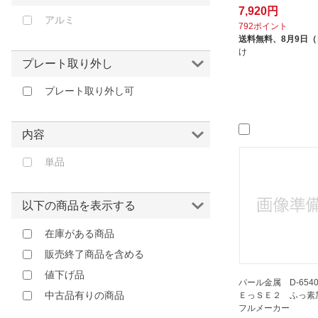
パール金属｜PEARL METAL
7,920円
アルミ
ヒロコーポレーション｜HIRO
792ポイント
CORPORATION
送料無料、
8月9日
け
ビタントニオ｜Vitantonio
プレート取り外し
ピーナッツ・クラブ｜Peanuts
プレート取り外し可
Club
フカイ工業｜FUKAI
プリンセス｜PRINCESS
内容
マクロス｜macros
単品
ユアサプライムス｜YUASA
PRIMUS
以下の商品を表示する
ヨシカワ｜yoshikawa
ライソン｜LITHON
在庫がある商品
三ッ谷電機｜MITSUTANI
販売終了商品を含める
下村企販｜SHIMOMURA KIHAN
値下げ品
パール金属 D-654
協和工業｜KYOWA
中古品有りの商品
ＥっＳＥ２ ふっ素
MANUFACTURING
フルメーカー