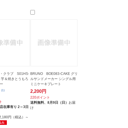
・クラブ S01HS-
BRUNO BOE083-CAKE グリ
焼き芋＆焼きとうもろ
ルサンドメーカー シングル用
ー
ミニケーキプレート
(1)
2,200円
220ポイント
ト
送料無料、
8月9日（日）
お届
店在庫有り 2～3日
け
2,180円（税込）～