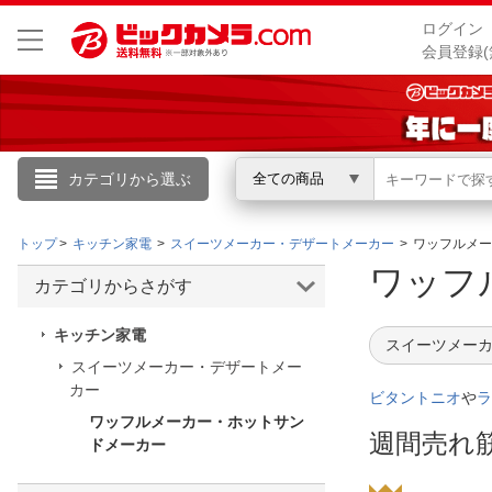
ログイン
会員登録(
カテゴリから選ぶ
全ての商品
こんにちは
トップ
キッチン家電
スイーツメーカー・デザートメーカー
ワッフルメー
ログイン
ワッフ
カテゴリからさがす
新規会員登録
キッチン家電
スイーツメーカ
スイーツメーカー・デザートメー
カー
会員メニュー
ビタントニオ
や
ラ
ワッフルメーカー・ホットサン
お買いもの履歴
週間売れ
ドメーカー
閲覧履歴