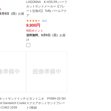
LADONNA K-HS5-PA ハーフ
ホットサンドメーカー【プレ
ト
ート交換式】 Toffy パールアク
8月9日（日）
お届
ア
(12)
9,900円
990ポイント
送料無料、
8月9日（日）
お届
け
 ホットサンドイッチ
ビタントニオ PVWH-20-SH
 Sandwich Cooke
スクエアホットサンドプレー
) CH62-1039
ト2枚組