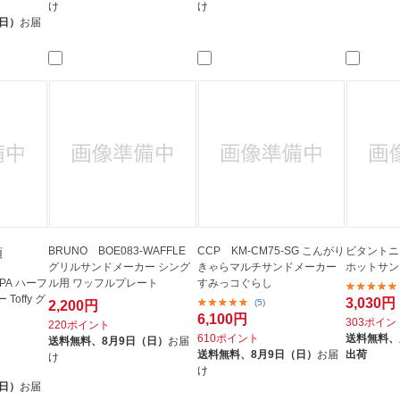
け
け
（日）
お届
BRUNO BOE083-WAFFLE
CCP KM-CM75-SG こんがり
ビタントニオ
類
グリルサンドメーカー シング
きゃらマルチサンドメーカー
ホットサン
-PA ハーフ
ル用 ワッフルプレート
すみっコぐらし
offy グ
3,030円
(5)
2,200円
6,100円
303ポイン
220ポイント
610ポイント
送料無料、
送料無料、
8月9日（日）
お届
送料無料、
8月9日（日）
お届
出荷
け
け
（日）
お届