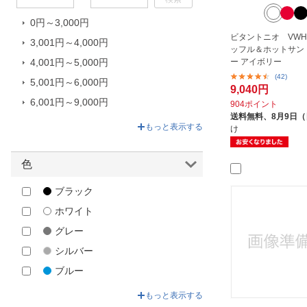
LADONNA｜ラドンナ
0円～3,000円
LAVA｜ラヴァ
ビタントニオ VWH-6
3,001円～4,000円
Life on Products｜ライフオンプロ
ッフル＆ホットサン
ダクツ
ー アイボリー
4,001円～5,000円
(42)
LIMON｜ライモン
5,001円～6,000円
9,040円
SIS｜エスアイエス
6,001円～9,000円
904ポイント
送料無料、
8月9日
Skater｜スケーター
9,001円～14,650円
もっと表示する
け
Smart Planet｜スマートプラネッ
ト
色
stasher｜スタッシャー
ブラック
TESCOM｜テスコム
ホワイト
VIALEGRE｜ビアレグレ
グレー
アナバス｜ANABAS
シルバー
アピックス｜APIX
ブルー
イタリア商事｜ITALIA SHOJI
グリーン
イーバランス｜E-BALANCE
もっと表示する