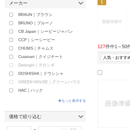
メーカー
ほしいもの
BRAUN｜ブラウン
お知らせ
BRUNO｜ブルーノ
CB Japan｜シービージャパン
CCP｜シーシーピー
127
件中
1
～
50
CHUMS｜チャムス
Cuisinart｜クイジナート
Delonghi｜デロンギ
DOSHISHA｜ドウシシャ
GREEN HOUSE｜グリーンハウス
HAC｜ハック
HAMILTON｜ハミルトン
もっと表示する
HashTAG｜ハッシュタグ
IRIS OHYAMA｜アイリスオーヤマ
価格で絞り込む
IWANO｜イワノ
~