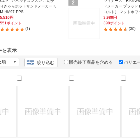
法
CCP パペットスンスン こんが
ウィナーズ RPS-2
よくある質問・お問合せ
りきゃらホットサンドメーカー K
ドメーカー プラッド re
M-HM97-PPS
コルト） マットホワ
I
ご利用規約
5,510円
3,980円
551ポイント
398ポイント
(1)
(30)
E
件を表示
販売終了商品を含める
バリエ
絞り込む