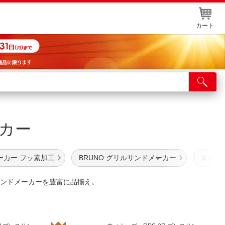
カート
店舗サービス
ット取り置き
ーカー
イントカードWEB登録
舗情報・店舗一覧
ーカー フッ素加工
BRUNO グリルサンドメーカー
スイー
取り寄せ品入荷状況照会
ンドメーカーを豊富に品揃え。