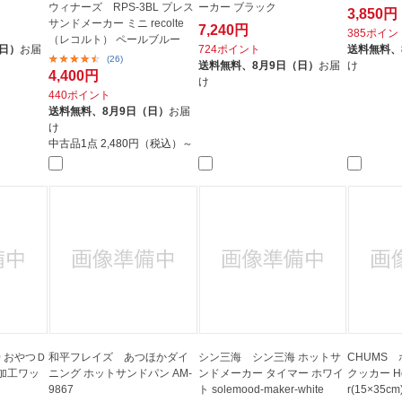
ウィナーズ RPS-3BL プレス
ーカー ブラック
3,850円
サンドメーカー ミニ recolte
7,240円
385ポイン
（レコルト） ペールブルー
（日）
お届
724ポイント
送料無料、
(26)
送料無料、
8月9日（日）
お届
け
4,400円
け
440ポイント
送料無料、
8月9日（日）
お届
け
中古品1点
2,480円（税込）～
0 おやつＤ
和平フレイズ あつほかダイ
シン三海 シン三海 ホットサ
CHUMS
加工ワッ
ニング ホットサンドパン AM-
ンドメーカー タイマー ホワイ
クッカー Hot
9867
ト solemood-maker-white
r(15×35cm