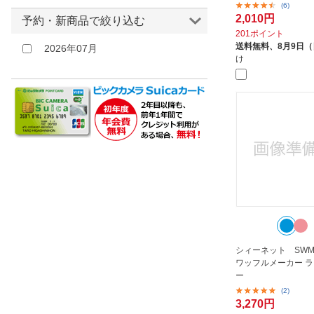
(6)
和平フレイズ｜Wahei Freiz
2,010円
予約・新商品で絞り込む
山善｜YAMAZEN
201ポイント
送料無料、
8月9日
2026年07月
岩谷産業｜Iwatani
け
新津興器｜Niitsu Kouki
曙産業｜AKEBONO
杉山金属｜Sugiyama metal
石崎電機製作所｜ISHIZAKI
ELECTRIC MFG
高木金属工業｜Takagi
Metalworking
シィーネット SWM1
ワッフルメーカー 
ー
(2)
3,270円