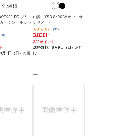
＋全2種類
OE083-RD グリル
山善 YSB-S420-W ホットサ
カー シングル レッ
ンドメーカー
(31)
3,830円
(8)
383ポイント
ト
送料無料、
8月9日（日）
お届
8月9日（日）
お届
け