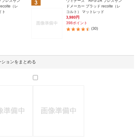
人窓口
W プレスサン
ウィナーズ RPS-2R プレスサン
colte（レ
ドメーカー プラッド recolte（レ
イト
コルト） マットレッド
R情報
3,980円
398ポイント
(30)
nglish / 中文
ーションをまとめる