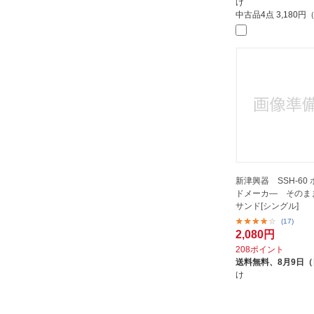
け
中古品4点
3,180
新津興器 SSH-60
ドメーカ― そのま
サンド[シングル]
(17)
2,080円
208ポイント
送料無料、
8月9日
け