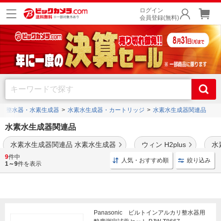
ログイン
会員登録(無料)
・整水器・水素生成器
水素水生成器・カートリッジ
水素水生成器関連品
水素水生成器関連品
水素水生成器関連品 水素水生成器
ウィン H2plus
水
9
件中
人気・おすすめ順
絞り込み
水素水生成器用の交換フィルターなどを取り揃えております。
1～9
件を表示
Panasonic ビルトインアルカリ整水器用