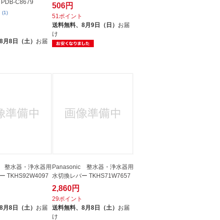
DB-C8679
506円
(1)
51ポイント
送料無料、
8月9日（日）
お届
け
8月8日（土）
お届
nic 整水器・浄水器用
Panasonic 整水器・浄水器用
 TKHS92W4097
水切換レバー TKHS71W7657
2,860円
ト
29ポイント
8月8日（土）
お届
送料無料、
8月8日（土）
お届
け