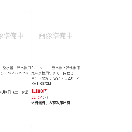
nic 整水器・浄水器用
Panasonic 整水器・浄水器用
A PRV-C8605D
泡沫水栓用つぎて（内ねじ
用）（水栓： W24・山20） P
RV-D8623M
1,100円
8月8日（土）
お届
11ポイント
送料無料、
入荷次第出荷