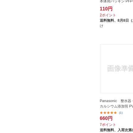
本体用パッキン PFP-
110円
2ポイント
送料無料、
8月8日
け
Panasonic 整水
カルシウム添加筒 PVL
(1)
660円
7ポイント
送料無料、
入荷次第