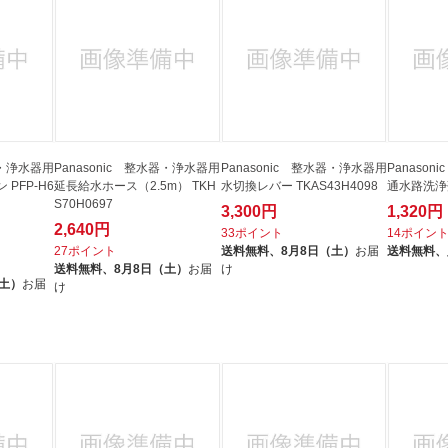
器・浄水器用
Panasonic 整水器・浄水器用
Panasonic 整水器・浄水器用
Panaso
PFP-H6
延長給水ホース（2.5m） TKH
水切換レバー TKAS43H4098
通水路洗浄剤 
S70H0697
3,300円
1,320円
2,640円
33ポイント
14ポイン
27ポイント
送料無料、
8月8日（土）
お届
送料無料、
送料無料、
8月8日（土）
お届
け
（土）
お届
け