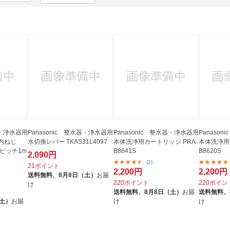
法
よくある質問・お問合せ
I
ご利用規約
E
器・浄水器用
Panasonic 整水器・浄水器用
Panasonic 整水器・浄水器用
Panaso
内ねじ
水切換レバー TKAS31L4097
本体洗浄用カートリッジ PRA-
本体洗浄用
・ピッチ1m
B8641S
B8620S
2,090円
(2)
21ポイント
2,200円
2,200円
送料無料、
8月8日（土）
お届
220ポイント
220ポイン
け
送料無料、
8月8日（土）
お届
送料無料、
（土）
お届
け
け