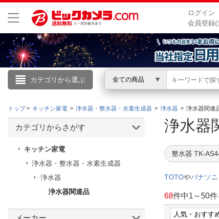
ログイン
会員登録(
カテゴリから選ぶ
全ての商品
こんにちは
トップ
キッチン家電
浄水器・整水器・水素生成器
浄水器
浄水器関連
ログイン
浄水器
カテゴリからさがす
新規会員登録
キッチン家電
整水器 TK-AS4
浄水器・整水器・水素生成器
会員メニュー
TOTO
や
パナソニ
浄水器
浄水器関連品
お買いもの履歴
68
件中
1
～
50
件
閲覧履歴
メーカー