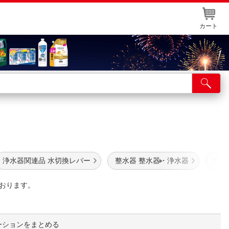
カート
店舗サービス
ット取り置き
イントカードWEB登録
舗情報・店舗一覧
浄水器関連品 水切換レバー
整水器 整水器・浄水器
浄水器
取り寄せ品入荷状況照会
おります。
ーションをまとめる