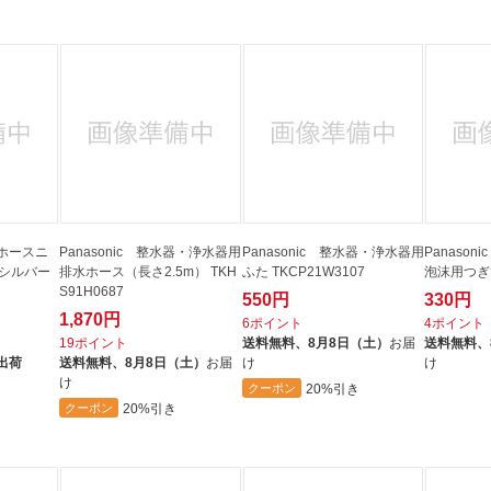
ホースニ
Panasonic 整水器・浄水器用
Panasonic 整水器・浄水器用
Panaso
 シルバー
排水ホース（長さ2.5m） TKH
ふた TKCP21W3107
泡沫用つぎて
S91H0687
550円
330円
1,870円
6ポイント
4ポイント
19ポイント
送料無料、
8月8日（土）
お届
送料無料、
出荷
送料無料、
8月8日（土）
お届
け
け
け
20%引き
クーポン
20%引き
クーポン