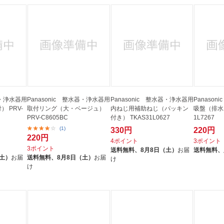
器・浄水器用
Panasonic 整水器・浄水器用
Panasonic 整水器・浄水器用
Panaso
 PRV-
取付リング（大・ベージュ）
内ねじ用補助ねじ（パッキン
吸盤（排水ホ
PRV-C8605BC
付き） TKAS31L0627
1L7267
(1)
330円
220円
220円
4ポイント
3ポイント
3ポイント
送料無料、
8月8日（土）
お届
送料無料、
（土）
お届
送料無料、
8月8日（土）
お届
け
け