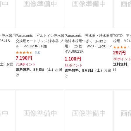
器・浄水器用
Panasonic ビルトイン浄水器
Panasonic 整水器・浄水器用
TOTO 
641S
交換用カートリッジ 浄水器 ブ
泡沫水栓用つぎて（内ねじ
栓用、M24×
ルー P-51MJR [1個]
用）（水栓： W23・山20） P
RV-D8623K
297円
(42)
7,190円
1,100円
30ポイン
（土）
お届
719ポイント
送料無料、
11ポイント
送料無料、
8月8日（土）
お届
け
送料無料、
8月8日（土）
お届
け
け