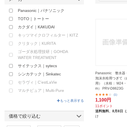
ほしいもの
Panasonic｜パナソニック
お知らせ
TOTO｜トートー
カクダイ｜KAKUDAI
キッツマイクロフィルター｜KITZ
クリタック｜KURITA
ゴーダ水処理技研｜GOHDA
WATER TREATMENT
サイテックス｜sytecs
Panasonic 整水
シンカテック｜Sinkatec
泡沫水栓用つぎて（
セラヴィ｜C’estLaVie
用）（水栓： M24
m） PRV-D8623G
マルチピュア｜Multi-Pure
(1)
三菱ケミカルクリンスイ｜
1,100円
もっと表示する
MITSUBISHI CHEMICAL
11ポイント
送料無料、
8月8日
東レ｜TORAY
価格で絞り込む
け
水生活製作所｜MIZSEI