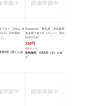
アダプター（内ねじ水
Panasonic 整水器・浄水器用
1.0） THYB69
泡沫用つぎてA（グレー） TKA
S31H7197
(1)
330円
ト
4ポイント
8月9日（日）
お届
送料無料、
8月8日（土）
お届
け