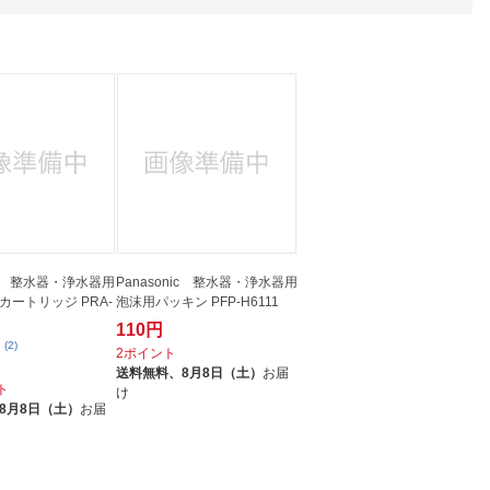
人窓口
R情報
nglish / 中文
nic 整水器・浄水器用
Panasonic 整水器・浄水器用
カートリッジ PRA-
泡沫用パッキン PFP-H6111
110円
(2)
2ポイント
送料無料、
8月8日（土）
お届
ト
け
8月8日（土）
お届