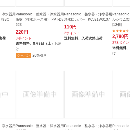
器・浄水器用
Panasonic 整水器・浄水器用
Panasonic 整水器・浄水器用
Panaso
79BC
吸盤（排水ホース用） PPT-D8
浄水口カバー TKCJ21W3137
ルシウム製剤
623
[12個]
110円
220円
2ポイント
2,780円
出荷
3ポイント
送料無料、
入荷次第出荷
278ポイン
送料無料、
8月8日（土）
お届
送料無料、
け
け
20%引き
クーポン
器・浄水器用
Panasonic 整水器・浄水器用
Panasonic 整水器・浄水器用
Panaso