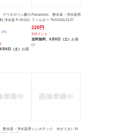
nic グリセロリン酸カ
Panasonic 整水器・浄水器用
 浄水器 P-A5101
フィルター TKAS30L0137
220円
(25)
3ポイント
送料無料、
8月8日（土）
お届
ト
け
8月8日（土）
お届
nic 整水器・浄水器用
シンカテック 水がうまい N