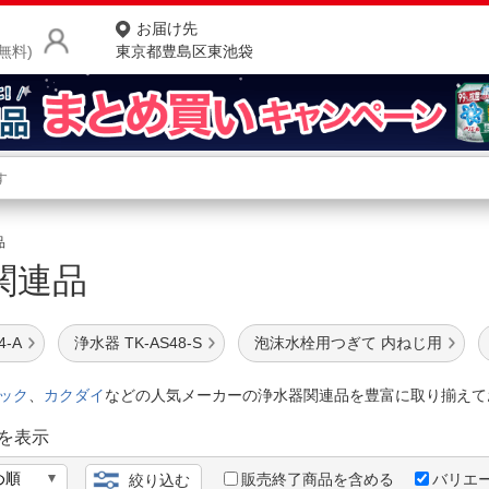
お届け先
無料)
東京都豊島区東池袋
商品をさがす
ランキングからさがす
ネ
品
関連品
カテゴリ一覧からさがす
ポ
店
4-A
浄水器 TK-AS48-S
泡沫水栓用つぎて 内ねじ用
お
ック
、
カクダイ
などの人気メーカーの浄水器関連品を豊富に取り揃えて
お客様サポート
を表示
ご利用ガイド
販売終了商品を含める
バリエ
絞り込む