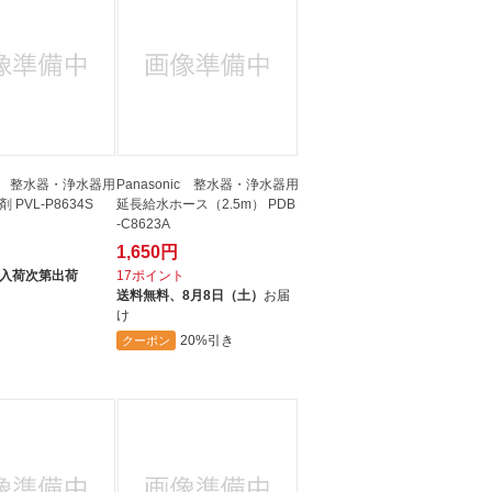
nic 整水器・浄水器用
Panasonic 整水器・浄水器用
PVL-P8634S
延長給水ホース（2.5m） PDB
-C8623A
1,650円
ト
入荷次第出荷
17ポイント
送料無料、
8月8日（土）
お届
け
20%引き
クーポン