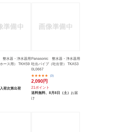
nic 整水器・浄水器用
Panasonic 整水器・浄水器用
ース用） TKHS9
吐出パイプ（吐出管） TKAS3
0L0667
(3)
2,090円
21ポイント
入荷次第出荷
送料無料、
8月8日（土）
お届
け