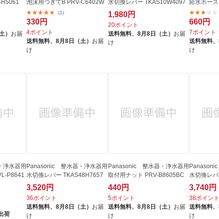
H5061
泡沫用つぎてB PRV-C6402W
水切換レバー TKAS10W4097
給水ホース P
(1)
1,980円
330円
660円
20ポイント
4ポイント
7ポイント
（土）
お届
送料無料、
8月8日（土）
お届
送料無料、
8月8日（土）
お届
送料無料、
け
け
け
器・浄水器用
Panasonic 整水器・浄水器用
Panasonic 整水器・浄水器用
Panaso
-P8641
水切換レバー TKAS48H7657
取付用ナット PRV-B8605BC
水切換レバー
3,520円
440円
3,740円
36ポイント
5ポイント
38ポイン
送料無料、
8月8日（土）
お届
送料無料、
8月8日（土）
お届
送料無料、
出荷
け
け
け