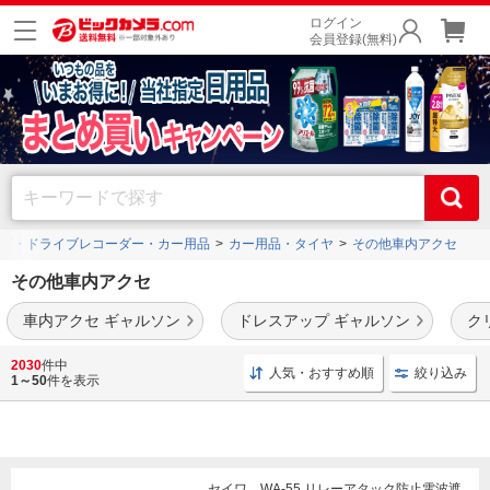
ログイン
会員登録(無料)
ビ・ドライブレコーダー・カー用品
カー用品・タイヤ
その他車内アクセ
その他車内アクセ
車内アクセ ギャルソン
ドレスアップ ギャルソン
ク
人気の車内アクセサリーが勢揃い。スマートキーケースやハンドルカバー、サポート
2030
件中
人気・おすすめ順
絞り込み
ミラー、電波時計などが充実。
1～50
件を表示
セイワ WA-55 リレーアタック防止電波遮