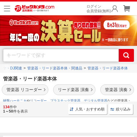
ログイン
会員登録(無料)
オケ・DJ関連
管楽器・リード楽器本体・関連品
管楽器・リード楽器本体
管楽器・リード楽器本体
管楽器 リコーダー
リード楽器 演奏
管楽器 演奏
鍵盤ハーモニカ
や
リコーダー
、
プラスチック管楽器
、
デジタル管楽器
などの管楽器・
リード楽器本体を豊富に取り揃えております。
134
件中
人気・おすすめ順
絞り込み
1～50
件を表示