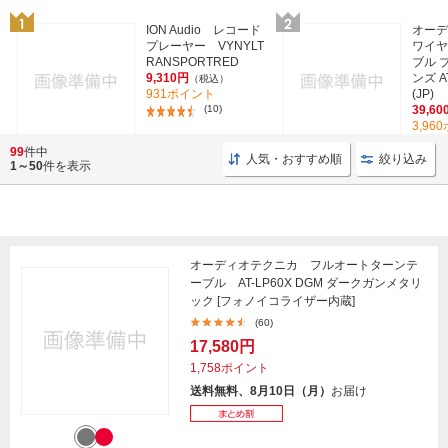
ION Audio レコード
オー
プレーヤー VYNYLT
ワイヤ
RANSPORTRED
ブル 
9,310円
ンズ A
（税込）
931ポイント
(JP)
(10)
39,60
3,96
99
件中
人気・おすすめ順
絞り込み
1～50
件を表示
オーディオテクニカ フルオートターンテ
ーブル AT-LP60X DGM ダークガンメタリ
ック [フォノイコライザー内蔵]
(60)
17,580円
1,758ポイント
送料無料、8月10日（月）
お届け