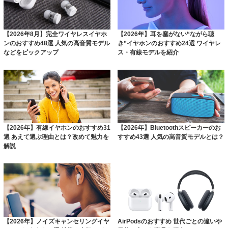
【2026年8月】完全ワイヤレスイヤホ
【2026年】耳を塞がない“ながら聴
ンのおすすめ48選 人気の高音質モデル
き”イヤホンのおすすめ24選 ワイヤレ
などをピックアップ
ス・有線モデルを紹介
【2026年】有線イヤホンのおすすめ31
【2026年】Bluetoothスピーカーのお
選 あえて選ぶ理由とは？改めて魅力を
すすめ43選 人気の高音質モデルとは？
解説
【2026年】ノイズキャンセリングイヤ
AirPodsのおすすめ 世代ごとの違いや