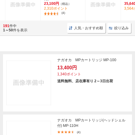
23,100円
35,64
（税込）
2,310ポイント
3,56
(4)
191
件中
人気・おすすめ順
絞り込み
1～50
件を表示
ナガオカ MPカートリッジ MP-100
13,400円
1,340ポイント
送料無料、店在庫有り 2～3日出荷
ナガオカ MPカートリッジ(ヘッドシェル
付) MP-110H
(4)