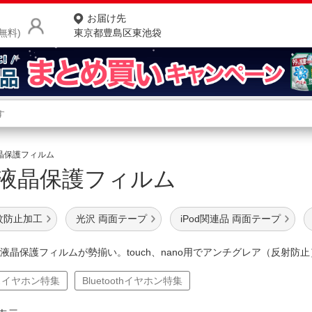
お届け先
無料)
東京都豊島区東池袋
商品をさがす
ランキングからさがす
ネ
用液晶保護フィルム
d 用液晶保護フィルム
カテゴリ一覧からさがす
ポ
店
指紋防止加工
光沢 両面テープ
iPod関連品 両面テープ
お
d用液晶保護フィルムが勢揃い。touch、nano用でアンチグレア（反射
お客様サポート
スイヤホン特集
Bluetoothイヤホン特集
ご利用ガイド