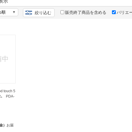
法
表示
よくある質問・お問合せ
I
販売終了商品を含める
バリエ
絞り込む
ご利用規約
E
touch 5
 PDA-
（金）
お届