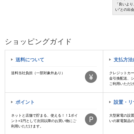
サービ
「どきどき・わくわく」をさまざまなコンテン
「良いより
ツに載せてお届けします
い”との出
ショッピングガイド
送料について
支払方法
送料当社負担（一部対象外あり）
クレジットカ
金引換配送、
ご利用いただ
ポイント
設置・リ
ネットと店舗で貯まる、使える！！1ポイ
大型家電の設
ント=1円として次回以降のお買い物にご
いの家電製品
利用いただけます。