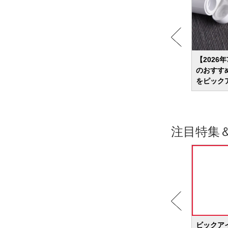
イヤホ
【2026年】有線イヤホンのおすすめ31選
【2026
ルが気
あえて選ぶ理由とは？改めて魅力を解説
のおすす
をピック
注目特集
BIC WAVE
ビックア