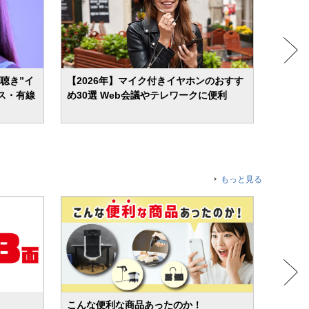
ら聴き”イ
【2026年】マイク付きイヤホンのおすす
【202
ス・有線
め30選 Web会議やテレワークに便利
すめ4
もっと見る
こんな便利な商品あったのか！
人気売