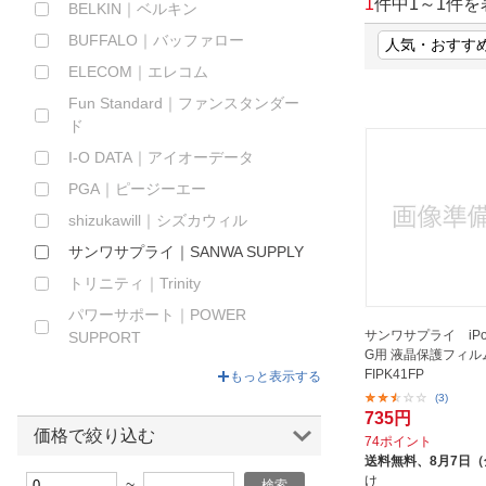
1
件中
1
～
1
件を
BELKIN｜ベルキン
ほしいもの
BUFFALO｜バッファロー
お知らせ
ELECOM｜エレコム
Fun Standard｜ファンスタンダー
ド
I-O DATA｜アイオーデータ
PGA｜ピージーエー
shizukawill｜シズカウィル
サンワサプライ｜SANWA SUPPLY
トリニティ｜Trinity
パワーサポート｜POWER
サンワサプライ iPod 
SUPPORT
G用 液晶保護フィルム
ラスタバナナ｜RastaBanana
FIPK41FP
もっと表示する
(3)
レイアウト｜rayout
735円
価格で絞り込む
74ポイント
送料無料、
8月7日
け
~