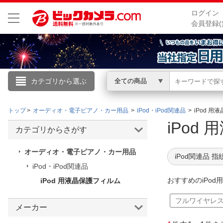
ログイン
会員登録(
カテゴリから選ぶ
全ての商品
こんにちは
トップ
オーディオ・電子ピアノ・カー用品
iPod・iPod関連品
iPod 
ログイン
iPo
カテゴリからさがす
新規会員登録
オーディオ・電子ピアノ・カー用品
iPod関連品 
iPod・iPod関連品
会員メニュー
おすすめのiPo
iPod 用液晶保護フィルム
お買いもの履歴
フルワイヤレ
メーカー
閲覧履歴