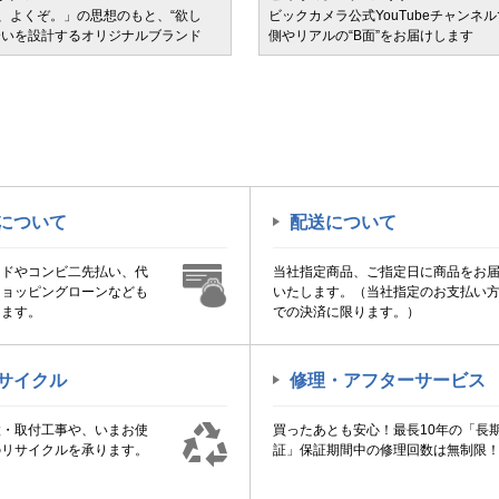
、よくぞ。」の思想のもと、“欲し
ビックカメラ公式YouTubeチャンネ
会いを設計するオリジナルブランド
側やリアルの“B面”をお届けします
について
配送について
ードやコンビ二先払い、代
当社指定商品、ご指定日に商品をお
ショッピングローンなども
いたします。（当社指定のお支払い
けます。
での決済に限ります。）
サイクル
修理・アフターサービス
置・取付工事や、いまお使
買ったあとも安心！最長10年の「長
のリサイクルを承ります。
証」保証期間中の修理回数は無制限