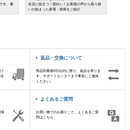
ルです。裏
生活に役立つ！面白い！お客様の声から取り扱
カテゴ
いの始まった家電・雑貨をご紹介
けます
返品・交換について
届け
商品到着後8日以内に限り、返品を承りま
方法
す。サポートセンターまで事前にご連絡
ください。
よくあるご質問
期保
お買い物でのお困りごと、よくあるご質
！
問はこちら