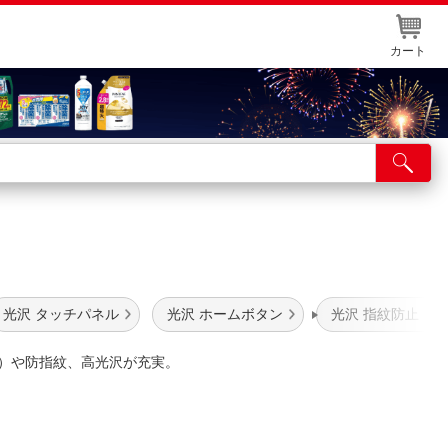
カート
店舗サービス
ット取り置き
イントカードWEB登録
舗情報・店舗一覧
光沢 タッチパネル
光沢 ホームボタン
光沢 指紋防止
取り寄せ品入荷状況照会
防止）や防指紋、高光沢が充実。