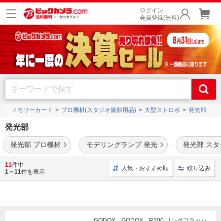
ログイン
会員登録(無料)
ズ・メモリーカード
プロ機材(スタジオ撮影用品)
大型ストロボ
発光部
発光部
発光部 プロ機材
モデリングランプ 発光
発光部 ス
おすすめのコメットやプロフォト、サンスターなどのストロボ用発光部を多数ご用
11
件中
人気・おすすめ順
絞り込み
意。
1～11
件を表示
GODOX GODOX R200 リングフラッシ