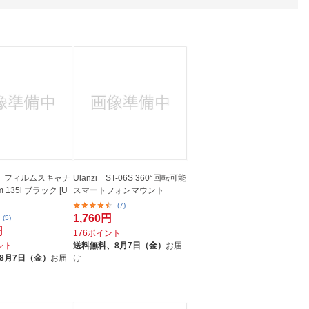
人窓口
R情報
nglish / 中文
EK フィルムスキャナ
Ulanzi ST-06S 360°回転可能
lm 135i ブラック [U
スマートフォンマウント
(7)
1,760円
(5)
円
176ポイント
イント
送料無料、
8月7日（金）
お届
8月7日（金）
お届
け