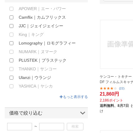
ほしいもの
APOWER｜エー・パワー
Camflix｜カムフリックス
お知らせ
JJC｜ジェイジェイシー
King｜キング
Lomography｜ロモグラフィー
NUMARK｜ヌマーク
PLUSTEK｜プラステック
THANKO｜サンコー
ケンコー・トキナー K
Ulanzi｜ウランジ
DF フィルムスキャ
YASHICA｜ヤシカ
(22)
21,860円
キャビン｜CABIN
もっと表示する
2,186ポイント
ケンコー・トキナー｜
送料無料、
8月7日
KenkoTokina
け
価格で絞り込む
デジタルランド｜Degital Land
~
ナカバヤシ｜Nakabayashi