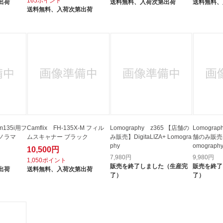
165ポイント
出荷
送料無料、
入荷次第出荷
送料無料、
送料無料、
入荷次第出荷
lm135i用フ
Camflix FH-135X-M フィル
Lomography z365 【店舗の
Lomograp
ノラマ
ムスキャナー ブラック
み販売】DigitaLIZA+ Lomogra
舗のみ販売】Di
phy
omograph
10,500円
7,980
円
9,980
円
1,050ポイント
販売を終了しました（生産完
販売を終了
出荷
送料無料、
入荷次第出荷
了）
了）