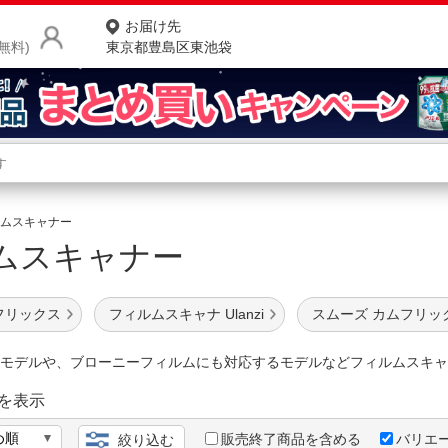
お届け先
無料)
東京都豊島区東池袋
商品をさがす
ランキングからさがす
ネ
ムスキャナー
ムスキャナー
カテゴリ一覧からさがす
ポ
店
フリックス
フィルムスキャナ Ulanzi
スムーズ カムフリッ
お
質モデルや、ブローニーフィルムにも対応するモデルなどフィルムスキャ
お客様サポート
を表示
ご利用ガイド
販売終了商品を含める
バリエ
絞り込む