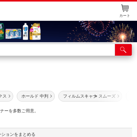
カート
店舗サービス
ット取り置き
イントカードWEB登録
舗情報・店舗一覧
クス
ホールド 中判
フィルムスキャナ スムーズ
フ
取り寄せ品入荷状況照会
ナーを多数ご用意。
ーションをまとめる