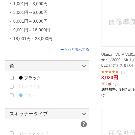
3R SYSTEMS｜スリー・アールシ
1,001円～3,000円
ステム
3,001円～6,000円
6,001円～9,000円
9,001円～18,000円
18,001円～23,000円
23,001円～79,810円
もっと表示する
Ulanzi VIJIM V
サイズ3000mAhリ
LEDビデオスタジオ
色
(2)
3,020円
ブラック
302ポイント
ホワイト
送料無料、
8月7日
け
ブルー
スキャナータイプ
シートフィード