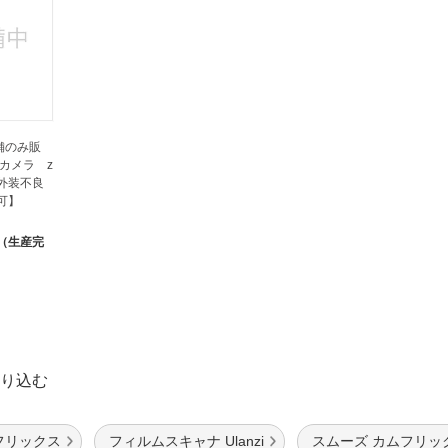
店舗のみ販
10 カメラ z
、外装不良
可】
（生産完
り込む
フリックス
フィルムスキャナ Ulanzi
スムーズ カムフリッ