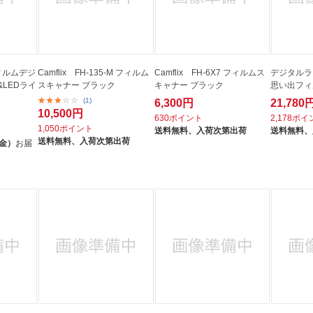
フィルムデジ
Camflix FH-135-M フィルム
Camflix FH-6X7 フィルムス
デジタルラ
LEDライ
スキャナー ブラック
キャナー ブラック
思い出フィ
(1)
6,300円
21,780
10,500円
630ポイント
2,178ポ
1,050ポイント
送料無料、
入荷次第出荷
送料無料、
送料無料、
入荷次第出荷
（金）
お届