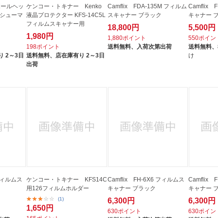
ニボールヘッ
ケンコー・トキナー Kenko
Camflix FDA-135M フィルム
Camflix
ドシューマ
液晶プロテクター KFS-14C5L
スキャナー ブラック
キャナー 
フィルムスキャナー用
18,800円
5,500円
1,980円
1,880ポイント
550ポイン
198ポイント
送料無料、
入荷次第出荷
送料無料、
 2～3日
送料無料、
店在庫有り 2～3日
け
出荷
 フィルムス
ケンコー・トキナー KFS14C
Camflix FH-6X6 フィルムス
Camflix
用126フィルムホルダー
キャナー ブラック
キャナー 
(1)
6,300円
6,300円
1,650円
630ポイント
630ポイン