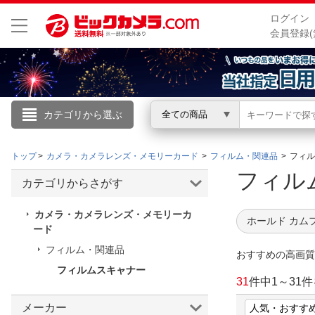
ログイン
会員登録(
カテゴリから選ぶ
全ての商品
こんにちは
トップ
カメラ・カメラレンズ・メモリーカード
フィルム・関連品
フィル
ログイン
フィル
カテゴリからさがす
新規会員登録
カメラ・カメラレンズ・メモリーカ
ホールド カム
ード
フィルム・関連品
会員メニュー
おすすめの高画
フィルムスキャナー
お買いもの履歴
31
件中
1
～
31
件
閲覧履歴
メーカー