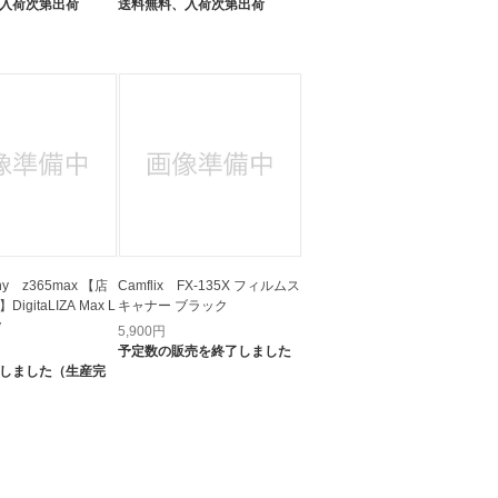
入荷次第出荷
送料無料、
入荷次第出荷
hy z365max 【店
Camflix FX-135X フィルムス
gitaLIZA Max L
キャナー ブラック
y
5,900
円
予定数の販売を終了しました
しました（生産完