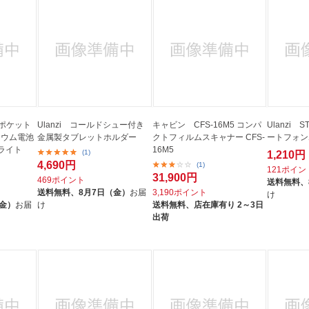
L81ポケット
Ulanzi コールドシュー付き
キャビン CFS-16M5 コンパ
Ulanzi S
チウム電池
金属製タブレットホルダー
クトフィルムスキャナー CFS-
ートフォン
ライト
16M5
(1)
1,210円
4,690円
(1)
121ポイン
31,900円
469ポイント
送料無料、
送料無料、
8月7日（金）
お届
3,190ポイント
け
（金）
お届
け
送料無料、
店在庫有り 2～3日
出荷