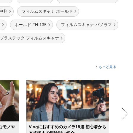
中判
フィルムスキャナ ホールド
k
ホールド FH-135
フィルムスキャナ パノラマ
プラステック フィルムスキャナ
もっと見る
なモノや
Vlogにおすすめのカメラ18選 初心者から
【20
本格派まで用途別に紹介
ブ・コ