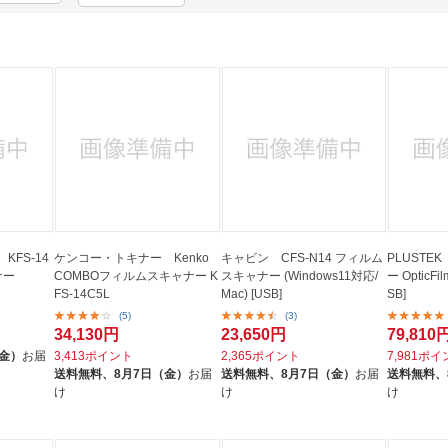
法
よくある質問・お問合せ
I
ご利用規約
E
FS-14
ケンコー・トキナー Kenko
キャビン CFS-N14 フィルム
PLUST
ナー
COMBOフィルムスキャナー K
スキャナー (Windows11対応/
ー OpticFi
FS-14C5L
Mac) [USB]
SB]
(5)
(3)
34,130円
23,650円
79,810
（金）
お届
3,413ポイント
2,365ポイント
7,981ポ
送料無料、
8月7日（金）
お届
送料無料、
8月7日（金）
お届
送料無料、
け
け
け